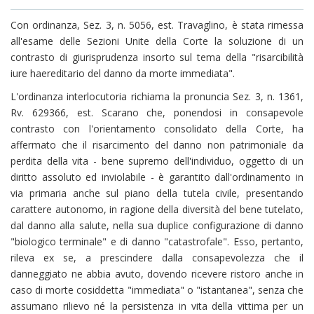
Con ordinanza, Sez. 3, n. 5056, est. Travaglino, è stata rimessa
all'esame delle Sezioni Unite della Corte la soluzione di un
contrasto di giurisprudenza insorto sul tema della "risarcibilità
iure haereditario del danno da morte immediata".
L'ordinanza interlocutoria richiama la pronuncia Sez. 3, n. 1361,
Rv. 629366, est. Scarano che, ponendosi in consapevole
contrasto con l'orientamento consolidato della Corte, ha
affermato che il risarcimento del danno non patrimoniale da
perdita della vita - bene supremo dell'individuo, oggetto di un
diritto assoluto ed inviolabile - è garantito dall'ordinamento in
via primaria anche sul piano della tutela civile, presentando
carattere autonomo, in ragione della diversità del bene tutelato,
dal danno alla salute, nella sua duplice configurazione di danno
"biologico terminale" e di danno "catastrofale". Esso, pertanto,
rileva ex se, a prescindere dalla consapevolezza che il
danneggiato ne abbia avuto, dovendo ricevere ristoro anche in
caso di morte cosiddetta "immediata" o "istantanea", senza che
assumano rilievo né la persistenza in vita della vittima per un