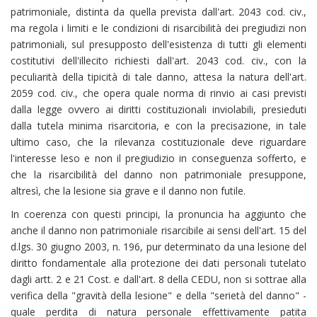
patrimoniale, distinta da quella prevista dall'art. 2043 cod. civ.,
ma regola i limiti e le condizioni di risarcibilità dei pregiudizi non
patrimoniali, sul presupposto dell'esistenza di tutti gli elementi
costitutivi dell'illecito richiesti dall'art. 2043 cod. civ., con la
peculiarità della tipicità di tale danno, attesa la natura dell'art.
2059 cod. civ., che opera quale norma di rinvio ai casi previsti
dalla legge ovvero ai diritti costituzionali inviolabili, presieduti
dalla tutela minima risarcitoria, e con la precisazione, in tale
ultimo caso, che la rilevanza costituzionale deve riguardare
l'interesse leso e non il pregiudizio in conseguenza sofferto, e
che la risarcibilità del danno non patrimoniale presuppone,
altresì, che la lesione sia grave e il danno non futile.
In coerenza con questi principi, la pronuncia ha aggiunto che
anche il danno non patrimoniale risarcibile ai sensi dell'art. 15 del
d.lgs. 30 giugno 2003, n. 196, pur determinato da una lesione del
diritto fondamentale alla protezione dei dati personali tutelato
dagli artt. 2 e 21 Cost. e dall'art. 8 della CEDU, non si sottrae alla
verifica della "gravità della lesione" e della "serietà del danno" -
quale perdita di natura personale effettivamente patita