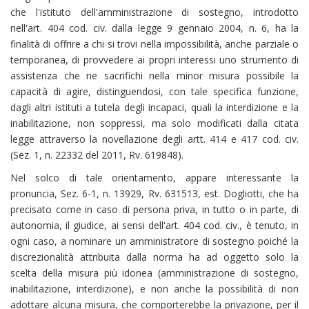
che l'istituto dell'amministrazione di sostegno, introdotto
nell'art. 404 cod. civ. dalla legge 9 gennaio 2004, n. 6, ha la
finalità di offrire a chi si trovi nella impossibilità, anche parziale o
temporanea, di provvedere ai propri interessi uno strumento di
assistenza che ne sacrifichi nella minor misura possibile la
capacità di agire, distinguendosi, con tale specifica funzione,
dagli altri istituti a tutela degli incapaci, quali la interdizione e la
inabilitazione, non soppressi, ma solo modificati dalla citata
legge attraverso la novellazione degli artt. 414 e 417 cod. civ.
(Sez. 1, n. 22332 del 2011, Rv. 619848).
Nel solco di tale orientamento, appare interessante la
pronuncia, Sez. 6-1, n. 13929, Rv. 631513, est. Dogliotti, che ha
precisato come in caso di persona priva, in tutto o in parte, di
autonomia, il giudice, ai sensi dell'art. 404 cod. civ., è tenuto, in
ogni caso, a nominare un amministratore di sostegno poiché la
discrezionalità attribuita dalla norma ha ad oggetto solo la
scelta della misura più idonea (amministrazione di sostegno,
inabilitazione, interdizione), e non anche la possibilità di non
adottare alcuna misura, che comporterebbe la privazione, per il