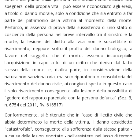
spegnersi della propria vita - può essere riconosciuto agli eredi,
a titolo di danno morale, solo a condizione che sia entrato a far
parte del patrimonio della vittima al momento della morte.
Pertanto, in assenza di prova della sussistenza di uno stato di
coscienza della persona nel breve intervallo tra il sinistro e la
morte, la lesione del diritto alla vita non è suscettibile di
risarcimento, neppure sotto il profilo del danno biologico, a
favore del soggetto che è morto, essendo inconcepibile
l'acquisizione in capo a lui di un diritto che deriva dal fatto
stesso della morte; e, d'altra parte, in considerazione della
natura non sanzionatoria, ma solo riparatoria o consolatoria del
risarcimento del danno civile, ai congiunti spetta in questo caso
il solo risarcimento conseguente alla lesione della possibilità di
"godere del rapporto parentale con la persona defunta" (Sez. 3,
n. 6754 del 2011, Rv. 616517).
Conformemente, si è ritenuto che in "caso di illecito civile che
abbia determinato la morte della vittima, il danno cosiddetto
"catastrofale", conseguente alla sofferenza dalla stessa patita -
a causa delle lesioni riportate - nell'assistere, nel lasso di tempo