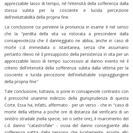
apprezzabile lasso di tempo, né l'intensità della sofferenza dalla
stessa subita per la cosciente e lucida percezione
dell'ineluttabilità della propria fine.
La conclusione cui perviene la pronuncia in esame è nel senso
che la "perdita della vita va ristorata a prescindere dalla
consapevolezza che il danneggiato ne abbia, anche in caso di
morte c.d. immediata o istantanea, senza che assumano
pertanto rilievo né il presupposto della persistenza in vita per un
apprezzabile lasso di tempo successivo al danno evento né il
criterio dell'intensità della sofferenza subita dalla vittima per la
cosciente e lucida percezione dell'ineluttabile sopraggiungere
della propria fine"
Tale conclusione, tuttavia, si pone in consapevole contrasto con
il pressoché unanime indirizzo della giurisprudenza di questa
Corte. Essa ha, infatti, affermato - per un verso - che in "caso di
morte della vittima a poche ore di distanza dal verificarsi di un
sinistro stradale (nella specie, sei o sette ore), il risarcimento del
c.d. danno "catastrofale" - ossia del danno conseguente alla
sofferenza patita dalla persona che lucidamente assiste allo