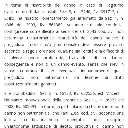
In tema di risarcibilità del danno in caso di illegittimo
trattamento di dati sensibili, Sez. 3, n. 15240, Rv. 631712, est.
Cirillo, ha ribadito l'orientamento già affermato da Sez. 1, n.
4366 del 2003, Rv. 561389, secondo cui tale condotta,
configurabile come illecito ai sensi dell'art. 2043 cod. civ., non
determina un'automatica risarcibilità del danno poiché il
pregiudizio (morale e/o patrimoniale) deve essere provato
secondo le regole ordinarie, quale ne sia l'entità e la difficoltà di
assolvere l'onere probatorio, trattandosi di un danno-
conseguenza e non di un danno-evento, senza che rilevi in
senso contrario il suo eventuale inquadramento quale
pregiudizio non patrimoniale da lesione di diritti
costituzionalmente garantiti.
Si è poi ribadito - Sez. 3, n. 16133, Rv. 632536, est. Vincenti -
l'impianto motivazionale della pronuncia Sez. U, n. 26972 del
2008, Rv. 605493. La Corte, in particolare, ha chiarito, in tema di
danno non patrimoniale, che l'art. 2059 cod. civ., secondo una
lettura costituzionalmente orientata, non disciplina
un'autonoma fattispecie di illecito, produttiva di danno non