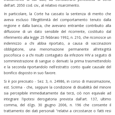
dell'art. 2050 cod. civ., al relativo risarcimento.
In particolare, la Corte ha cassato la sentenza di merito che
aveva escluso l'illegittimità del comportamento tenuto dalla
regione e dalla banca, che avevano entrambe contribuito alla
diffusione di un dato sensibile del ricorrente, costituito dal
riferimento alla legge 25 febbraio 1992, n. 210, che riconosce un
indennizzo a chi abbia riportato, a causa di vaccinazioni
obbligatorie, una menomazione permanente all'integrità
psicofisica o a chi risulti contagiato da infezioni HIV a seguito di
somministrazione di sangue o derivati: la prima trasmettendolo
e la seconda riportandolo nell'estratto conto quale causale del
bonifico disposto in suo favore.
Si è poi precisato - Sez. 3, n. 24986, in corso di massimazione,
est. Scrima - che, seppure la condizione di disabilità del minore
sia percepibile immediatamente dai terzi, ciò non equivale ad
integrare l'ipotesi derogatoria prevista dall'art. 137, ultimo
comma, del d.lgs. 30 giugno 2006, n. 196 che consente il
trattamento dei dati personali "relativi a circostanze o fatti resi