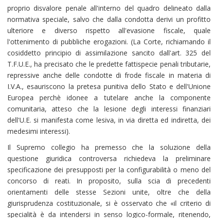
proprio disvalore penale all'interno del quadro delineato dalla
normativa speciale, salvo che dalla condotta derivi un profitto
ulteriore e diverso rispetto all'evasione fiscale, quale
l'ottenimento di pubbliche erogazioni. (La Corte, richiamando il
cosiddetto principio di assimilazione sancito dall'art. 325 del
T.F.U.E., ha precisato che le predette fattispecie penali tributarie,
repressive anche delle condotte di frode fiscale in materia di
I.V.A., esauriscono la pretesa punitiva dello Stato e dell'Unione
Europea perchè idonee a tutelare anche la componente
comunitaria, atteso che la lesione degli interessi finanziari
dell'U.E. si manifesta come lesiva, in via diretta ed indiretta, dei
medesimi interessi).
Il Supremo collegio ha premesso che la soluzione della
questione giuridica controversa richiedeva la preliminare
specificazione dei presupposti per la configurabilità o meno del
concorso di reati. In proposito, sulla scia di precedenti
orientamenti delle stesse Sezioni unite, oltre che della
giurisprudenza costituzionale, si è osservato che «il criterio di
specialità è da intendersi in senso logico-formale, ritenendo,