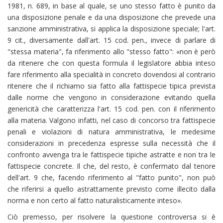
1981, n. 689, in base al quale, se uno stesso fatto è punito da
una disposizione penale e da una disposizione che prevede una
sanzione amministrativa, si applica la disposizione speciale; l'art.
9 cit., diversamente dall'art. 15 cod. pen., invece di parlare di
"stessa materia", fa riferimento allo "stesso fatto": «non è però
da ritenere che con questa formula il legislatore abbia inteso
fare riferimento alla specialità in concreto dovendosi al contrario
ritenere che il richiamo sia fatto alla fattispecie tipica prevista
dalle norme che vengono in considerazione evitando quella
genericità che caratterizza l'art. 15 cod. pen. con il riferimento
alla materia. Valgono infatti, nel caso di concorso tra fattispecie
penali e violazioni di natura amministrativa, le medesime
considerazioni in precedenza espresse sulla necessità che il
confronto avvenga tra le fattispecie tipiche astratte e non tra le
fattispecie concrete. Il che, del resto, è confermato dal tenore
dell'art. 9 che, facendo riferimento al "fatto punito", non può
che riferirsi a quello astrattamente previsto come illecito dalla
norma e non certo al fatto naturalisticamente inteso».
Ciò premesso, per risolvere la questione controversa si è