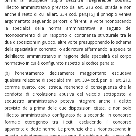
prima: la fattispecie sopra descritta integrerebbe soltanto
l'illecito amministrativo previsto dall'art. 213 cod. strada e non
anche il reato di cui all'art. 334 cod. pen.[15]; il principio veniva
argomentato seguendo percorsi differenti, a volte riconoscendo
la specialità della norma amministrativa a seguito del
riconoscimento di un rapporto di continenza strutturale tra le
due disposizioni in giuoco, altre volte presupponendo lo schema
della specialità in concreto, o addirittura affermando la specialità
dell'illecito amministrativo in ragione della specialità del corpo
normativo in cui è configurato rispetto al codice penale;
(b) l'orientamento decisamente maggioritario escludeva
qualsiasi relazione di specialità tra l'art. 334 cod. pen. e l'art. 213,
comma quarto, cod. strada, ritenendo di conseguenza che la
condotta di circolazione abusiva del veicolo sottoposto a
sequestro amministrativo poteva integrare anche il delitto
previsto dalla prima delle due disposizioni citate, e non solo
l'illecito amministrativo configurato dalla seconda, in concorso
formale eterogeneo tra illeciti, escludendo il concorso
apparente di dette norme. Le pronunzie che si riconoscevano in
questo orientamento impostavano il problema dell'eventuale