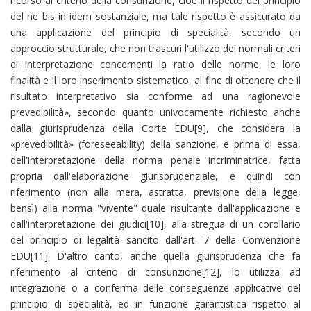
ricorso al criterio della consunzione, cioè il rispetto del principio
del ne bis in idem sostanziale, ma tale rispetto è assicurato da
una applicazione del principio di specialità, secondo un
approccio strutturale, che non trascuri l'utilizzo dei normali criteri
di interpretazione concernenti la ratio delle norme, le loro
finalità e il loro inserimento sistematico, al fine di ottenere che il
risultato interpretativo sia conforme ad una ragionevole
prevedibilità», secondo quanto univocamente richiesto anche
dalla giurisprudenza della Corte EDU[9], che considera la
«prevedibilità» (foreseeability) della sanzione, e prima di essa,
dell'interpretazione della norma penale incriminatrice, fatta
propria dall'elaborazione giurisprudenziale, e quindi con
riferimento (non alla mera, astratta, previsione della legge,
bensì) alla norma "vivente" quale risultante dall'applicazione e
dall'interpretazione dei giudici[10], alla stregua di un corollario
del principio di legalità sancito dall'art. 7 della Convenzione
EDU[11]. D'altro canto, anche quella giurisprudenza che fa
riferimento al criterio di consunzione[12], lo utilizza ad
integrazione o a conferma delle conseguenze applicative del
principio di specialità, ed in funzione garantistica rispetto al