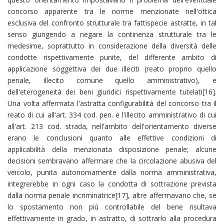
concorso apparente tra le norme menzionate nell'ottica
esclusiva del confronto strutturale tra fattispecie astratte, in tal
senso giungendo a negare la continenza strutturale tra le
medesime, soprattutto in considerazione della diversità delle
condotte rispettivamente punite, del differente ambito di
applicazione soggettiva dei due illeciti (reato proprio quello
penale, illecito comune quello amministrativo), e
dell'eterogeneità dei beni giuridici rispettivamente tutelati[16].
Una volta affermata l'astratta configurabilità del concorso tra il
reato di cui all'art. 334 cod. pen. e l'illecito amministrativo di cui
all'art. 213 cod. strada, nell'ambito dell'orientamento diverse
erano le conclusioni quanto alle effettive condizioni di
applicabilità della menzionata disposizione penale; alcune
decisioni sembravano affermare che la circolazione abusiva del
veicolo, punita autonomamente dalla norma amministrativa,
integrerebbe in ogni caso la condotta di sottrazione prevista
dalla norma penale incriminatrice[17], altre affermavano che, se
lo spostamento non più controllabile del bene risultava
effettivamente in grado, in astratto, di sottrarlo alla procedura