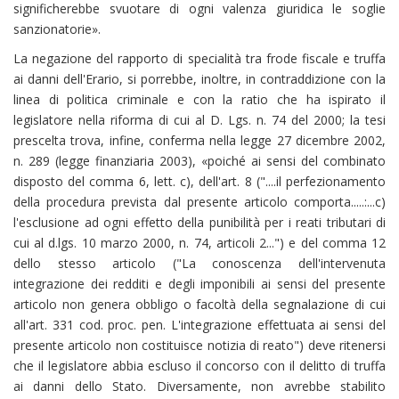
significherebbe svuotare di ogni valenza giuridica le soglie
sanzionatorie».
La negazione del rapporto di specialità tra frode fiscale e truffa
ai danni dell'Erario, si porrebbe, inoltre, in contraddizione con la
linea di politica criminale e con la ratio che ha ispirato il
legislatore nella riforma di cui al D. Lgs. n. 74 del 2000; la tesi
prescelta trova, infine, conferma nella legge 27 dicembre 2002,
n. 289 (legge finanziaria 2003), «poiché ai sensi del combinato
disposto del comma 6, lett. c), dell'art. 8 ("....il perfezionamento
della procedura prevista dal presente articolo comporta.....:...c)
l'esclusione ad ogni effetto della punibilità per i reati tributari di
cui al d.lgs. 10 marzo 2000, n. 74, articoli 2...") e del comma 12
dello stesso articolo ("La conoscenza dell'intervenuta
integrazione dei redditi e degli imponibili ai sensi del presente
articolo non genera obbligo o facoltà della segnalazione di cui
all'art. 331 cod. proc. pen. L'integrazione effettuata ai sensi del
presente articolo non costituisce notizia di reato") deve ritenersi
che il legislatore abbia escluso il concorso con il delitto di truffa
ai danni dello Stato. Diversamente, non avrebbe stabilito