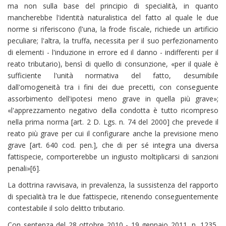
ma non sulla base del principio di specialità, in quanto
mancherebbe l'identità naturalistica del fatto al quale le due
norme si riferiscono (l'una, la frode fiscale, richiede un artificio
peculiare; l'altra, la truffa, necessita per il suo perfezionamento
di elementi - l'induzione in errore ed il danno - indifferenti per il
reato tributario), bensì di quello di consunzione, «per il quale è
sufficiente l'unità normativa del fatto, desumibile
dall'omogeneità tra i fini dei due precetti, con conseguente
assorbimento dell'ipotesi meno grave in quella più grave»;
«l'apprezzamento negativo della condotta è tutto ricompreso
nella prima norma [art. 2 D. Lgs. n. 74 del 2000] che prevede il
reato più grave per cui il configurare anche la previsione meno
grave [art. 640 cod. pen.], che di per sé integra una diversa
fattispecie, comporterebbe un ingiusto moltiplicarsi di sanzioni
penali»[6].
La dottrina ravvisava, in prevalenza, la sussistenza del rapporto
di specialità tra le due fattispecie, ritenendo conseguentemente
contestabile il solo delitto tributario.
Con sentenza del 28 ottobre 2010 - 19 gennaio 2011, n. 1235,