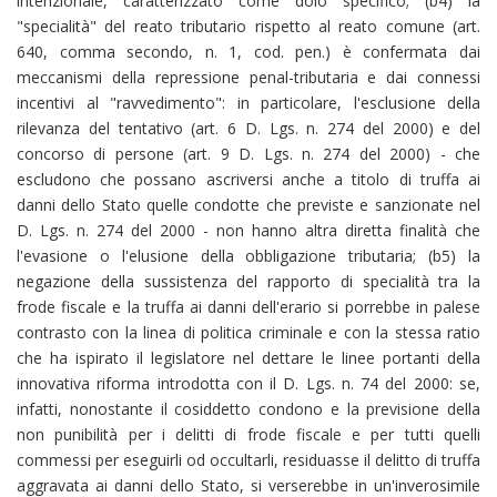
intenzionale, caratterizzato come dolo specifico; (b4) la
"specialità" del reato tributario rispetto al reato comune (art.
640, comma secondo, n. 1, cod. pen.) è confermata dai
meccanismi della repressione penal-tributaria e dai connessi
incentivi al "ravvedimento": in particolare, l'esclusione della
rilevanza del tentativo (art. 6 D. Lgs. n. 274 del 2000) e del
concorso di persone (art. 9 D. Lgs. n. 274 del 2000) - che
escludono che possano ascriversi anche a titolo di truffa ai
danni dello Stato quelle condotte che previste e sanzionate nel
D. Lgs. n. 274 del 2000 - non hanno altra diretta finalità che
l'evasione o l'elusione della obbligazione tributaria; (b5) la
negazione della sussistenza del rapporto di specialità tra la
frode fiscale e la truffa ai danni dell'erario si porrebbe in palese
contrasto con la linea di politica criminale e con la stessa ratio
che ha ispirato il legislatore nel dettare le linee portanti della
innovativa riforma introdotta con il D. Lgs. n. 74 del 2000: se,
infatti, nonostante il cosiddetto condono e la previsione della
non punibilità per i delitti di frode fiscale e per tutti quelli
commessi per eseguirli od occultarli, residuasse il delitto di truffa
aggravata ai danni dello Stato, si verserebbe in un'inverosimile