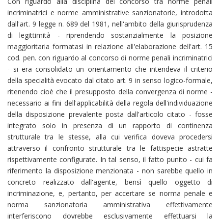
Con riguardo alla disciplina del concorso tra norme penali
incriminatrici e norme amministrative sanzionatorie, introdotta
dall'art. 9 legge n. 689 del 1981, nell'ambito della giurisprudenza
di legittimità - riprendendo sostanzialmente la posizione
maggioritaria formatasi in relazione all'elaborazione dell'art. 15
cod. pen. con riguardo al concorso di norme penali incriminatrici
- si era consolidato un orientamento che intendeva il criterio
della specialità evocato dal citato art. 9 in senso logico-formale,
ritenendo cioè che il presupposto della convergenza di norme -
necessario ai fini dell'applicabilità della regola dell'individuazione
della disposizione prevalente posta dall'articolo citato - fosse
integrato solo in presenza di un rapporto di continenza
strutturale tra le stesse, alla cui verifica doveva procedersi
attraverso il confronto strutturale tra le fattispecie astratte
rispettivamente configurate. In tal senso, il fatto punito - cui fa
riferimento la disposizione menzionata - non sarebbe quello in
concreto realizzato dall'agente, bensì quello oggetto di
incriminazione, e, pertanto, per accertare se norma penale e
norma sanzionatoria amministrativa effettivamente
interferiscono dovrebbe esclusivamente effettuarsi la