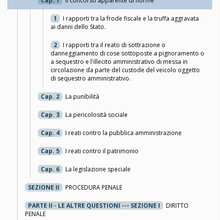
Cap. 1
Il concorso apparente di norme
1
I rapporti tra la frode fiscale e la truffa aggravata
ai danni dello Stato.
2
I rapporti tra il reato di sottrazione o
danneggiamento di cose sottoposte a pignoramento o
a sequestro e l'illecito amministrativo di messa in
circolazione da parte del custode del veicolo oggetto
di sequestro amministrativo.
Cap. 2
La punibilità
Cap. 3
La pericolosità sociale
Cap. 4
I reati contro la pubblica amministrazione
Cap. 5
I reati contro il patrimonio
Cap. 6
La legislazione speciale
SEZIONE II
PROCEDURA PENALE
PARTE II - LE ALTRE QUESTIONI --- SEZIONE I
DIRITTO
PENALE