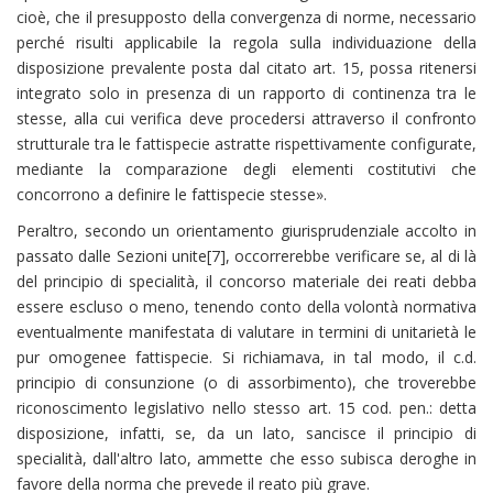
cioè, che il presupposto della convergenza di norme, necessario
perché risulti applicabile la regola sulla individuazione della
disposizione prevalente posta dal citato art. 15, possa ritenersi
integrato solo in presenza di un rapporto di continenza tra le
stesse, alla cui verifica deve procedersi attraverso il confronto
strutturale tra le fattispecie astratte rispettivamente configurate,
mediante la comparazione degli elementi costitutivi che
concorrono a definire le fattispecie stesse».
Peraltro, secondo un orientamento giurisprudenziale accolto in
passato dalle Sezioni unite[7], occorrerebbe verificare se, al di là
del principio di specialità, il concorso materiale dei reati debba
essere escluso o meno, tenendo conto della volontà normativa
eventualmente manifestata di valutare in termini di unitarietà le
pur omogenee fattispecie. Si richiamava, in tal modo, il c.d.
principio di consunzione (o di assorbimento), che troverebbe
riconoscimento legislativo nello stesso art. 15 cod. pen.: detta
disposizione, infatti, se, da un lato, sancisce il principio di
specialità, dall'altro lato, ammette che esso subisca deroghe in
favore della norma che prevede il reato più grave.