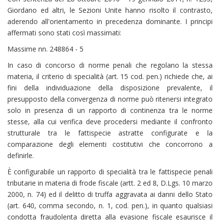
Giordano ed altri, le Sezioni Unite hanno risolto il contrasto,
aderendo all'orientamento in precedenza dominante. I principi
affermati sono stati così massimati:
Massime nn. 248864 - 5
In caso di concorso di norme penali che regolano la stessa
materia, il criterio di specialità (art. 15 cod. pen.) richiede che, ai
fini della individuazione della disposizione prevalente, il
presupposto della convergenza di norme può ritenersi integrato
solo in presenza di un rapporto di continenza tra le norme
stesse, alla cui verifica deve procedersi mediante il confronto
strutturale tra le fattispecie astratte configurate e la
comparazione degli elementi costitutivi che concorrono a
definirle.
È configurabile un rapporto di specialità tra le fattispecie penali
tributarie in materia di frode fiscale (artt. 2 ed 8, D.Lgs. 10 marzo
2000, n. 74) ed il delitto di truffa aggravata ai danni dello Stato
(art. 640, comma secondo, n. 1, cod. pen.), in quanto qualsiasi
condotta fraudolenta diretta alla evasione fiscale esaurisce il