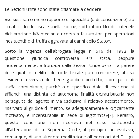
Le Sezioni unite sono state chiamate a decidere
«se sussista o meno rapporto di specialità (o di consunzione) tra
i reati di frode fiscale (nella specie, sotto il profilo dell'infedele
dichiarazione IVA mediante ricorso a fatturazioni per operazioni
inesistenti) e di truffa aggravata ai danni dello Stato».
Sotto la vigenza dell'abrogata legge n. 516 del 1982, la
questione giuridica controversa era stata, seppure
incidentalmente, affrontata dalla Sezioni Unite penali, a parere
delle quali «il delitto di frode fiscale può concorrere, attesa
l'evidente diversità del bene giuridico protetto, con quello di
truffa comunitaria, purché allo specifico dolo di evasione si
affianchi una distinta ed autonoma finalità extratributaria non
perseguita dall'agente in via esclusiva; il relativo accertamento,
riservato al giudice di merito, se adeguatamente e logicamente
motivato, è incensurabile in sede di legittimità»[2]. Peraltro,
questa condizione non ricorreva nel caso sottoposto
all'attenzione della Suprema Corte; il principio necessitava,
comunque, di una ulteriore meditazione all'indomani del D. Lgs.