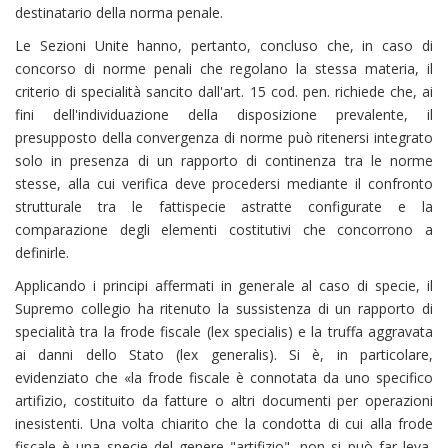
destinatario della norma penale.
Le Sezioni Unite hanno, pertanto, concluso che, in caso di
concorso di norme penali che regolano la stessa materia, il
criterio di specialità sancito dall'art. 15 cod. pen. richiede che, ai
fini dell'individuazione della disposizione prevalente, il
presupposto della convergenza di norme può ritenersi integrato
solo in presenza di un rapporto di continenza tra le norme
stesse, alla cui verifica deve procedersi mediante il confronto
strutturale tra le fattispecie astratte configurate e la
comparazione degli elementi costitutivi che concorrono a
definirle.
Applicando i principi affermati in generale al caso di specie, il
Supremo collegio ha ritenuto la sussistenza di un rapporto di
specialità tra la frode fiscale (lex specialis) e la truffa aggravata
ai danni dello Stato (lex generalis). Si è, in particolare,
evidenziato che «la frode fiscale è connotata da uno specifico
artifizio, costituito da fatture o altri documenti per operazioni
inesistenti. Una volta chiarito che la condotta di cui alla frode
fiscale è una specie del genere "artifizio", non si può far leva,