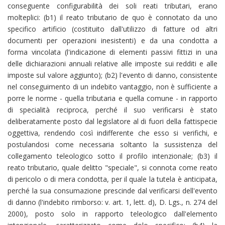
conseguente configurabilità dei soli reati tributari, erano
molteplici: (b1) il reato tributario de quo è connotato da uno
specifico artificio (costituito dall'utilizzo di fatture od altri
documenti per operazioni inesistenti) e da una condotta a
forma vincolata (l'indicazione di elementi passivi fittizi in una
delle dichiarazioni annuali relative alle imposte sui redditi e alle
imposte sul valore aggiunto); (b2) l'evento di danno, consistente
nel conseguimento di un indebito vantaggio, non è sufficiente a
porre le norme - quella tributaria e quella comune - in rapporto
di specialità reciproca, perché il suo verificarsi è stato
deliberatamente posto dal legislatore al di fuori della fattispecie
oggettiva, rendendo così indifferente che esso si verifichi, e
postulandosi come necessaria soltanto la sussistenza del
collegamento teleologico sotto il profilo intenzionale; (b3) il
reato tributario, quale delitto "speciale", si connota come reato
di pericolo o di mera condotta, per il quale la tutela è anticipata,
perché la sua consumazione prescinde dal verificarsi dell'evento
di danno (l'indebito rimborso: v. art. 1, lett. d), D. Lgs., n. 274 del
2000), posto solo in rapporto teleologico dall'elemento