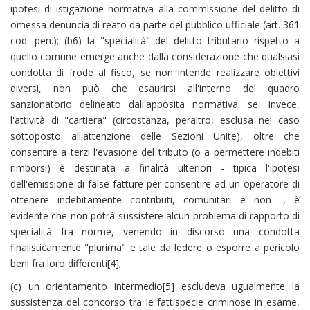
ipotesi di istigazione normativa alla commissione del delitto di
omessa denuncia di reato da parte del pubblico ufficiale (art. 361
cod. pen.); (b6) la "specialità" del delitto tributario rispetto a
quello comune emerge anche dalla considerazione che qualsiasi
condotta di frode al fisco, se non intende realizzare obiettivi
diversi, non può che esaurirsi all'interno del quadro
sanzionatorio delineato dall'apposita normativa: se, invece,
l'attività di "cartiera" (circostanza, peraltro, esclusa nel caso
sottoposto all'attenzione delle Sezioni Unite), oltre che
consentire a terzi l'evasione del tributo (o a permettere indebiti
rimborsi) è destinata a finalità ulteriori - tipica l'ipotesi
dell'emissione di false fatture per consentire ad un operatore di
ottenere indebitamente contributi, comunitari e non -, è
evidente che non potrà sussistere alcun problema di rapporto di
specialità fra norme, venendo in discorso una condotta
finalisticamente "plurima" e tale da ledere o esporre a pericolo
beni fra loro differenti[4];
(c) un orientamento intermedio[5] escludeva ugualmente la
sussistenza del concorso tra le fattispecie criminose in esame,