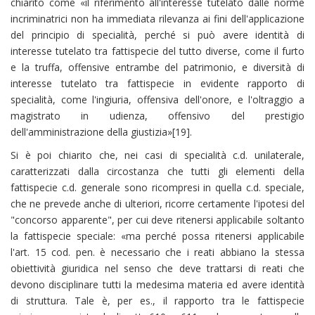
chiarito come «il riferimento all'interesse tutelato dalle norme
incriminatrici non ha immediata rilevanza ai fini dell'applicazione
del principio di specialità, perché si può avere identità di
interesse tutelato tra fattispecie del tutto diverse, come il furto
e la truffa, offensive entrambe del patrimonio, e diversità di
interesse tutelato tra fattispecie in evidente rapporto di
specialità, come l'ingiuria, offensiva dell'onore, e l'oltraggio a
magistrato in udienza, offensivo del prestigio
dell'amministrazione della giustizia»[19].
Si è poi chiarito che, nei casi di specialità c.d. unilaterale,
caratterizzati dalla circostanza che tutti gli elementi della
fattispecie c.d. generale sono ricompresi in quella c.d. speciale,
che ne prevede anche di ulteriori, ricorre certamente l'ipotesi del
"concorso apparente", per cui deve ritenersi applicabile soltanto
la fattispecie speciale: «ma perché possa ritenersi applicabile
l'art. 15 cod. pen. è necessario che i reati abbiano la stessa
obiettività giuridica nel senso che deve trattarsi di reati che
devono disciplinare tutti la medesima materia ed avere identità
di struttura. Tale è, per es., il rapporto tra le fattispecie