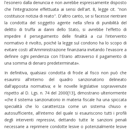
l'esonero dalla denuncia e non avrebbe espressamente disposto
che l'integrazione effettuata ai sensi dell'art. 8, legge cit. "non
costituisce notizia di reato". D'altro canto, se si facesse rientrare
la condotta del soggetto agente nella sfera di punibilità del
delitto di truffa ai danni dello Stato, si avrebbe l'effetto di
impedire il perseguimento delle finalità a cui l'intervento
normativo è rivolto, poiché la legge sul condono ha lo scopo di
evitare costi all'Amministrazione finanziaria invitando l'evasore a
definire ogni pendenza con l'Erario attraverso il pagamento di
una somma di denaro predeterminata».
In definitiva, qualsiasi condotta di frode al fisco non può che
esaurirsi all'interno del quadro sanzionatorio delineato
dall'apposita normativa; e le novelle legislative sopravvenute
rispetto al D. Lgs. n. 74 del 2000[13], dimostrano ulteriormente
«che il sistema sanzionatorio in materia fiscale ha una spiccata
specialità che lo caratterizza come un sistema chiuso e
autosufficiente, all'interno del quale si esauriscono tutti i profili
degli interventi repressivi, dettando tutte le sanzioni penali
necessarie a reprimere condotte lesive o potenzialmente lesive