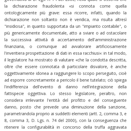
la dichiarazione fraudolenta «si connota come quella
ontologicamente più grave: essa ricorre, infatti, quando la
dichiarazione non soltanto non è veridica, ma risulta altresì
"insidiosa", in quanto supportata da un "impianto contabile", o
più genericamente documentale, atto a sviare o ad ostacolare
la successiva attività di accertamento dell'amministrazione
finanziaria, o comunque ad avvalorare artificiosamente
l'inveritiera prospettazione di dati in essa racchiusi»: in tal modo,
il legislatore ha mostrato di valutare «che la condotta descritta,
oltre che essere connotata di particolare disvalore, è anche
oggettivamente idonea a raggiungere lo scopo perseguito, cioè
ad esporre concretamente a pericolo il bene tutelato; ciò spiega
l'indifferenza dell'evento di danno nell'integrazione della
fattispecie oggettiva. Lo stesso legislatore, peraltro, non
considera irrilevante l'entità del profitto e del conseguente
danno, posto che prevede una diminuzione della sanzione,
parametrandola proprio ai suddetti elementi (artt. 2, comma 3, e
8, comma 3, D. Lgs. n. 74 del 2000), con la conseguenza che
ritenere la configurabilità in concorso della truffa aggravata