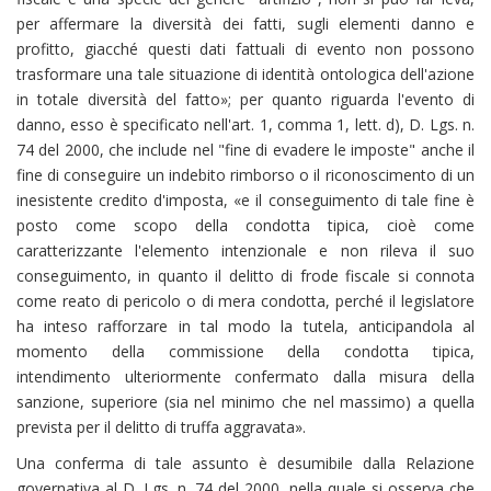
per affermare la diversità dei fatti, sugli elementi danno e
profitto, giacché questi dati fattuali di evento non possono
trasformare una tale situazione di identità ontologica dell'azione
in totale diversità del fatto»; per quanto riguarda l'evento di
danno, esso è specificato nell'art. 1, comma 1, lett. d), D. Lgs. n.
74 del 2000, che include nel "fine di evadere le imposte" anche il
fine di conseguire un indebito rimborso o il riconoscimento di un
inesistente credito d'imposta, «e il conseguimento di tale fine è
posto come scopo della condotta tipica, cioè come
caratterizzante l'elemento intenzionale e non rileva il suo
conseguimento, in quanto il delitto di frode fiscale si connota
come reato di pericolo o di mera condotta, perché il legislatore
ha inteso rafforzare in tal modo la tutela, anticipandola al
momento della commissione della condotta tipica,
intendimento ulteriormente confermato dalla misura della
sanzione, superiore (sia nel minimo che nel massimo) a quella
prevista per il delitto di truffa aggravata».
Una conferma di tale assunto è desumibile dalla Relazione
governativa al D. Lgs. n. 74 del 2000, nella quale si osserva che