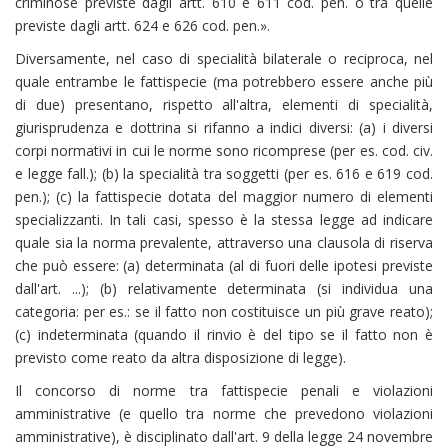
criminose previste dagli artt. 610 e 611 cod. pen. o tra quelle
previste dagli artt. 624 e 626 cod. pen.».
Diversamente, nel caso di specialità bilaterale o reciproca, nel
quale entrambe le fattispecie (ma potrebbero essere anche più
di due) presentano, rispetto all'altra, elementi di specialità,
giurisprudenza e dottrina si rifanno a indici diversi: (a) i diversi
corpi normativi in cui le norme sono ricomprese (per es. cod. civ.
e legge fall.); (b) la specialità tra soggetti (per es. 616 e 619 cod.
pen.); (c) la fattispecie dotata del maggior numero di elementi
specializzanti. In tali casi, spesso è la stessa legge ad indicare
quale sia la norma prevalente, attraverso una clausola di riserva
che può essere: (a) determinata (al di fuori delle ipotesi previste
dall'art. ...); (b) relativamente determinata (si individua una
categoria: per es.: se il fatto non costituisce un più grave reato);
(c) indeterminata (quando il rinvio è del tipo se il fatto non è
previsto come reato da altra disposizione di legge).
Il concorso di norme tra fattispecie penali e violazioni
amministrative (e quello tra norme che prevedono violazioni
amministrative), è disciplinato dall'art. 9 della legge 24 novembre