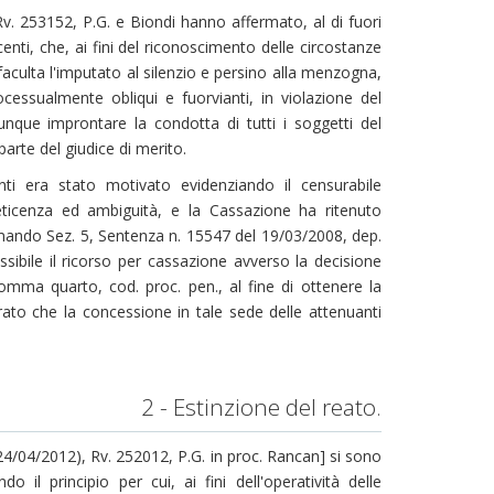
v. 253152, P.G. e Biondi hanno affermato, al di fuori
enti, che, ai fini del riconoscimento delle circostanze
e faculta l'imputato al silenzio e persino alla menzogna,
essualmente obliqui e fuorvianti, in violazione del
nque improntare la condotta di tutti i soggetti del
arte del giudice di merito.
anti era stato motivato evidenziando il censurabile
ticenza ed ambiguità, e la Cassazione ha ritenuto
iamando Sez. 5, Sentenza n. 15547 del 19/03/2008, dep.
ibile il ricorso per cassazione avverso la decisione
omma quarto, cod. proc. pen., al fine di ottenere la
erato che la concessione in tale sede delle attenuanti
2 - Estinzione del reato.
24/04/2012), Rv. 252012, P.G. in proc. Rancan] si sono
 il principio per cui, ai fini dell'operatività delle