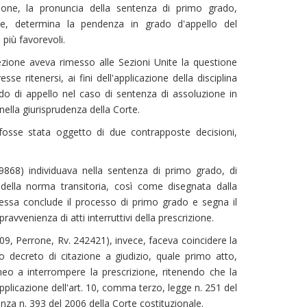
rizione, la pronuncia della sentenza di primo grado,
ne, determina la pendenza in grado d'appello del
 più favorevoli.
ezione aveva rimesso alle Sezioni Unite la questione
se ritenersi, ai fini dell'applicazione della disciplina
ado di appello nel caso di sentenza di assoluzione in
nella giurisprudenza della Corte.
 fosse stata oggetto di due contrapposte decisioni,
9868) individuava nella sentenza di primo grado, di
 della norma transitoria, così come disegnata dalla
 essa conclude il processo di primo grado e segna il
avvenienza di atti interruttivi della prescrizione.
09, Perrone, Rv. 242421), invece, faceva coincidere la
o decreto di citazione a giudizio, quale primo atto,
neo a interrompere la prescrizione, ritenendo che la
'applicazione dell'art. 10, comma terzo, legge n. 251 del
nza n. 393 del 2006 della Corte costituzionale.