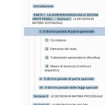
Introduzione
PARTE I - LA GIURISPRUDENZA DELLE SEZIONI
UNITE PENALI --- Sezione I
LE DECISIONI IN
MATERIA SOSTANZIALE
I - Il diritto penale di parte generale
1
Circostanze.
2
Estinzione del reato.
3
Trattamento sanzionatorio (Recidiva).
4
Misure di sicurezza (Confisca e
sequestro).
II - Il diritto penale di parte speciale
III - Il diritto penale delle leggi speciali
Sezione II
LE DECISIONI IN MATERIA PROCESSUALE
Sezione III
LE SENTENZE NON ANCORA