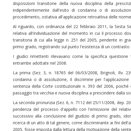
disposizioni transitorie della nuova disciplina della presc
indipendentemente dall'esito di condanna o di assoluzio
procedimento, ostativa all'applicazione retroattiva delle norme
Al riguardo, con ordinanza del 22 febbraio 2011, la Sesta S
relativa all'individuazione del momento in cui il processo doves
transitoria di cui alla legge n. 251 del 2005, pendente in gr
primo grado, registrando sul punto l'esistenza di un contrasto 
I giudici rimettenti rilevavano come la specifica questione
entrambe adottate nel 2008.
La prima (Sez. 3, n. 18765 del 06/03/2008, Brignoli, Rv. 23
condanna o di assoluzione, il discrimine per l'applicazione
sentenza della Corte costituzionale n. 393 del 2006, poiché
passaggio tra vecchia e nuova disciplina a prescindere dalla sopr
La seconda pronunzia (Sez. 6, n. 7112 del 25/11/2008, dep. 20
pendenza del processo d'appello con l'emissione del relativ
successivo alla conclusione del giudizio di primo grado, ido
ricerca di un atto di tal genere, come discriminante ai fini dell
2005, fosse imposta dalla lettura della motivazione della sente