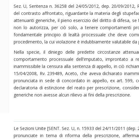
Sez. U, Sentenza n. 36258 del 24/05/2012, dep. 20/09/2012, R
del contrasto affrontato, riguardante la materia degli stupefac
attenuanti generiche, il pieno esercizio del diritto di difesa, s
non lo autorizza, per ciò solo, a tenere comportamenti proc
fondamentale principio di lealtà processuale che deve comu
procedimento, la cui violazione è indubbiamente valutabile da p
Nella specie, il diniego delle predette circostanze attenu
comportamento processuale dell'imputato, improntato a re
inammissibile la censura alla sentenza di appello, in ciò rich
15/04/2008, Rv. 239489, Aceto, che aveva dichiarato inammiss
pronunciata in sede di concordato in appello, ex art. 599, c
declaratoria di estinzione del reato per prescrizione, consid
generiche non avesse alcun rilievo ai fini della prescrizione.
Le Sezioni Unite [SENT. Sez. U, n. 15933 del 24/11/2011 (dep. 
pronunciate in tema di riforma della prescrizione, affermando