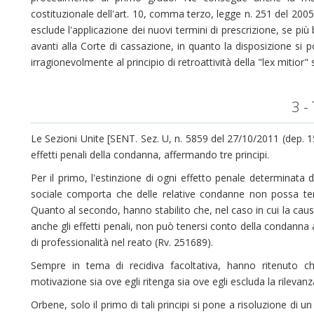
costituzionale dell'art. 10, comma terzo, legge n. 251 del 2005, 
esclude l'applicazione dei nuovi termini di prescrizione, se più 
avanti alla Corte di cassazione, in quanto la disposizione si 
irragionevolmente al principio di retroattività della "lex mitior
3 -
Le Sezioni Unite [SENT. Sez. U, n. 5859 del 27/10/2011 (dep. 
effetti penali della condanna, affermando tre principi.
Per il primo, l'estinzione di ogni effetto penale determinata da
sociale comporta che delle relative condanne non possa tener
Quanto al secondo, hanno stabilito che, nel caso in cui la caus
anche gli effetti penali, non può tenersi conto della condanna ai 
di professionalità nel reato (Rv. 251689).
Sempre in tema di recidiva facoltativa, hanno ritenuto ch
motivazione sia ove egli ritenga sia ove egli escluda la rilevanz
Orbene, solo il primo di tali principi si pone a risoluzione di 