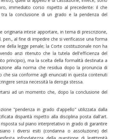
ento), quelli di appello e di cassazione, invece, sono
loro, immediato corso rispetto al precedente: il che
à tra la conclusione di un grado e la pendenza del
e originaria intese apportare, in tema di prescrizione,
 pen., al fine di impedire che si verificasse una forma
one della legge penale; la Corte costituzionale non ha
endo anzi ritenuto che la tutela dell'efficienza del
to principio), ma la scelta della formalità destinata a
elazione alla norma che residua dopo la pronuncia di
co che sia conforme agli enunciati in questa contenuti
estringere senza necessità la deroga stessa.
rtarsi ad un momento che, dopo la conclusione del
.
ione "pendenza in grado d'appello" utilizzata dalla
icata disparità rispetto alla disciplina posta dall'art.
 risposta sul piano interpretativo in grado di garantire
 siano i diversi esiti (condanna o assoluzione) del
esta infondatezza della questione di legittimità