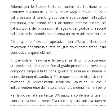
Orbene, per le Sezioni Unite va confermata l'opzione erm
Sentenza n. 47008 del 29/10/2009 Ud. (dep. 10/12/2009) Rv. 2
del processo di primo grado come spartiacque nell'applica
transitoria, escludendo che il discrimine potesse essere co
dall'iscrizione del processo nel registro del giudice di sec
delle parti e la seconda rappresenta un mero adempimento am
Ciò in quanto, "divenuta operativa - per effetto della citata s
favorevole per tutta la durata del giudizio di primo grado, risult
conclusivo di quest'ultimo".
In particolare, "ravvisare la pendenza di un procedimen
provvedimento che pone fine al grado precedente trova cong
comporta l'impossibilità per il giudice di assumere ulteriori d
principale (non rilevando, ai fini in questione, le disposizion
relazione ai procedimenti incidentali cautelari) e ch
indipendentemente dal fatto che siano pendenti i termini per p
Per la richiamata sentenza D'Amato, a conferma di tale impo
concepire la norma nonché la ratio a questa sottesa. Mentre i