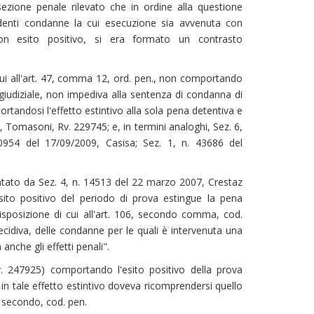
sezione penale rilevato che in ordine alla questione
cedenti condanne la cui esecuzione sia avvenuta con
 con esito positivo, si era formato un contrasto
 cui all'art. 47, comma 12, ord. pen., non comportando
 giudiziale, non impediva alla sentenza di condanna di
apportandosi l'effetto estintivo alla sola pena detentiva e
 Tomasoni, Rv. 229745; e, in termini analoghi, Sez. 6,
0954 del 17/09/2009, Casisa; Sez. 1, n. 43686 del
tato da Sez. 4, n. 14513 del 22 marzo 2007, Crestaz
esito positivo del periodo di prova estingue la pena
disposizione di cui all'art. 106, secondo comma, cod.
 recidiva, delle condanne per le quali è intervenuta una
anche gli effetti penali".
v. 247925) comportando l'esito positivo della prova
, in tale effetto estintivo doveva ricomprendersi quello
a secondo, cod. pen.