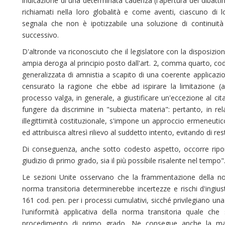
indicazione di una determinata cadenza (l'apertura del dibattim
richiamati nella loro globalità e come aventi, ciascuno di 
segnala che non è ipotizzabile una soluzione di continuit
successivo.
D'altronde va riconosciuto che il legislatore con la disposizion
ampia deroga al principio posto dall'art. 2, comma quarto, cod.
generalizzata di amnistia a scapito di una coerente applicazi
censurato la ragione che ebbe ad ispirare la limitazione (av
processo valga, in generale, a giustificare un'eccezione al cita
fungere da discrimine in "subiecta materia": pertanto, in r
illegittimità costituzionale, s'impone un approccio ermeneuti
ed attribuisca altresì rilievo al suddetto intento, evitando di r
Di conseguenza, anche sotto codesto aspetto, occorre ripo
giudizio di primo grado, sia il più possibile risalente nel tempo"
Le sezioni Unite osservano che la frammentazione della noz
norma transitoria determinerebbe incertezze e rischi d'ingiustif
161 cod. pen. per i processi cumulativi, sicché privilegiano una
l'uniformità applicativa della norma transitoria quale che
procedimento di primo grado. Ne consegue anche la manif