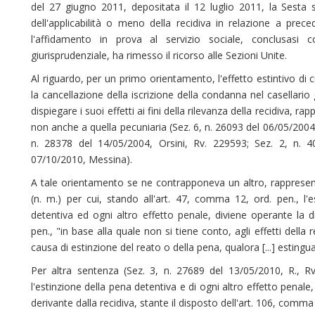
del 27 giugno 2011, depositata il 12 luglio 2011, la Sesta 
dell'applicabilità o meno della recidiva in relazione a pre
l'affidamento in prova al servizio sociale, conclusasi
giurisprudenziale, ha rimesso il ricorso alle Sezioni Unite.
Al riguardo, per un primo orientamento, l'effetto estintivo di
la cancellazione della iscrizione della condanna nel casellario
dispiegare i suoi effetti ai fini della rilevanza della recidiva, r
non anche a quella pecuniaria (Sez. 6, n. 26093 del 06/05/2004,
n. 28378 del 14/05/2004, Orsini, Rv. 229593; Sez. 2, n. 4
07/10/2010, Messina).
A tale orientamento se ne contrapponeva un altro, rappresen
(n. m.) per cui, stando all'art. 47, comma 12, ord. pen., l'
detentiva ed ogni altro effetto penale, diviene operante la 
pen., "in base alla quale non si tiene conto, agli effetti della
causa di estinzione del reato o della pena, qualora [...] estingua 
Per altra sentenza (Sez. 3, n. 27689 del 13/05/2010, R., R
l'estinzione della pena detentiva e di ogni altro effetto penale
derivante dalla recidiva, stante il disposto dell'art. 106, comm