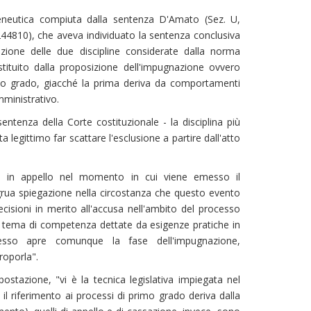
eneutica compiuta dalla sentenza D'Amato (Sez. U,
44810), che aveva individuato la sentenza conclusiva
zione delle due discipline considerate dalla norma
stituito dalla proposizione dell'impugnazione ovvero
ondo grado, giacché la prima deriva da comportamenti
ministrativo.
entenza della Corte costituzionale - la disciplina più
a legittimo far scattare l'esclusione a partire dall'atto
to in appello nel momento in cui viene emesso il
rua spiegazione nella circostanza che questo evento
ecisioni in merito all'accusa nell'ambito del processo
i in tema di competenza dettate da esigenze pratiche in
e esso apre comunque la fase dell'impugnazione,
roporla".
stazione, "vi è la tecnica legislativa impiegata nel
l riferimento ai processi di primo grado deriva dalla