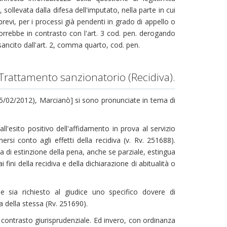
sollevata dalla difesa dell'imputato, nella parte in cui
brevi, per i processi già pendenti in grado di appello o
porrebbe in contrasto con l'art. 3 cod. pen. derogando
" sancito dall'art. 2, comma quarto, cod. pen.
 Trattamento sanzionatorio (Recidiva).
15/02/2012), Marcianò] si sono pronunciate in tema di
ll'esito positivo dell'affidamento in prova al servizio
si conto agli effetti della recidiva (v. Rv. 251688).
a di estinzione della pena, anche se parziale, estingua
fini della recidiva e della dichiarazione di abitualità o
e sia richiesto al giudice uno specifico dovere di
a della stessa (Rv. 251690).
un contrasto giurisprudenziale. Ed invero, con ordinanza