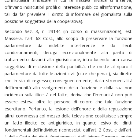
conflittualità sindacale in cui la missiva inviata si inseriva,
offrivano indiscutibili profili di interesse pubblico all'informazione,
tali da far prevalere il diritto di informare del giornalista sulla
posizione soggettiva della cooperativa).
Secondo Sez. 3, n. 23144 (in corso di massimazione), est.
Massera, l'art. 68 Cost., allo scopo di preservare la funzione
parlamentare da indebite interferenze e da illeciti
condizionamenti, deroga eccezionalmente alla parità di
trattamento davanti alla giurisdizione, introducendo una causa
soggettiva di esclusione della punibilità, che mette al riparo il
parlamentare da tutte le azioni civili (oltre che penali), sia dirette
che in via di regresso; conseguentemente, dalla strumentalità
dell'immunità allo svolgimento della funzione e dalla sua non
incidenza sulla illiceità del fatto, deriva che l'immunità non può
essere estesa oltre le persone di coloro che tale funzione
esercitano. Pertanto, la lesione dell'onore e della reputazione
altrui commessa col mezzo della televisione costituisce sempre
un fatto illecito ed antigiuridico, in quanto lesivo dei diritti
fondamentali dell'individuo riconosciuti dall'art. 2 Cost. e dall'art.
1 della Carta dei diritti fondamentali dell'Unione Europea, anche