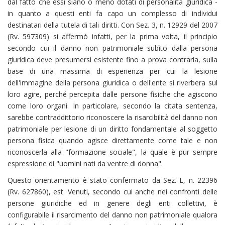
dal fatto che essi siano o meno dotati di personalità giuridica -
in quanto a questi enti fa capo un complesso di individui
destinatari della tutela di tali diritti. Con Sez. 3, n. 12929 del 2007
(Rv. 597309) si affermò infatti, per la prima volta, il principio
secondo cui il danno non patrimoniale subìto dalla persona
giuridica deve presumersi esistente fino a prova contraria, sulla
base di una massima di esperienza per cui la lesione
dell'immagine della persona giuridica o dell'ente si riverbera sul
loro agire, perché percepita dalle persone fisiche che agiscono
come loro organi. In particolare, secondo la citata sentenza,
sarebbe contraddittorio riconoscere la risarcibilità del danno non
patrimoniale per lesione di un diritto fondamentale al soggetto
persona fisica quando agisce direttamente come tale e non
riconoscerla alla "formazione sociale", la quale è pur sempre
espressione di "uomini nati da ventre di donna".
Questo orientamento è stato confermato da Sez. L, n. 22396
(Rv. 627860), est. Venuti, secondo cui anche nei confronti delle
persone giuridiche ed in genere degli enti collettivi, è
configurabile il risarcimento del danno non patrimoniale qualora