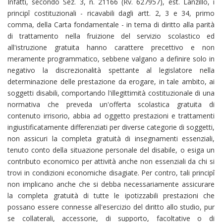
Infatti, secondo Sez. 3, n. 21166 (Rv. 627957), est. Lanzillo, i
principî costituzionali - ricavabili dagli artt. 2, 3 e 34, primo
comma, della Carta fondamentale - in tema di diritto alla parità
di trattamento nella fruizione del servizio scolastico ed
all'istruzione gratuita hanno carattere precettivo e non
meramente programmatico, sebbene valgano a definire solo in
negativo la discrezionalità spettante al legislatore nella
determinazione delle prestazione da erogare, in tale ambito, ai
soggetti disabili, comportando l'illegittimità costituzionale di una
normativa che preveda un'offerta scolastica gratuita di
contenuto irrisorio, abbia ad oggetto prestazioni e trattamenti
ingiustificatamente differenziati per diverse categorie di soggetti,
non assicuri la completa gratuità di insegnamenti essenziali,
tenuto conto della situazione personale del disabile, o esiga un
contributo economico per attività anche non essenziali da chi si
trovi in condizioni economiche disagiate. Per contro, tali principî
non implicano anche che si debba necessariamente assicurare
la completa gratuità di tutte le ipotizzabili prestazioni che
possano essere connesse all'esercizio del diritto allo studio, pur
se collaterali, accessorie, di supporto, facoltative o di