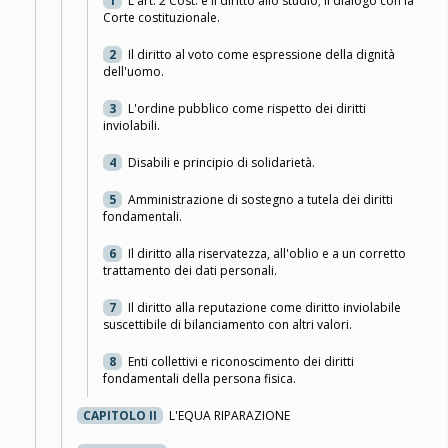
1
L'art. 2 Cost. e il diritto allo studio; il dialogo con la
Corte costituzionale.
2
Il diritto al voto come espressione della dignità
dell'uomo.
3
L'ordine pubblico come rispetto dei diritti
inviolabili.
4
Disabili e principio di solidarietà.
5
Amministrazione di sostegno a tutela dei diritti
fondamentali.
6
Il diritto alla riservatezza, all'oblio e a un corretto
trattamento dei dati personali.
7
Il diritto alla reputazione come diritto inviolabile
suscettibile di bilanciamento con altri valori.
8
Enti collettivi e riconoscimento dei diritti
fondamentali della persona fisica.
CAPITOLO II
L'EQUA RIPARAZIONE