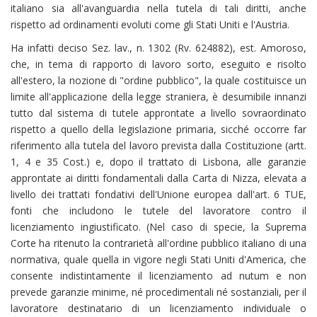
italiano sia all'avanguardia nella tutela di tali diritti, anche
rispetto ad ordinamenti evoluti come gli Stati Uniti e l'Austria.
Ha infatti deciso Sez. lav., n. 1302 (Rv. 624882), est. Amoroso,
che, in tema di rapporto di lavoro sorto, eseguito e risolto
all'estero, la nozione di "ordine pubblico", la quale costituisce un
limite all'applicazione della legge straniera, è desumibile innanzi
tutto dal sistema di tutele approntate a livello sovraordinato
rispetto a quello della legislazione primaria, sicché occorre far
riferimento alla tutela del lavoro prevista dalla Costituzione (artt.
1, 4 e 35 Cost.) e, dopo il trattato di Lisbona, alle garanzie
approntate ai diritti fondamentali dalla Carta di Nizza, elevata a
livello dei trattati fondativi dell'Unione europea dall'art. 6 TUE,
fonti che includono le tutele del lavoratore contro il
licenziamento ingiustificato. (Nel caso di specie, la Suprema
Corte ha ritenuto la contrarietà all'ordine pubblico italiano di una
normativa, quale quella in vigore negli Stati Uniti d'America, che
consente indistintamente il licenziamento ad nutum e non
prevede garanzie minime, né procedimentali né sostanziali, per il
lavoratore destinatario di un licenziamento individuale o