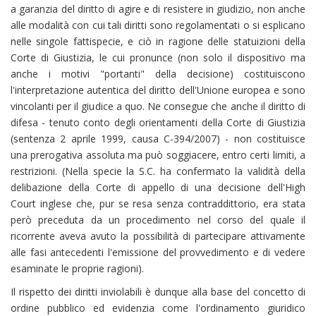
a garanzia del diritto di agire e di resistere in giudizio, non anche
alle modalità con cui tali diritti sono regolamentati o si esplicano
nelle singole fattispecie, e ciò in ragione delle statuizioni della
Corte di Giustizia, le cui pronunce (non solo il dispositivo ma
anche i motivi "portanti" della decisione) costituiscono
l'interpretazione autentica del diritto dell'Unione europea e sono
vincolanti per il giudice a quo. Ne consegue che anche il diritto di
difesa - tenuto conto degli orientamenti della Corte di Giustizia
(sentenza 2 aprile 1999, causa C-394/2007) - non costituisce
una prerogativa assoluta ma può soggiacere, entro certi limiti, a
restrizioni. (Nella specie la S.C. ha confermato la validità della
delibazione della Corte di appello di una decisione dell'High
Court inglese che, pur se resa senza contraddittorio, era stata
però preceduta da un procedimento nel corso del quale il
ricorrente aveva avuto la possibilità di partecipare attivamente
alle fasi antecedenti l'emissione del provvedimento e di vedere
esaminate le proprie ragioni).
Il rispetto dei diritti inviolabili è dunque alla base del concetto di
ordine pubblico ed evidenzia come l'ordinamento giuridico