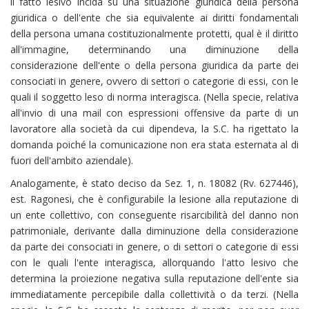
il fatto lesivo incida su una situazione giuridica della persona
giuridica o dell'ente che sia equivalente ai diritti fondamentali
della persona umana costituzionalmente protetti, qual è il diritto
all'immagine, determinando una diminuzione della
considerazione dell'ente o della persona giuridica da parte dei
consociati in genere, ovvero di settori o categorie di essi, con le
quali il soggetto leso di norma interagisca. (Nella specie, relativa
all'invio di una mail con espressioni offensive da parte di un
lavoratore alla società da cui dipendeva, la S.C. ha rigettato la
domanda poiché la comunicazione non era stata esternata al di
fuori dell'ambito aziendale).
Analogamente, è stato deciso da Sez. 1, n. 18082 (Rv. 627446),
est. Ragonesi, che è configurabile la lesione alla reputazione di
un ente collettivo, con conseguente risarcibilità del danno non
patrimoniale, derivante dalla diminuzione della considerazione
da parte dei consociati in genere, o di settori o categorie di essi
con le quali l'ente interagisca, allorquando l'atto lesivo che
determina la proiezione negativa sulla reputazione dell'ente sia
immediatamente percepibile dalla collettività o da terzi. (Nella