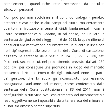
complemento, quand'anche rese necessarie da peculiari
situazioni personali.
Non può poi non sottolinearsi il continuo dialogo - peraltro
presente e vivo anche in altri campi del diritto, ma certamente
quanto mai fruttuoso in tema di diritti fondamentali - con la
Corte costituzionale: si vedano, in tal senso, da un lato la
sentenza del giudice delle leggi n. 116 del 2013, la quale ritiene di
adeguarsi alla motivazione del rimettente, in quanto in linea con
i principî espressi dalle sezioni unite della Corte di cassazione;
dall'altro, la sentenza della Sez. 1, n. 24556, Rv. 628308, est.
Piccininni, secondo cui, nel procedimento previsto dall'art. 250
cod. civ., per conseguire una pronuncia in luogo del mancato
consenso al riconoscimento del figlio infrasedicenne da parte
del genitore, che lo abbia già riconosciuto, pur essendo
obbligatoria l'audizione del minore, come confermato dalla
sentenza della Corte costituzionale n. 83 del 2011, non è
configurabile alcun vizio ove l'espletamento dell'incombente sia
reso oggettivamente impossibile dalla tenera età del minore e,
quindi, sia omesso perché superfluo.