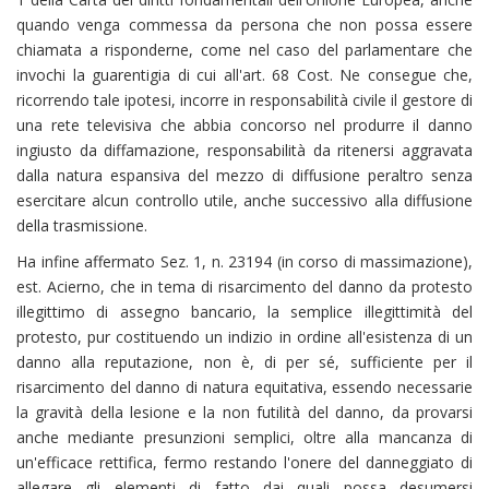
quando venga commessa da persona che non possa essere
chiamata a risponderne, come nel caso del parlamentare che
invochi la guarentigia di cui all'art. 68 Cost. Ne consegue che,
ricorrendo tale ipotesi, incorre in responsabilità civile il gestore di
una rete televisiva che abbia concorso nel produrre il danno
ingiusto da diffamazione, responsabilità da ritenersi aggravata
dalla natura espansiva del mezzo di diffusione peraltro senza
esercitare alcun controllo utile, anche successivo alla diffusione
della trasmissione.
Ha infine affermato Sez. 1, n. 23194 (in corso di massimazione),
est. Acierno, che in tema di risarcimento del danno da protesto
illegittimo di assegno bancario, la semplice illegittimità del
protesto, pur costituendo un indizio in ordine all'esistenza di un
danno alla reputazione, non è, di per sé, sufficiente per il
risarcimento del danno di natura equitativa, essendo necessarie
la gravità della lesione e la non futilità del danno, da provarsi
anche mediante presunzioni semplici, oltre alla mancanza di
un'efficace rettifica, fermo restando l'onere del danneggiato di
allegare gli elementi di fatto dai quali possa desumersi