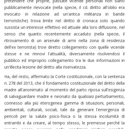
pretendere che proprie, passate vicende personali non siano
pubblicamente rievocate (nella specie, il cd. diritto all'oblio era
invocato in relazione ad un'antica militanza in bande
terroristiche) trova limite nel diritto di cronaca solo quando
sussista un interesse effettivo ed attuale alla loro diffusione, nel
senso che quanto recentemente accaduto (nella specie, il
ritrovamento di un arsenale di armi nella zona di residenza
dell'ex terrorista) trovi diretto collegamento con quelle vicende
stesse e ne rinnovi l'attualità, diversamente risolvendosi il
pubblico ed improprio collegamento tra le due informazioni in
un'illecita lesione del diritto alla riservatezza.
Ha, del resto, affermato la Corte costituzionale, con la sentenza
n. 278 del 2013, che il fondamento costituzionale del diritto della
madre all'anonimato al momento del parto riposa sull'esigenza
di salvaguardare madre e neonato da qualsiasi perturbamento,
connesso alla più eterogenea gamma di situazioni, personali,
ambientali, culturali, sociali, tale da generare l'emergenza di
pericoli per la salute psico-fisica o la stessa incolumità di
entrambi e da creare, al tempo stesso, le premesse perché la