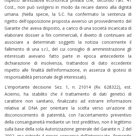
rispetto all'iniziativa economica privata che, secondo l'art. 41
Cost., non può svolgersi in modo da recare danno alla dignità
umana. (Nella specie, la S.C. ha confermato la sentenza di
rigetto dell'opposizione proposta avverso un provvedimento del
Garante che aveva disposto, a carico di una società incaricata di
elaborare dossier a fini commerciali, il divieto di continuare ad
associare a determinati soggetti la notizia concernente il
fallimento di una s.r.l., del cui consiglio di amministrazione gli
interessati avevano fatto parte in epoca antecedente la
dichiarazione di insolvenza, trattandosi di dato eccedente
rispetto alle finalità dell'informazione, in assenza di ipotesi di
responsabilità personale degli interessati).
L'importante decisione Sez. 1, n. 21014 (Rv. 628322), est.
Acierno, ha stabilito che il trattamento di dati genetici di
carattere non sanitario, finalizzato ad estrarre informazioni
relativa al DNA per orientare la scelta verso un'azione di
disconoscimento di paternità, con l'accertamento preventivo
della consanguineità mediante un test predittivo, non è legittimo
sulla base della sola Autorizzazione generale del Garante n. 2 del
2002, ma richiede il previo consenso dell'interessato, fornendo