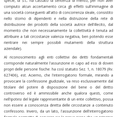
specie, la S.C. ha cassato la sentenza di merito, per non aver
compiuto alcun accertamento circa gli effetti sull'immagine di
una società conseguenti all'atto di concorrenza sleale, consistito
nello storno di dipendenti e nella distruzione della rete di
distribuzione dei prodotti della società autrice dell'illecito, dal
momento che non necessariamente la collettività è tenuta ad
attribuire a tali circostanze valenza negativa, ben potendo esse
rientrare nei sempre possibili mutamenti della struttura
aziendale).
Al riconoscimento agli enti collettivi dei diritti fondamentali
corrisponde naturalmente l'assunzione in capo ad essi di doveri
propri delle persone fisiche: ha così statuito Sez. 1, n. 18079 (Rv.
627406), est. Acierno, che l'interrogatorio formale, mirando a
provocare la confessione giudiziale, va reso esclusivamente dal
titolare del potere di disposizione del bene o del diritto
controverso ed è ammissibile anche qualora questi, come
nell'ipotesi del legale rappresentante di un ente collettivo, possa
non essere a conoscenza diretta delle circostanze a contenuto
confessorio. Invero, da un lato, l'assunzione dell'interrogatorio