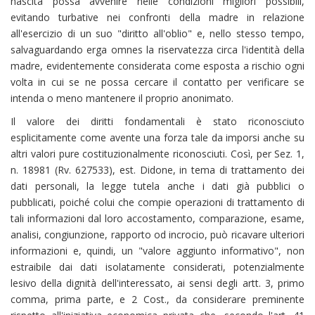
nascita possa avvenire nelle condizioni migliori possibili,
evitando turbative nei confronti della madre in relazione
all'esercizio di un suo "diritto all'oblio" e, nello stesso tempo,
salvaguardando erga omnes la riservatezza circa l'identità della
madre, evidentemente considerata come esposta a rischio ogni
volta in cui se ne possa cercare il contatto per verificare se
intenda o meno mantenere il proprio anonimato.
Il valore dei diritti fondamentali è stato riconosciuto
esplicitamente come avente una forza tale da imporsi anche su
altri valori pure costituzionalmente riconosciuti. Così, per Sez. 1,
n. 18981 (Rv. 627533), est. Didone, in tema di trattamento dei
dati personali, la legge tutela anche i dati già pubblici o
pubblicati, poiché colui che compie operazioni di trattamento di
tali informazioni dal loro accostamento, comparazione, esame,
analisi, congiunzione, rapporto od incrocio, può ricavare ulteriori
informazioni e, quindi, un "valore aggiunto informativo", non
estraibile dai dati isolatamente considerati, potenzialmente
lesivo della dignità dell'interessato, ai sensi degli artt. 3, primo
comma, prima parte, e 2 Cost., da considerare preminente