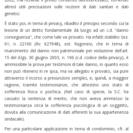
altresì utili precisazioni sulle nozioni di dati sanitari e dati
genetici.
È stato poi, in tema di privacy, ribadito il principio secondo cui la
lesione di un diritto fondamentale dà luogo ad un c.d. "danno
conseguenza", che come tale va provato. Ha infatti stabilito Sez.
61, n. 22100 (Rv. 627948), est. Ragonesi, che in tema di
risarcimento del danno non patrimoniale per violazione dell'art.
15 del d.lgs. 30 giugno 2003, n. 196 (c.d. codice della privacy), è
ammissibile la prova per testimoni di tale danno, in quanto esso
non può ritenersi in re ipsa, ma va allegato e provato, sia pure
attraverso il ricorso a presunzioni semplici, e, quindi, a maggior
ragione, tramite testimonianze, che attestino uno stato di
sofferenza fisica o psichica. (Nel caso di specie, la S.C. ha
cassato la sentenza di merito, che non aveva ammesso la
testimonianza circa la sofferenza psicologica di un soggetto,
dovuta alla comunicazione di dati afferenti la sua appartenenza
sindacale).
Per una particolare applicazione in tema di condominio, cfr. al