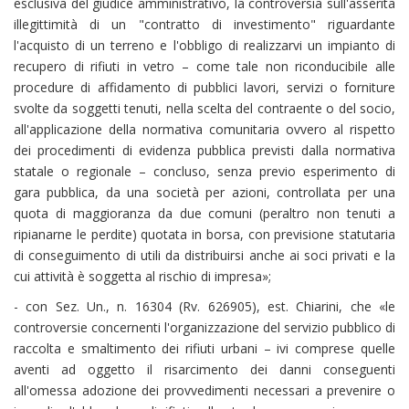
esclusiva del giudice amministrativo, la controversia sull'asserita
illegittimità di un "contratto di investimento" riguardante
l'acquisto di un terreno e l'obbligo di realizzarvi un impianto di
recupero di rifiuti in vetro – come tale non riconducibile alle
procedure di affidamento di pubblici lavori, servizi o forniture
svolte da soggetti tenuti, nella scelta del contraente o del socio,
all'applicazione della normativa comunitaria ovvero al rispetto
dei procedimenti di evidenza pubblica previsti dalla normativa
statale o regionale – concluso, senza previo esperimento di
gara pubblica, da una società per azioni, controllata per una
quota di maggioranza da due comuni (peraltro non tenuti a
ripianarne le perdite) quotata in borsa, con previsione statutaria
di conseguimento di utili da distribuirsi anche ai soci privati e la
cui attività è soggetta al rischio di impresa»;
- con Sez. Un., n. 16304 (Rv. 626905), est. Chiarini, che «le
controversie concernenti l'organizzazione del servizio pubblico di
raccolta e smaltimento dei rifiuti urbani – ivi comprese quelle
aventi ad oggetto il risarcimento dei danni conseguenti
all'omessa adozione dei provvedimenti necessari a prevenire o