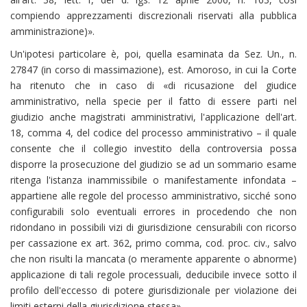
compiendo apprezzamenti discrezionali riservati alla pubblica
amministrazione)».
Un'ipotesi particolare è, poi, quella esaminata da Sez. Un., n.
27847 (in corso di massimazione), est. Amoroso, in cui la Corte
ha ritenuto che in caso di «di ricusazione del giudice
amministrativo, nella specie per il fatto di essere parti nel
giudizio anche magistrati amministrativi, l'applicazione dell'art.
18, comma 4, del codice del processo amministrativo – il quale
consente che il collegio investito della controversia possa
disporre la prosecuzione del giudizio se ad un sommario esame
ritenga l'istanza inammissibile o manifestamente infondata –
appartiene alle regole del processo amministrativo, sicché sono
configurabili solo eventuali errores in procedendo che non
ridondano in possibili vizi di giurisdizione censurabili con ricorso
per cassazione ex art. 362, primo comma, cod. proc. civ., salvo
che non risulti la mancata (o meramente apparente o abnorme)
applicazione di tali regole processuali, deducibile invece sotto il
profilo dell'eccesso di potere giurisdizionale per violazione dei
limiti esterni della giurisdizione stessa».