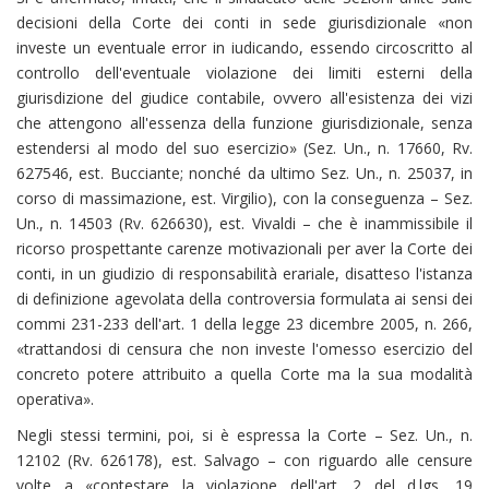
decisioni della Corte dei conti in sede giurisdizionale «non
investe un eventuale error in iudicando, essendo circoscritto al
controllo dell'eventuale violazione dei limiti esterni della
giurisdizione del giudice contabile, ovvero all'esistenza dei vizi
che attengono all'essenza della funzione giurisdizionale, senza
estendersi al modo del suo esercizio» (Sez. Un., n. 17660, Rv.
627546, est. Bucciante; nonché da ultimo Sez. Un., n. 25037, in
corso di massimazione, est. Virgilio), con la conseguenza – Sez.
Un., n. 14503 (Rv. 626630), est. Vivaldi – che è inammissibile il
ricorso prospettante carenze motivazionali per aver la Corte dei
conti, in un giudizio di responsabilità erariale, disatteso l'istanza
di definizione agevolata della controversia formulata ai sensi dei
commi 231-233 dell'art. 1 della legge 23 dicembre 2005, n. 266,
«trattandosi di censura che non investe l'omesso esercizio del
concreto potere attribuito a quella Corte ma la sua modalità
operativa».
Negli stessi termini, poi, si è espressa la Corte – Sez. Un., n.
12102 (Rv. 626178), est. Salvago – con riguardo alle censure
volte a «contestare la violazione dell'art. 2 del d.lgs. 19