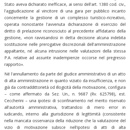
Stato aveva dichiarato inefficace, ai sensi dell'art. 1380 cod. civ.,
l'aggiudicazione al vincitore di una gara per pubblico incanto
concernente la gestione di un complesso turistico-ricreativo,
operata nonostante l'avvenuta dichiarazione di esercizio del
diritto di prelazione riconosciuto al precedente affidatario della
gestione, «non ravvisandosi in detta decisione alcuna indebita
sostituzione nelle prerogative discrezionali dell'amministrazione
appaltante, né alcuna intrusione nelle valutazioni della stessa
P.A. relative ad assunte inadempienze occorse nel pregresso
rapporto».
Né l'annullamento da parte del giudice amministrativo di un atto
di alta amministrazione in quanto viziato da insufficienza, e non
già da contraddittorietà od illogicità della motivazione, configura
– come affermato da Sez. Un., n. 9687 (Rv. 625798), est.
Ceccherini – una ipotesi di sconfinamento nel merito riservato
all'autorità amministrativa, trattandosi di mero error in
iudicando, interno alla giurisdizione di legittimità (consistente
nella mancata osservanza della riduzione che la valutazione del
vizio di motivazione subisce nell'ipotesi di atti di alta