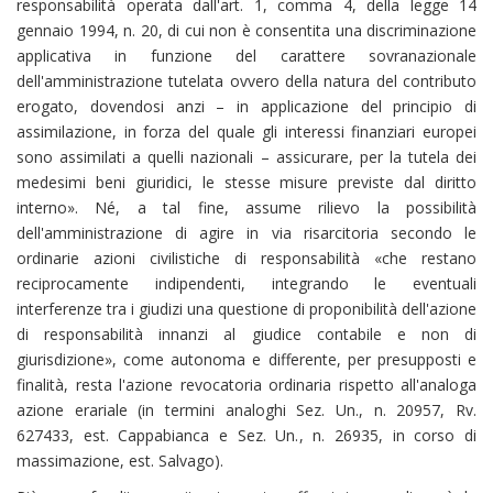
responsabilità operata dall'art. 1, comma 4, della legge 14
gennaio 1994, n. 20, di cui non è consentita una discriminazione
applicativa in funzione del carattere sovranazionale
dell'amministrazione tutelata ovvero della natura del contributo
erogato, dovendosi anzi – in applicazione del principio di
assimilazione, in forza del quale gli interessi finanziari europei
sono assimilati a quelli nazionali – assicurare, per la tutela dei
medesimi beni giuridici, le stesse misure previste dal diritto
interno». Né, a tal fine, assume rilievo la possibilità
dell'amministrazione di agire in via risarcitoria secondo le
ordinarie azioni civilistiche di responsabilità «che restano
reciprocamente indipendenti, integrando le eventuali
interferenze tra i giudizi una questione di proponibilità dell'azione
di responsabilità innanzi al giudice contabile e non di
giurisdizione», come autonoma e differente, per presupposti e
finalità, resta l'azione revocatoria ordinaria rispetto all'analoga
azione erariale (in termini analoghi Sez. Un., n. 20957, Rv.
627433, est. Cappabianca e Sez. Un., n. 26935, in corso di
massimazione, est. Salvago).