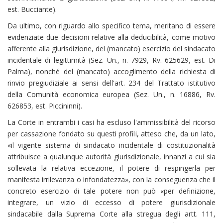
est. Bucciante).
Da ultimo, con riguardo allo specifico tema, meritano di essere
evidenziate due decisioni relative alla deducibilità, come motivo
afferente alla giurisdizione, del (mancato) esercizio del sindacato
incidentale di legittimità (Sez. Un., n. 7929, Rv. 625629, est. Di
Palma), nonché del (mancato) accoglimento della richiesta di
rinvio pregiudiziale ai sensi dell'art. 234 del Trattato istitutivo
della Comunità economica europea (Sez. Un., n. 16886, Rv.
626853, est. Piccininni).
La Corte in entrambi i casi ha escluso l'ammissibilità del ricorso
per cassazione fondato su questi profili, atteso che, da un lato,
«il vigente sistema di sindacato incidentale di costituzionalità
attribuisce a qualunque autorità giurisdizionale, innanzi a cui sia
sollevata la relativa eccezione, il potere di respingerla per
manifesta irrilevanza o infondatezza», con la conseguenza che il
concreto esercizio di tale potere non può «per definizione,
integrare, un vizio di eccesso di potere giurisdizionale
sindacabile dalla Suprema Corte alla stregua degli artt. 111,