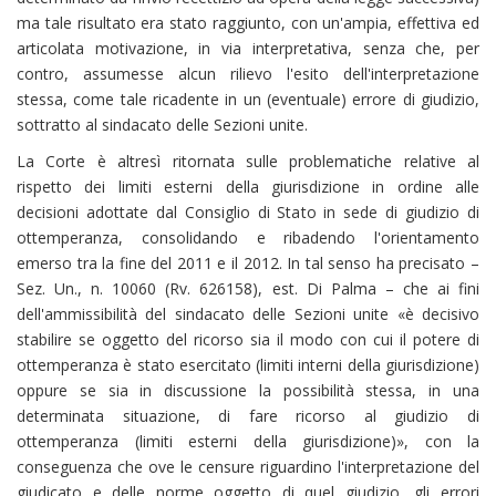
ma tale risultato era stato raggiunto, con un'ampia, effettiva ed
articolata motivazione, in via interpretativa, senza che, per
contro, assumesse alcun rilievo l'esito dell'interpretazione
stessa, come tale ricadente in un (eventuale) errore di giudizio,
sottratto al sindacato delle Sezioni unite.
La Corte è altresì ritornata sulle problematiche relative al
rispetto dei limiti esterni della giurisdizione in ordine alle
decisioni adottate dal Consiglio di Stato in sede di giudizio di
ottemperanza, consolidando e ribadendo l'orientamento
emerso tra la fine del 2011 e il 2012. In tal senso ha precisato –
Sez. Un., n. 10060 (Rv. 626158), est. Di Palma – che ai fini
dell'ammissibilità del sindacato delle Sezioni unite «è decisivo
stabilire se oggetto del ricorso sia il modo con cui il potere di
ottemperanza è stato esercitato (limiti interni della giurisdizione)
oppure se sia in discussione la possibilità stessa, in una
determinata situazione, di fare ricorso al giudizio di
ottemperanza (limiti esterni della giurisdizione)», con la
conseguenza che ove le censure riguardino l'interpretazione del
giudicato e delle norme oggetto di quel giudizio, gli errori