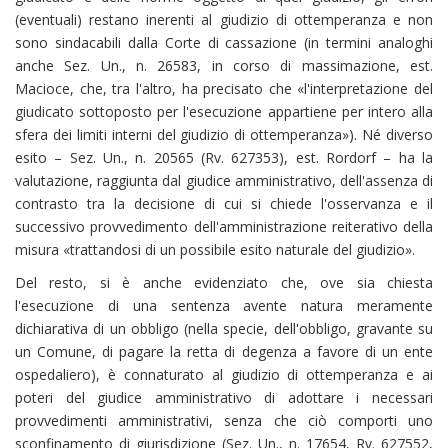
(eventuali) restano inerenti al giudizio di ottemperanza e non
sono sindacabili dalla Corte di cassazione (in termini analoghi
anche Sez. Un., n. 26583, in corso di massimazione, est.
Macioce, che, tra l'altro, ha precisato che «l'interpretazione del
giudicato sottoposto per l'esecuzione appartiene per intero alla
sfera dei limiti interni del giudizio di ottemperanza»). Né diverso
esito – Sez. Un., n. 20565 (Rv. 627353), est. Rordorf – ha la
valutazione, raggiunta dal giudice amministrativo, dell'assenza di
contrasto tra la decisione di cui si chiede l'osservanza e il
successivo provvedimento dell'amministrazione reiterativo della
misura «trattandosi di un possibile esito naturale del giudizio».
Del resto, si è anche evidenziato che, ove sia chiesta
l'esecuzione di una sentenza avente natura meramente
dichiarativa di un obbligo (nella specie, dell'obbligo, gravante su
un Comune, di pagare la retta di degenza a favore di un ente
ospedaliero), è connaturato al giudizio di ottemperanza e ai
poteri del giudice amministrativo di adottare i necessari
provvedimenti amministrativi, senza che ciò comporti uno
sconfinamento di giurisdizione (Sez. Un., n. 17654, Rv. 627552,