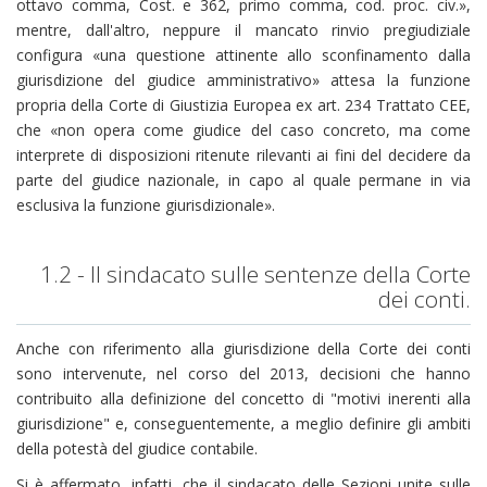
ottavo comma, Cost. e 362, primo comma, cod. proc. civ.»,
mentre, dall'altro, neppure il mancato rinvio pregiudiziale
configura «una questione attinente allo sconfinamento dalla
giurisdizione del giudice amministrativo» attesa la funzione
propria della Corte di Giustizia Europea ex art. 234 Trattato CEE,
che «non opera come giudice del caso concreto, ma come
interprete di disposizioni ritenute rilevanti ai fini del decidere da
parte del giudice nazionale, in capo al quale permane in via
esclusiva la funzione giurisdizionale».
1.2 - Il sindacato sulle sentenze della Corte
dei conti.
Anche con riferimento alla giurisdizione della Corte dei conti
sono intervenute, nel corso del 2013, decisioni che hanno
contribuito alla definizione del concetto di "motivi inerenti alla
giurisdizione" e, conseguentemente, a meglio definire gli ambiti
della potestà del giudice contabile.
Si è affermato, infatti, che il sindacato delle Sezioni unite sulle