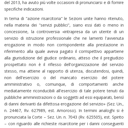
del 2013, ha avuto più volte occasioni di pronunciarsi e di fornire
specifiche indicazioni.
In tema di "azione risarcitoria" le Sezioni unite hanno ritenuto,
nella materia dei "servizi pubblici", siano essi dati o meno in
concessione, la controversia «intrapresa da un utente di un
servizio di istruzione professionale che ne lamenti l'avvenuta
erogazione in modo non corrispondente alla prestazione in
riferimento alla quale aveva pagato il corrispettivo appartiene
alla giurisdizione del giudice ordinario, atteso che il pregiudizio
prospettato non è il riflesso dell'organizzazione del servizio
stesso, ma attiene al rapporto di utenza, discutendosi, quindi,
non dell'esercizio o del mancato esercizio del potere
amministrativo o, comunque, di comportamenti anche
mediatamente riconducibili all'esercizio di tale potere tenuti da
pubbliche amministrazioni o da soggetti ad essi equiparati, bensì
di danni derivanti da difettosa erogazione del servizio» (Sez. Un.,
n. 24467, Rv. 627989, est. Amoroso). In termini analoghi si è
pronunciata la Corte – Sez. Un. n. 7043 (Rv. 625505), est. Spirito
– con riguardo alle richieste risarcitorie per i danni conseguenti