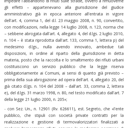
impedire l'abbandono di rifiuti sulle strade, ovvero a rimuoverne
gli effetti – appartenevano alla giurisdizione del giudice
amministrativo già in epoca anteriore all'entrata in vigore
dell'art. 4, comma 1, del d.l. 23 maggio 2008, n. 90, convertito,
con modificazioni, nella legge 14 luglio 2008, n. 123, norma che
– sebbene abrogata dall'art. 4, allegato 4, del d.lgs. 2 luglio 2010,
n. 104 – è stata riprodotta dall'art. 133, comma 1, lettera p) del
medesimo d.lgs., nulla avendo innovato, ambedue tali
disposizioni, in ordine al riparto della giurisdizione in detta
materia, posto che la raccolta e lo smaltimento dei rifiuti urbani
costituiscono un servizio pubblico che la legge riserva
obbligatoriamente ai Comuni, ai sensi di quanto già previsto –
prima della sua abrogazione ad opera dell'art. 4, allegato 20, del
già citato d.lgs. n. 104 del 2008 – dall'art. 33, comma 2, lettera
e), del d.lgs. 31 marzo 1998, n. 80, nel testo modificato dall'art. 7
della legge 21 luglio 2000, n. 205»;
- con Sez. Un., n. 12901 (Rv. 626611), est. Segreto, che «l'ente
pubblico, che stipuli con società private contratti per la
realizzazione e gestione di termovalorizzatori finalizzati a