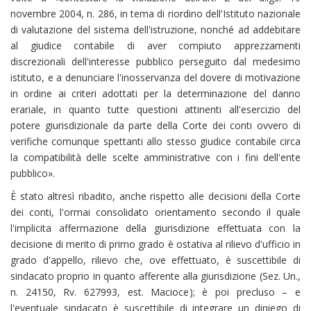
novembre 2004, n. 286, in tema di riordino dell'Istituto nazionale
di valutazione del sistema dell'istruzione, nonché ad addebitare
al giudice contabile di aver compiuto apprezzamenti
discrezionali dell'interesse pubblico perseguito dal medesimo
istituto, e a denunciare l'inosservanza del dovere di motivazione
in ordine ai criteri adottati per la determinazione del danno
erariale, in quanto tutte questioni attinenti all'esercizio del
potere giurisdizionale da parte della Corte dei conti ovvero di
verifiche comunque spettanti allo stesso giudice contabile circa
la compatibilità delle scelte amministrative con i fini dell'ente
pubblico».
È stato altresì ribadito, anche rispetto alle decisioni della Corte
dei conti, l'ormai consolidato orientamento secondo il quale
l'implicita affermazione della giurisdizione effettuata con la
decisione di merito di primo grado è ostativa al rilievo d'ufficio in
grado d'appello, rilievo che, ove effettuato, è suscettibile di
sindacato proprio in quanto afferente alla giurisdizione (Sez. Un.,
n. 24150, Rv. 627993, est. Macioce); è poi precluso – e
l'eventuale sindacato è suscettibile di integrare un diniego di