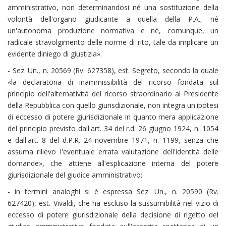
amministrativo, non determinandosi né una sostituzione della
volontà dell'organo giudicante a quella della P.A., né
un'autonoma produzione normativa e né, comunque, un
radicale stravolgimento delle norme di rito, tale da implicare un
evidente diniego di giustizia».
- Sez. Un., n. 20569 (Rv. 627358), est. Segreto, secondo la quale
«la declaratoria di inammissibilità del ricorso fondata sul
principio dell'alternatività del ricorso straordinario al Presidente
della Repubblica con quello giurisdizionale, non integra un'ipotesi
di eccesso di potere giurisdizionale in quanto mera applicazione
del principio previsto dall'art. 34 del r.d. 26 giugno 1924, n. 1054
e dall'art. 8 del d.P.R. 24 novembre 1971, n. 1199, senza che
assuma rilievo l'eventuale errata valutazione dell'identità delle
domande», che attiene all'esplicazione interna del potere
giurisdizionale del giudice amministrativo;
- in termini analoghi si è espressa Sez. Un., n. 20590 (Rv.
627420), est. Vivaldi, che ha escluso la sussumibilità nel vizio di
eccesso di potere giurisdizionale della decisione di rigetto del