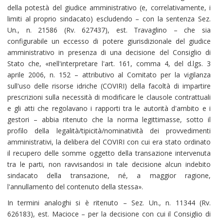
della potestà del giudice amministrativo (e, correlativamente, i
limiti al proprio sindacato) escludendo – con la sentenza Sez.
Un., n. 21586 (Rv. 627437), est. Travaglino – che sia
configurabile un eccesso di potere giurisdizionale del giudice
amministrativo in presenza di una decisione del Consiglio di
Stato che, «nell'interpretare l'art. 161, comma 4, del d.lgs. 3
aprile 2006, n. 152 – attributivo al Comitato per la vigilanza
sull'uso delle risorse idriche (COVIRI) della facoltà di impartire
prescrizioni sulla necessità di modificare le clausole contrattuali
e gli atti che regolavano i rapporti tra le autorità d'ambito e i
gestori – abbia ritenuto che la norma legittimasse, sotto il
profilo della legalità/tipicità/nominatività dei provvedimenti
amministrativi, la delibera del COVIRI con cui era stato ordinato
il recupero delle somme oggetto della transazione intervenuta
tra le parti, non ravvisandosi in tale decisione alcun indebito
sindacato della transazione, né, a maggior ragione,
l'annullamento del contenuto della stessa».
In termini analoghi si è ritenuto – Sez. Un., n. 11344 (Rv.
626183), est. Macioce – per la decisione con cui il Consiglio di