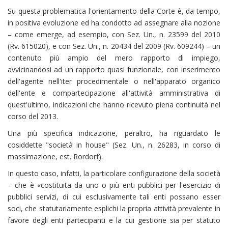
Su questa problematica l'orientamento della Corte è, da tempo,
in positiva evoluzione ed ha condotto ad assegnare alla nozione
– come emerge, ad esempio, con Sez. Un., n. 23599 del 2010
(Rv. 615020), e con Sez. Un., n. 20434 del 2009 (Rv. 609244) – un
contenuto più ampio del mero rapporto di impiego,
avvicinandosi ad un rapporto quasi funzionale, con inserimento
dell'agente nell'iter procedimentale o nell'apparato organico
dell'ente e compartecipazione all'attività amministrativa di
quest'ultimo, indicazioni che hanno ricevuto piena continuità nel
corso del 2013.
Una più specifica indicazione, peraltro, ha riguardato le
cosiddette "società in house" (Sez. Un., n. 26283, in corso di
massimazione, est. Rordorf).
In questo caso, infatti, la particolare configurazione della società
– che è «costituita da uno o più enti pubblici per l'esercizio di
pubblici servizi, di cui esclusivamente tali enti possano esser
soci, che statutariamente esplichi la propria attività prevalente in
favore degli enti partecipanti e la cui gestione sia per statuto