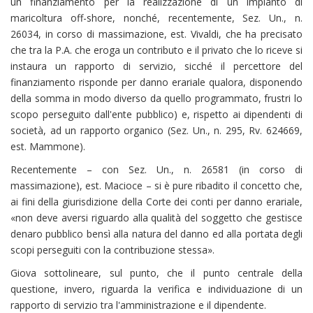
un finanziamento per la realizzazione di un impianto di
maricoltura off-shore, nonché, recentemente, Sez. Un., n.
26034, in corso di massimazione, est. Vivaldi, che ha precisato
che tra la P.A. che eroga un contributo e il privato che lo riceve si
instaura un rapporto di servizio, sicché il percettore del
finanziamento risponde per danno erariale qualora, disponendo
della somma in modo diverso da quello programmato, frustri lo
scopo perseguito dall'ente pubblico) e, rispetto ai dipendenti di
società, ad un rapporto organico (Sez. Un., n. 295, Rv. 624669,
est. Mammone).
Recentemente – con Sez. Un., n. 26581 (in corso di
massimazione), est. Macioce – si è pure ribadito il concetto che,
ai fini della giurisdizione della Corte dei conti per danno erariale,
«non deve aversi riguardo alla qualità del soggetto che gestisce
denaro pubblico bensì alla natura del danno ed alla portata degli
scopi perseguiti con la contribuzione stessa».
Giova sottolineare, sul punto, che il punto centrale della
questione, invero, riguarda la verifica e individuazione di un
rapporto di servizio tra l'amministrazione e il dipendente.