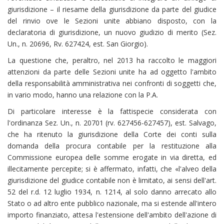
giurisdizione – il riesame della giurisdizione da parte del giudice
del rinvio ove le Sezioni unite abbiano disposto, con la
declaratoria di giurisdizione, un nuovo giudizio di merito (Sez.
Un., n. 20696, Rv. 627424, est. San Giorgio).
La questione che, peraltro, nel 2013 ha raccolto le maggiori
attenzioni da parte delle Sezioni unite ha ad oggetto l'ambito
della responsabilità amministrativa nei confronti di soggetti che,
in vario modo, hanno una relazione con la P.A.
Di particolare interesse è la fattispecie considerata con
l'ordinanza Sez. Un., n. 20701 (rv. 627456-627457), est. Salvago,
che ha ritenuto la giurisdizione della Corte dei conti sulla
domanda della procura contabile per la restituzione alla
Commissione europea delle somme erogate in via diretta, ed
illecitamente percepite; si è affermato, infatti, che «l'alveo della
giurisdizione del giudice contabile non è limitato, ai sensi dell'art.
52 del r.d. 12 luglio 1934, n. 1214, al solo danno arrecato allo
Stato o ad altro ente pubblico nazionale, ma si estende all'intero
importo finanziato, attesa l'estensione dell'ambito dell'azione di