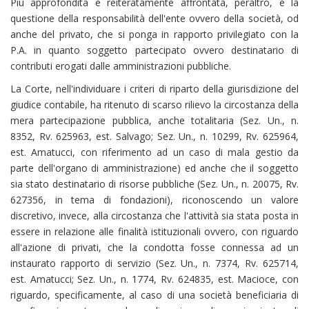
Più approfondita e reiteratamente affrontata, peraltro, è la
questione della responsabilità dell'ente ovvero della società, od
anche del privato, che si ponga in rapporto privilegiato con la
P.A. in quanto soggetto partecipato ovvero destinatario di
contributi erogati dalle amministrazioni pubbliche.
La Corte, nell'individuare i criteri di riparto della giurisdizione del
giudice contabile, ha ritenuto di scarso rilievo la circostanza della
mera partecipazione pubblica, anche totalitaria (Sez. Un., n.
8352, Rv. 625963, est. Salvago; Sez. Un., n. 10299, Rv. 625964,
est. Amatucci, con riferimento ad un caso di mala gestio da
parte dell'organo di amministrazione) ed anche che il soggetto
sia stato destinatario di risorse pubbliche (Sez. Un., n. 20075, Rv.
627356, in tema di fondazioni), riconoscendo un valore
discretivo, invece, alla circostanza che l'attività sia stata posta in
essere in relazione alle finalità istituzionali ovvero, con riguardo
all'azione di privati, che la condotta fosse connessa ad un
instaurato rapporto di servizio (Sez. Un., n. 7374, Rv. 625714,
est. Amatucci; Sez. Un., n. 1774, Rv. 624835, est. Macioce, con
riguardo, specificamente, al caso di una società beneficiaria di