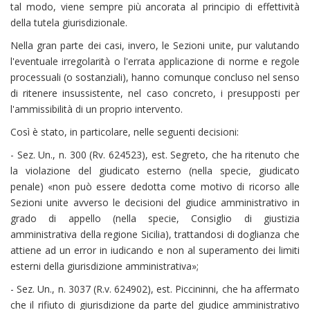
tal modo, viene sempre più ancorata al principio di effettività
della tutela giurisdizionale.
Nella gran parte dei casi, invero, le Sezioni unite, pur valutando
l'eventuale irregolarità o l'errata applicazione di norme e regole
processuali (o sostanziali), hanno comunque concluso nel senso
di ritenere insussistente, nel caso concreto, i presupposti per
l'ammissibilità di un proprio intervento.
Così è stato, in particolare, nelle seguenti decisioni:
- Sez. Un., n. 300 (Rv. 624523), est. Segreto, che ha ritenuto che
la violazione del giudicato esterno (nella specie, giudicato
penale) «non può essere dedotta come motivo di ricorso alle
Sezioni unite avverso le decisioni del giudice amministrativo in
grado di appello (nella specie, Consiglio di giustizia
amministrativa della regione Sicilia), trattandosi di doglianza che
attiene ad un error in iudicando e non al superamento dei limiti
esterni della giurisdizione amministrativa»;
- Sez. Un., n. 3037 (R.v. 624902), est. Piccininni, che ha affermato
che il rifiuto di giurisdizione da parte del giudice amministrativo