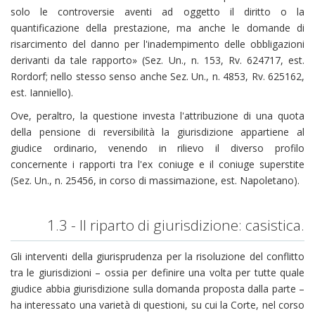
solo le controversie aventi ad oggetto il diritto o la
quantificazione della prestazione, ma anche le domande di
risarcimento del danno per l'inadempimento delle obbligazioni
derivanti da tale rapporto» (Sez. Un., n. 153, Rv. 624717, est.
Rordorf; nello stesso senso anche Sez. Un., n. 4853, Rv. 625162,
est. Ianniello).
Ove, peraltro, la questione investa l'attribuzione di una quota
della pensione di reversibilità la giurisdizione appartiene al
giudice ordinario, venendo in rilievo il diverso profilo
concernente i rapporti tra l'ex coniuge e il coniuge superstite
(Sez. Un., n. 25456, in corso di massimazione, est. Napoletano).
1.3 - Il riparto di giurisdizione: casistica.
Gli interventi della giurisprudenza per la risoluzione del conflitto
tra le giurisdizioni – ossia per definire una volta per tutte quale
giudice abbia giurisdizione sulla domanda proposta dalla parte –
ha interessato una varietà di questioni, su cui la Corte, nel corso