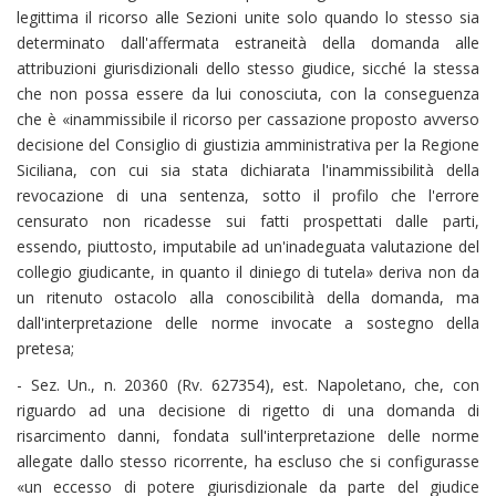
legittima il ricorso alle Sezioni unite solo quando lo stesso sia
determinato dall'affermata estraneità della domanda alle
attribuzioni giurisdizionali dello stesso giudice, sicché la stessa
che non possa essere da lui conosciuta, con la conseguenza
che è «inammissibile il ricorso per cassazione proposto avverso
decisione del Consiglio di giustizia amministrativa per la Regione
Siciliana, con cui sia stata dichiarata l'inammissibilità della
revocazione di una sentenza, sotto il profilo che l'errore
censurato non ricadesse sui fatti prospettati dalle parti,
essendo, piuttosto, imputabile ad un'inadeguata valutazione del
collegio giudicante, in quanto il diniego di tutela» deriva non da
un ritenuto ostacolo alla conoscibilità della domanda, ma
dall'interpretazione delle norme invocate a sostegno della
pretesa;
- Sez. Un., n. 20360 (Rv. 627354), est. Napoletano, che, con
riguardo ad una decisione di rigetto di una domanda di
risarcimento danni, fondata sull'interpretazione delle norme
allegate dallo stesso ricorrente, ha escluso che si configurasse
«un eccesso di potere giurisdizionale da parte del giudice