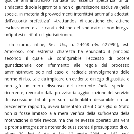
giudice amministrativo fondata sull'asserita spettanza di un
sindacato di sola legittimità e non di giurisdizione esclusiva (nella
specie, in materia di provvedimenti interdittivi antimafia adottati
dall'autorità prefettizia), «trattandosi di questione che attiene
esclusivamente alle caratteristiche del sindacato e non integra
un'ipotesi di rifiuto di giurisdizione»;
- da ultimo, infine, Sez. Un., n. 24468 (Rv. 627990), est.
Amoroso, con estrema chiarezza ha enunciato il principio
secondo il quale «è configurabile l'eccesso di potere
giurisdizionale con riferimento alle regole del processo
amministrativo solo nel caso di radicale stravolgimento delle
norme di rito, tale da implicare un evidente diniego di giustizia e
non già un mero dissenso del ricorrente (nella specie il
ricorrente, revocato dalla provvisoria aggiudicazione del servizio
di riscossione tributi per sua inaffidabilità desumibile da un
precedente rapporto, aveva lamentato che il Consiglio di Stato
non si fosse limitato alla mera verifica della sufficienza della
motivazione di tale revoca, ma che ne avesse operato una vera
e propria integrazione ritenendo sussistente il presupposto di cui
all'art. 38, lett. f, del d. lgs. 12 aprile 2006, n. 163, così