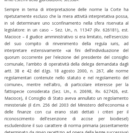
Sempre in tema di interpretazione delle norme la Corte ha
ripetutamente escluso che la mera attività interpretativa possa,
in sé determinare uno sconfinamento nella sfera riservata al
legislatore: in un caso – Sez. Un., n. 11347 (Rv. 626181), est.
Macioce – il giudice amministrativo si era limitato, nell'esercizio
del suo compito di rinvenimento della regula iuris, ad
interpretare estensivamente «ai fini dell'individuazione del
quorum occorrente per l'elezione del presidente del consiglio
comunale, l'ambito di operatività della delega demandata dagli
artt. 38 e 42 del d.lgs. 18 agosto 2000, n. 267, alle norme
regolamentari contenute nello statuto e nel regolamento del
comune», mentre nell'altro, di particolare interesse per la
fattispecie considerata (Sez. Un., n. 20698, Rv. 627426, est.
Macioce), il Consiglio di Stato aveva annullato un regolamento
ministeriale (il d.m. 256 del 2003 del Ministero dell'economia e
delle finanze con cui erano stati dettati i criteri per il
riconoscimento dell'esenzione di accise per biodiesel)
escludendone il suo carattere di norma primaria (asseritamente
determinato da rinvio recettizio ad opera della legge successiva)