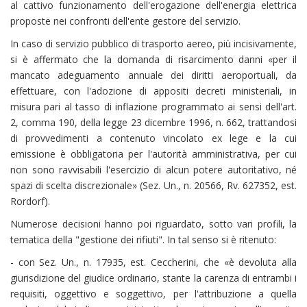
al cattivo funzionamento dell'erogazione dell'energia elettrica
proposte nei confronti dell'ente gestore del servizio.
In caso di servizio pubblico di trasporto aereo, più incisivamente,
si è affermato che la domanda di risarcimento danni «per il
mancato adeguamento annuale dei diritti aeroportuali, da
effettuare, con l'adozione di appositi decreti ministeriali, in
misura pari al tasso di inflazione programmato ai sensi dell'art.
2, comma 190, della legge 23 dicembre 1996, n. 662, trattandosi
di provvedimenti a contenuto vincolato ex lege e la cui
emissione è obbligatoria per l'autorità amministrativa, per cui
non sono ravvisabili l'esercizio di alcun potere autoritativo, né
spazi di scelta discrezionale» (Sez. Un., n. 20566, Rv. 627352, est.
Rordorf).
Numerose decisioni hanno poi riguardato, sotto vari profili, la
tematica della "gestione dei rifiuti". In tal senso si è ritenuto:
- con Sez. Un., n. 17935, est. Ceccherini, che «è devoluta alla
giurisdizione del giudice ordinario, stante la carenza di entrambi i
requisiti, oggettivo e soggettivo, per l'attribuzione a quella