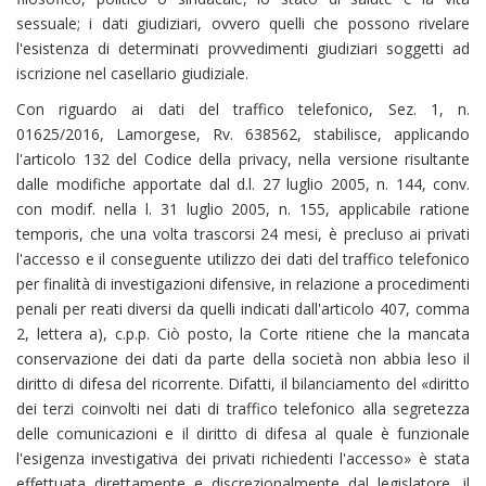
sessuale; i dati giudiziari, ovvero quelli che possono rivelare
l'esistenza di determinati provvedimenti giudiziari soggetti ad
iscrizione nel casellario giudiziale.
Con riguardo ai dati del traffico telefonico, Sez. 1, n.
01625/2016, Lamorgese, Rv. 638562, stabilisce, applicando
l'articolo 132 del Codice della privacy, nella versione risultante
dalle modifiche apportate dal d.l. 27 luglio 2005, n. 144, conv.
con modif. nella l. 31 luglio 2005, n. 155, applicabile ratione
temporis, che una volta trascorsi 24 mesi, è precluso ai privati
l'accesso e il conseguente utilizzo dei dati del traffico telefonico
per finalità di investigazioni difensive, in relazione a procedimenti
penali per reati diversi da quelli indicati dall'articolo 407, comma
2, lettera a), c.p.p. Ciò posto, la Corte ritiene che la mancata
conservazione dei dati da parte della società non abbia leso il
diritto di difesa del ricorrente. Difatti, il bilanciamento del «diritto
dei terzi coinvolti nei dati di traffico telefonico alla segretezza
delle comunicazioni e il diritto di difesa al quale è funzionale
l'esigenza investigativa dei privati richiedenti l'accesso» è stata
effettuata direttamente e discrezionalmente dal legislatore, il