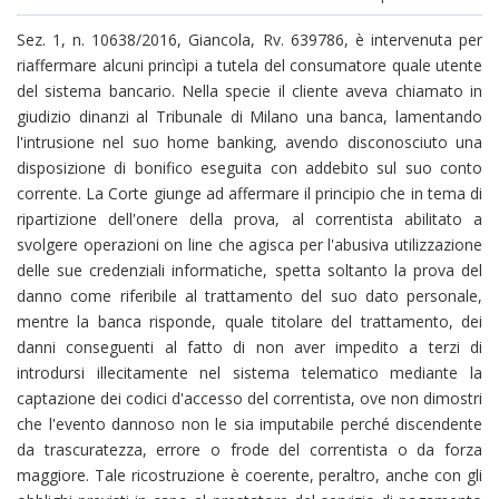
Sez. 1, n. 10638/2016, Giancola, Rv. 639786, è intervenuta per
riaffermare alcuni princìpi a tutela del consumatore quale utente
del sistema bancario. Nella specie il cliente aveva chiamato in
giudizio dinanzi al Tribunale di Milano una banca, lamentando
l'intrusione nel suo home banking, avendo disconosciuto una
disposizione di bonifico eseguita con addebito sul suo conto
corrente. La Corte giunge ad affermare il principio che in tema di
ripartizione dell'onere della prova, al correntista abilitato a
svolgere operazioni on line che agisca per l'abusiva utilizzazione
delle sue credenziali informatiche, spetta soltanto la prova del
danno come riferibile al trattamento del suo dato personale,
mentre la banca risponde, quale titolare del trattamento, dei
danni conseguenti al fatto di non aver impedito a terzi di
introdursi illecitamente nel sistema telematico mediante la
captazione dei codici d'accesso del correntista, ove non dimostri
che l'evento dannoso non le sia imputabile perché discendente
da trascuratezza, errore o frode del correntista o da forza
maggiore. Tale ricostruzione è coerente, peraltro, anche con gli