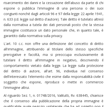
risarcimento dei danni e la cessazione dell'abuso da parte di chi
espone o pubblica l'immagine di una persona o dei suoi
congiunti nonché dagli articoli 96 e 97 della legge 22 aprile 1941,
n. 633 (cd. legge sul diritto d'autore). Tale diritto è tutelato altresì
dalla normativa a tutela dei dati personali posto che la stessa
immagine costituisce un dato personale che, in quanto tale, è
garantito dalla normativa sulla privacy.
L'art. 10 c.c. non offre una definizione del concetto di diritto
all'immagine, attribuendo al titolare dello stesso specifiche
prerogative e facoltà, ma si preoccupa esclusivamente di
tutelare il diritto all'immagine in negativo, descrivendo il
comportamento vietato dalla legge. La legge sulla protezione
del diritto di autore, all'art. 96, individua nel consenso
dell'interessato l'elemento che esime dalla responsabilità civile il
soggetto che espone, riproduce o mette in commercio
l'immagine altrui.
Al riguardo Sez. 1, n. 01748/2016, Valitutti, Rv. 638445, chiarisce
che il consenso alla pubblicazione della propria immagine è
qualificabile quale negozio unilaterale che ha ad oggetto non il