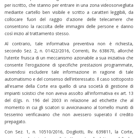
per iscritto, che stanno per entrare in una zona videosorvegliata
mediante cartello ben visibile e scritto a caratteri leggibili, da
collocare fuori del raggio d'azione delle telecamere che
consentono la raccolta delle immagini delle persone e danno
così inizio al trattamento stesso.
Al contrario, tale informativa preventiva non è richiesta,
secondo Sez. 2, n. 01422/2016, Correnti, Rv. 638670, allorché
l'utente fruisca di un meccanismo azionabile a sua iniziativa che
consente l'erogazione di specifiche prestazioni programmate,
dovendosi escludere tale informazione in ragione di tale
automatismo e del consenso dell'interessato. Il caso sottoposto
all'esame della Corte era quello di una società di gestione di
impianti sciistici che non aveva assolto all'informativa ex art. 13
del d.lgs. n. 196 del 2003 in relazione ad etichette che al
momento in cui gli sciatori si avvicinavano al tornello muniti di
tesserino verificavano che non avessero superato il credito
prepagato.
Con Sez. 1, n. 10510/2016, Dogliotti, Rv. 639811, la Corte,