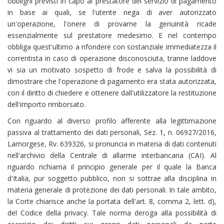
obblighi previsti in capo al prestatore del servizio di pagamento
in base ai quali, se l'utente nega di aver autorizzato
un'operazione, l'onere di provarne la genuinità ricade
essenzialmente sul prestatore medesimo. E nel contempo
obbliga quest'ultimo a rifondere con sostanziale immediatezza il
correntista in caso di operazione disconosciuta, tranne laddove
vi sia un motivato sospetto di frode e salva la possibilità di
dimostrare che l'operazione di pagamento era stata autorizzata,
con il diritto di chiedere e ottenere dall'utilizzatore la restituzione
dell'importo rimborsato.
Con riguardo al diverso profilo afferente alla legittimazione
passiva al trattamento dei dati personali, Sez. 1, n. 06927/2016,
Lamorgese, Rv. 639326, si pronuncia in materia di dati contenuti
nell'archivio della Centrale di allarme interbancaria (CAI). Al
riguardo richiama il principio generale per il quale la Banca
d'Italia, pur soggetto pubblico, non si sottrae alla disciplina in
materia generale di protezione dei dati personali. In tale ambito,
la Corte chiarisce anche la portata dell'art. 8, comma 2, lett. d),
del Codice della privacy. Tale norma deroga alla possibilità di