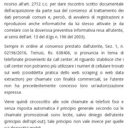
ricorso all'art. 2712 c.c. per dare riscontro scritto documentale
dell'acquisizione da parte sua del consenso al trattamento dei
dati personali comuni e, perciò, di avvalersi di registrazioni e
riproduzioni anche informatiche da lui stesso attivate (e da
correlare con la doverosa preventiva informativa resa all'utente,
ai sensi dell'art. 13 del d.lgs n. 196 del 2003).
Sempre in ordine al consenso prestato dall'utente, Sez. 1, n.
02196/2016, Terrusi, Rv. 638406, si pronuncia in tema di
telefonate provenienti da call center. Al riguardo stabilisce che i
call center non potranno più utilizzare i numeri di cellulare trovati
sul web (cosiddetta pratica dello web scraping o web data
extraction) per chiamate con finalità commerciali, se l'utente
non ha precedentemente concesso loro un'autorizzazione
espressa.
Viene quindi circoscritto alle sole chiamate ai telefoni fissi e
senza risposta automatica il principio generale secondo cui le
chiamate promozionali sono lecite, salvo diniego dell'utente
(principio dell'opt-out); tale principio non vale invece per quelle
sui dispositivi mobili.