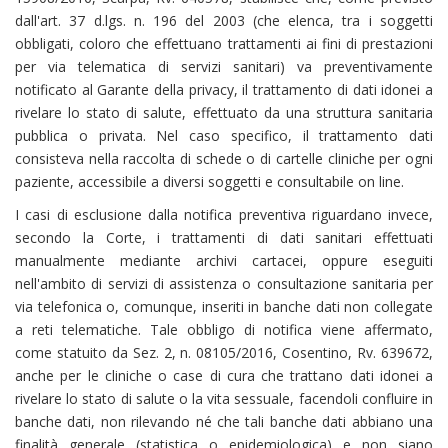
dall'art. 37 d.lgs. n. 196 del 2003 (che elenca, tra i soggetti
obbligati, coloro che effettuano trattamenti ai fini di prestazioni
per via telematica di servizi sanitari) va preventivamente
notificato al Garante della privacy, il trattamento di dati idonei a
rivelare lo stato di salute, effettuato da una struttura sanitaria
pubblica o privata. Nel caso specifico, il trattamento dati
consisteva nella raccolta di schede o di cartelle cliniche per ogni
paziente, accessibile a diversi soggetti e consultabile on line.
I casi di esclusione dalla notifica preventiva riguardano invece,
secondo la Corte, i trattamenti di dati sanitari effettuati
manualmente mediante archivi cartacei, oppure eseguiti
nell'ambito di servizi di assistenza o consultazione sanitaria per
via telefonica o, comunque, inseriti in banche dati non collegate
a reti telematiche. Tale obbligo di notifica viene affermato,
come statuito da Sez. 2, n. 08105/2016, Cosentino, Rv. 639672,
anche per le cliniche o case di cura che trattano dati idonei a
rivelare lo stato di salute o la vita sessuale, facendoli confluire in
banche dati, non rilevando né che tali banche dati abbiano una
finalità generale (statistica o epidemiologica) e non siano