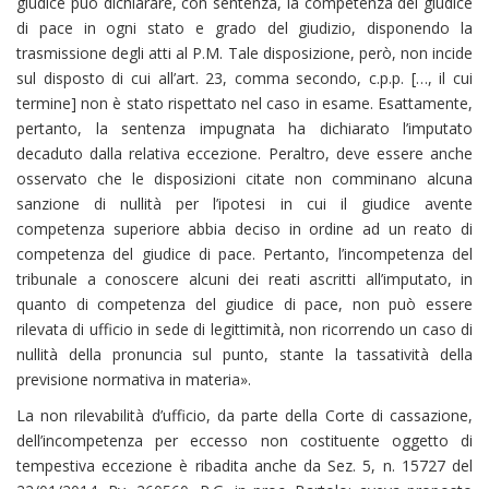
giudice può dichiarare, con sentenza, la competenza del giudice
di pace in ogni stato e grado del giudizio, disponendo la
trasmissione degli atti al P.M. Tale disposizione, però, non incide
sul disposto di cui all’art. 23, comma secondo, c.p.p. […, il cui
termine] non è stato rispettato nel caso in esame. Esattamente,
pertanto, la sentenza impugnata ha dichiarato l’imputato
decaduto dalla relativa eccezione. Peraltro, deve essere anche
osservato che le disposizioni citate non comminano alcuna
sanzione di nullità per l’ipotesi in cui il giudice avente
competenza superiore abbia deciso in ordine ad un reato di
competenza del giudice di pace. Pertanto, l’incompetenza del
tribunale a conoscere alcuni dei reati ascritti all’imputato, in
quanto di competenza del giudice di pace, non può essere
rilevata di ufficio in sede di legittimità, non ricorrendo un caso di
nullità della pronuncia sul punto, stante la tassatività della
previsione normativa in materia».
La non rilevabilità d’ufficio, da parte della Corte di cassazione,
dell’incompetenza per eccesso non costituente oggetto di
tempestiva eccezione è ribadita anche da Sez. 5, n. 15727 del