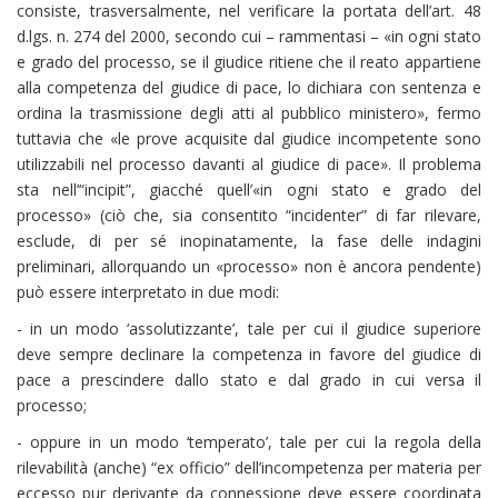
consiste, trasversalmente, nel verificare la portata dell’art. 48
d.lgs. n. 274 del 2000, secondo cui – rammentasi – «in ogni stato
e grado del processo, se il giudice ritiene che il reato appartiene
alla competenza del giudice di pace, lo dichiara con sentenza e
ordina la trasmissione degli atti al pubblico ministero», fermo
tuttavia che «le prove acquisite dal giudice incompetente sono
utilizzabili nel processo davanti al giudice di pace». Il problema
sta nell’“incipit”, giacché quell’«in ogni stato e grado del
processo» (ciò che, sia consentito “incidenter” di far rilevare,
esclude, di per sé inopinatamente, la fase delle indagini
preliminari, allorquando un «processo» non è ancora pendente)
può essere interpretato in due modi:
- in un modo ‘assolutizzante’, tale per cui il giudice superiore
deve sempre declinare la competenza in favore del giudice di
pace a prescindere dallo stato e dal grado in cui versa il
processo;
- oppure in un modo ‘temperato’, tale per cui la regola della
rilevabilità (anche) “ex officio” dell’incompetenza per materia per
eccesso pur derivante da connessione deve essere coordinata