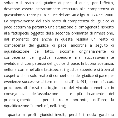
soltanto il reato del giudice di pace, il quale, per l’effetto,
dovrebbe essere astrattamente restituito alla competenza di
quest’ultimo, tanto più alla luce dell’art. 48 d.lgs. n. 274 del 2000.
La sopravvivenza del solo reato di competenza del giudice di
pace determina pertanto una situazione di omogeneità rispetto
alla fattispecie oggetto della seconda ordinanza di rimessione,
dal momento che anche in questa residua un reato di
competenza del giudice di pace, ancorché a seguito di
riqualificazione del fatto, siccome originariamente di
competenza del giudice superiore ma successivamente
rivelatosi di competenza del giudice di pace. In buona sostanza,
nell’una come nell’altra fattispecie, il giudice superiore si trova al
cospetto di un solo reato di competenza del giudice di pace per
evenienze successive al termine di cui all’art. 491, comma 1, cod.
proc. pen. (il forzato scioglimento del vincolo connettivo in
conseguenza dell’assoluzione – e più latamente del
proscioglimento – per il reato portante, nell’una; la
riqualificazione “in melius”, nell’altra);
- quanto ai profili giuridici involti, perché il nodo gordiano