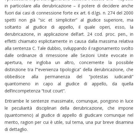
in particolare alla derubricazione – il potere di decidere anche
fuori dai casi di connessione forte ex art. 6 d.lgs. n. 274 del 2000
spetti non già “sic et simpliciter” al giudice superiore, ma
soltanto al giudice di appello, il quale operi, esso, la
derubricazione, in applicazione dell’art. 24 cod. proc. pen., in
effetti chiamato esplicitamente in causa dalla massima relativa
alla sentenza C. Tale dubbio, sviluppando il ragionamento svolto
dalle ordinanze di rimessione alle Sezioni Unite evocate in
apertura, ne ingloba un altro, concernente la possibile
distinzione tra l’“evenienza tipologica” della derubricazione, che
obbedisce alla permanenza del “potestas iudicandi”
quantomeno in capo al giudice di appello, da quella
dell’incompetenza “tout court”.
Entrambe le sentenze massimate, comunque, pongono in luce
le peculiarità disciplinari della derubricazione, che impone
(quantomeno) al giudice di appello di giudicare comunque nel
merito, ragion per cui è utile, sul tema, una pur breve disamina
di dettaglio.