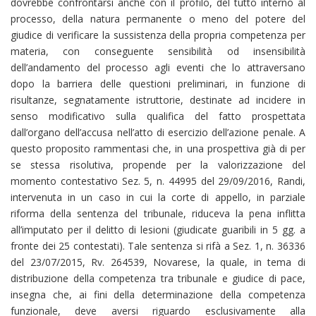
dovrebbe confrontarsi anche con il profilo, del tutto interno al
processo, della natura permanente o meno del potere del
giudice di verificare la sussistenza della propria competenza per
materia, con conseguente sensibilità od insensibilità
dell’andamento del processo agli eventi che lo attraversano
dopo la barriera delle questioni preliminari, in funzione di
risultanze, segnatamente istruttorie, destinate ad incidere in
senso modificativo sulla qualifica del fatto prospettata
dall’organo dell’accusa nell’atto di esercizio dell’azione penale. A
questo proposito rammentasi che, in una prospettiva già di per
se stessa risolutiva, propende per la valorizzazione del
momento contestativo Sez. 5, n. 44995 del 29/09/2016, Randi,
intervenuta in un caso in cui la corte di appello, in parziale
riforma della sentenza del tribunale, riduceva la pena inflitta
all’imputato per il delitto di lesioni (giudicate guaribili in 5 gg. a
fronte dei 25 contestati). Tale sentenza si rifà a Sez. 1, n. 36336
del 23/07/2015, Rv. 264539, Novarese, la quale, in tema di
distribuzione della competenza tra tribunale e giudice di pace,
insegna che, ai fini della determinazione della competenza
funzionale, deve aversi riguardo esclusivamente alla