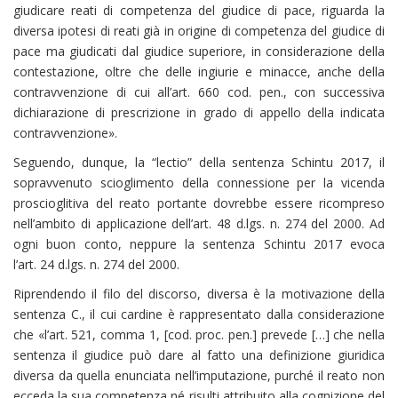
giudicare reati di competenza del giudice di pace, riguarda la
diversa ipotesi di reati già in origine di competenza del giudice di
pace ma giudicati dal giudice superiore, in considerazione della
contestazione, oltre che delle ingiurie e minacce, anche della
contravvenzione di cui all’art. 660 cod. pen., con successiva
dichiarazione di prescrizione in grado di appello della indicata
contravvenzione».
Seguendo, dunque, la “lectio” della sentenza Schintu 2017, il
sopravvenuto scioglimento della connessione per la vicenda
proscioglitiva del reato portante dovrebbe essere ricompreso
nell’ambito di applicazione dell’art. 48 d.lgs. n. 274 del 2000. Ad
ogni buon conto, neppure la sentenza Schintu 2017 evoca
l’art. 24 d.lgs. n. 274 del 2000.
Riprendendo il filo del discorso, diversa è la motivazione della
sentenza C., il cui cardine è rappresentato dalla considerazione
che «l’art. 521, comma 1, [cod. proc. pen.] prevede […] che nella
sentenza il giudice può dare al fatto una definizione giuridica
diversa da quella enunciata nell’imputazione, purché il reato non
ecceda la sua competenza né risulti attribuito alla cognizione del