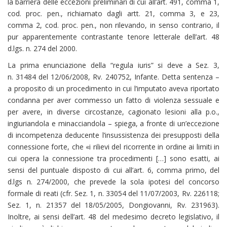
la barriera delle eccezioni preliminari di cui all’art. 491, comma 1,
cod. proc. pen., richiamato dagli artt. 21, comma 3, e 23,
comma 2, cod. proc. pen., non rilevando, in senso contrario, il
pur apparentemente contrastante tenore letterale dell’art. 48
d.lgs. n. 274 del 2000.
La prima enunciazione della “regula iuris” si deve a Sez. 3,
n. 31484 del 12/06/2008, Rv. 240752, Infante. Detta sentenza –
a proposito di un procedimento in cui l’imputato aveva riportato
condanna per aver commesso un fatto di violenza sessuale e
per avere, in diverse circostanze, cagionato lesioni alla p.o.,
ingiuriandola e minacciandola – spiega, a fronte di un’eccezione
di incompetenza deducente l’insussistenza dei presupposti della
connessione forte, che «i rilievi del ricorrente in ordine ai limiti in
cui opera la connessione tra procedimenti […] sono esatti, ai
sensi del puntuale disposto di cui all’art. 6, comma primo, del
d.lgs n. 274/2000, che prevede la sola ipotesi del concorso
formale di reati (cfr. Sez. 1, n. 33054 del 11/07/2003, Rv. 226118;
Sez. 1, n. 21357 del 18/05/2005, Dongiovanni, Rv. 231963).
Inoltre, ai sensi dell’art. 48 del medesimo decreto legislativo, il