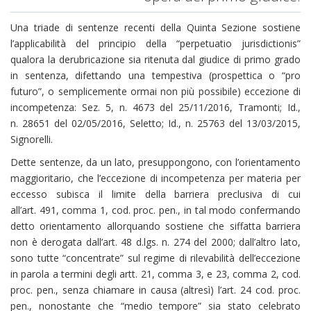
Una triade di sentenze recenti della Quinta Sezione sostiene
l’applicabilità del principio della “perpetuatio jurisdictionis”
qualora la derubricazione sia ritenuta dal giudice di primo grado
in sentenza, difettando una tempestiva (prospettica o “pro
futuro”, o semplicemente ormai non più possibile) eccezione di
incompetenza: Sez. 5, n. 4673 del 25/11/2016, Tramonti; Id.,
n. 28651 del 02/05/2016, Seletto; Id., n. 25763 del 13/03/2015,
Signorelli.
Dette sentenze, da un lato, presuppongono, con l’orientamento
maggioritario, che l’eccezione di incompetenza per materia per
eccesso subisca il limite della barriera preclusiva di cui
all’art. 491, comma 1, cod. proc. pen., in tal modo confermando
detto orientamento allorquando sostiene che siffatta barriera
non è derogata dall’art. 48 d.lgs. n. 274 del 2000; dall’altro lato,
sono tutte “concentrate” sul regime di rilevabilità dell’eccezione
in parola a termini degli artt. 21, comma 3, e 23, comma 2, cod.
proc. pen., senza chiamare in causa (altresì) l’art. 24 cod. proc.
pen., nonostante che “medio tempore” sia stato celebrato