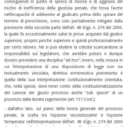
conseguenze in punto di spreco di risorse e di aggravio del
rischio di inefficienza della giustizia penale, che trova l’acme
nell’incapacità di addivenire al giudicato prima dello spirare del
termine di prescrizione, sono solo parzialmente mitigate dalla
previsione della seconda parte dell’art. 48 d.lgs. n. 274 del 2000,
la quale fa eccezionalmente salve le prove acquisite dal giudice
superiore, proprio perché superiore e quindi professionalmente
per certo idoneo. Né si può eludere la criticità scaricandone la
responsabilità sul legislatore, che avrebbe potuto e dunque
dovuto prevedere una disciplina “ad hoc”: invero, nella misura in
cui l’interpretazione di una disposizione di legge non sia
testualmente vincolata, direttiva ermeneutica preminente è
quella della sua interpretazione costituzionalmente orientata,
che, nella specie, deve tener conto della costituzionalizzazione
del canone del giusto processo anche “sub specie” di un
processo dalla durata ragionevole (art. 111 Cost.);
- dall’altro lato, sul piano della teoria generale del processo
penale, la scelta tra l’opzione ‘assolutizzante’ e l’opzione
‘temperata’ nell’interpretazione dell’art. 48 d.lgs. n. 274 del 2000