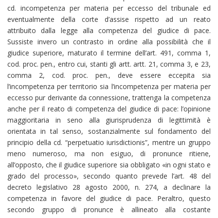
cd. incompetenza per materia per eccesso del tribunale ed
eventualmente della corte d’assise rispetto ad un reato
attribuito dalla legge alla competenza del giudice di pace.
Sussiste invero un contrasto in ordine alla possibilità che il
giudice superiore, maturato il termine dell’art. 491, comma 1,
cod. proc. pen., entro cui, stanti gli artt. artt. 21, comma 3, e 23,
comma 2, cod. proc. pen., deve essere eccepita sia
l’incompetenza per territorio sia l’incompetenza per materia per
eccesso pur derivante da connessione, trattenga la competenza
anche per il reato di competenza del giudice di pace: l’opinione
maggioritaria in seno alla giurisprudenza di legittimità è
orientata in tal senso, sostanzialmente sul fondamento del
principio della cd. “perpetuatio iurisdictionis”, mentre un gruppo
meno numeroso, ma non esiguo, di pronunce ritiene,
all’opposto, che il giudice superiore sia obbligato «in ogni stato e
grado del processo», secondo quanto prevede l’art. 48 del
decreto legislativo 28 agosto 2000, n. 274, a declinare la
competenza in favore del giudice di pace. Peraltro, questo
secondo gruppo di pronunce è allineato alla costante