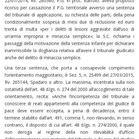
22/01/2014, Rv. 260560, P.G. in proc. Bartolo: aveva proposto
ricorso per cassazione il P.G. territoriale avverso una sentenza
del tribunale di applicazione, su richiesta delle parti, della pena
condizionalmente sospesa di mesi due di reclusione ed euro
trenta di multa «per i delitti di lesioni aggravate dall’uso di
un’arma impropria e minaccia semplice»; la S.C. richiama i
passaggi della motivazione della sentenza Infante per dichiarare
inammissibile la doglianza relativa all’avere il tribunale giudicato
anche del delitto di minaccia semplice.
Una terza sentenza, che porta a consapevole compimento
l’orientamento maggioritario, è Sez. 5, n. 25499 del 27/03/2015,
Rv. 265144, Spadaro e altro. La massima, incentrata sulla non
ostatività dell’art. 48 d.lgs. n. 274 del 2000 all’accoglimento di tale
orientamento, recita: «Anche l’incompetenza del tribunale a
conoscere di reati appartenenti alla competenza del giudice di
pace deve essere eccepita, a pena di decadenza, entro il
termine stabilito dall’art. 491, comma 1, non rilevando, in senso
contrario, il disposto di cui all’art. 48 d.lgs. n. 274/2000, il quale
non deroga al regime della non rilevabilità d’ufficio