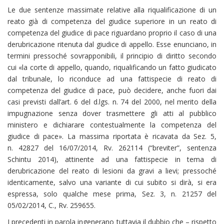
Le due sentenze massimate relative alla riqualificazione di un
reato già di competenza del giudice superiore in un reato di
competenza del giudice di pace riguardano proprio il caso di una
derubricazione ritenuta dal giudice di appello. Esse enunciano, in
termini pressoché sovrapponibili, il principio di diritto secondo
cui «la corte di appello, quando, riqualificando un fatto giudicato
dal tribunale, lo riconduce ad una fattispecie di reato di
competenza del giudice di pace, può decidere, anche fuori dai
casi previsti dall’art. 6 del d.lgs. n. 74 del 2000, nel merito della
impugnazione senza dover trasmettere gli atti al pubblico
ministero e dichiarare contestualmente la competenza del
giudice di pace». La massima riportata è ricavata da Sez. 5,
n. 42827 del 16/07/2014, Rv. 262114 (“breviter”, sentenza
Schintu 2014), attinente ad una fattispecie in tema di
derubricazione del reato di lesioni da gravi a lievi; pressoché
identicamente, salvo una variante di cui subito si dirà, si era
espressa, solo qualche mese prima, Sez. 3, n. 21257 del
05/02/2014, C., Rv. 259655.
I precedenti in parola ingenerano tuttavia il dubbio che – rispetto