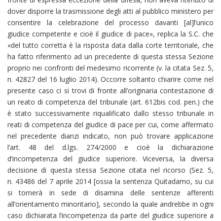
dover disporre la trasmissione degli atti al pubblico ministero per
consentire la celebrazione del processo davanti [al]l’unico
giudice competente e cioè il giudice di pace», replica la S.C. che
«del tutto corretta è la risposta data dalla corte territoriale, che
ha fatto riferimento ad un precedente di questa stessa Sezione
proprio nei confronti del medesimo ricorrente (v. la citata Sez. 5,
n. 42827 del 16 luglio 2014). Occorre soltanto chiarire come nel
presente caso ci si trovi di fronte all’originaria contestazione di
un reato di competenza del tribunale (art. 612bis cod. pen.) che
è stato successivamente riqualificato dallo stesso tribunale in
reati di competenza del giudice di pace per cui, come affermato
nel precedente dianzi indicato, non può trovare applicazione
l’art. 48 del d.lgs. 274/2000 e cioè la dichiarazione
d’incompetenza del giudice superiore. Viceversa, la diversa
decisione di questa stessa Sezione citata nel ricorso (Sez. 5,
n. 43486 del 7 aprile 2014 [ossia la sentenza Quitadamo, su cui
si tornerà in sede di disamina delle sentenze afferenti
all’orientamento minoritario], secondo la quale andrebbe in ogni
caso dichiarata l’incompetenza da parte del giudice superiore a