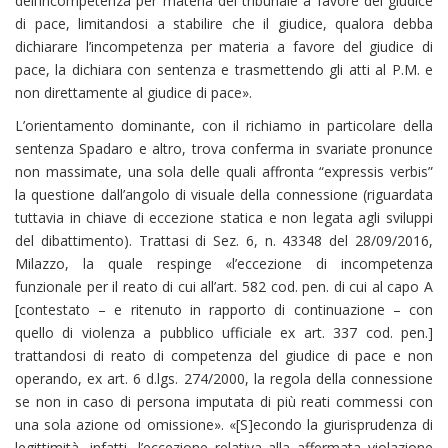
dell’incompetenza per materia del tribunale a favore del giudice
di pace, limitandosi a stabilire che il giudice, qualora debba
dichiarare l’incompetenza per materia a favore del giudice di
pace, la dichiara con sentenza e trasmettendo gli atti al P.M. e
non direttamente al giudice di pace».
L’orientamento dominante, con il richiamo in particolare della
sentenza Spadaro e altro, trova conferma in svariate pronunce
non massimate, una sola delle quali affronta “expressis verbis”
la questione dall’angolo di visuale della connessione (riguardata
tuttavia in chiave di eccezione statica e non legata agli sviluppi
del dibattimento). Trattasi di Sez. 6, n. 43348 del 28/09/2016,
Milazzo, la quale respinge «l’eccezione di incompetenza
funzionale per il reato di cui all’art. 582 cod. pen. di cui al capo A
[contestato – e ritenuto in rapporto di continuazione – con
quello di violenza a pubblico ufficiale ex art. 337 cod. pen.]
trattandosi di reato di competenza del giudice di pace e non
operando, ex art. 6 d.lgs. 274/2000, la regola della connessione
se non in caso di persona imputata di più reati commessi con
una sola azione od omissione». «[S]econdo la giurisprudenza di
legittimità, infatti, l’eccezione relativa alla affermata violazione