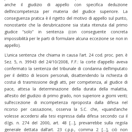
anche il giudizio di appello con specifica deduzione
dell’incompetenza per materia del giudice superiore. La
conseguenza pratica è il rigetto del motivo di appello sul punto,
nonostante che la derubricazione sia stata ritenuta dal primo
giudice “solo” in sentenza (con conseguente concreta
impossibilità per le parti di formulare alcuna eccezione se non in
appello).
L’unica sentenza che chiama in causa l’art. 24 cod. proc. pen. è
Sez. 5, n. 39943 del 24/10/2008, F.F.: la corte d’appello aveva
confermato la sentenza del tribunale di condanna dell’imputato
per il delitto di lesioni personali, disattendendo la richiesta di
costui di trasmissione degli atti, per competenza, al giudice di
pace, attesa la determinazione della durata della malattia,
all’esito del giudizio di primo grado, non superiore a giorni venti;
sull’eccezione di incompetenza riproposta dalla difesa nel
ricorso per cassazione, osserva la S.C. che, «quand’anche
volesse accedersi alla tesi espressa dalla difesa secondo cui il
d.lgs. n. 274 del 2000, art. 48 […], prevarrebbe sulla regola
generale dettata dall’art. 23 c.p.p., comma 2 […], ciò non