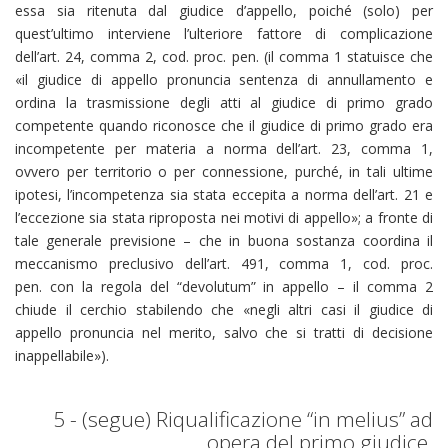
essa sia ritenuta dal giudice d’appello, poiché (solo) per
quest’ultimo interviene l’ulteriore fattore di complicazione
dell’art. 24, comma 2, cod. proc. pen. (il comma 1 statuisce che
«il giudice di appello pronuncia sentenza di annullamento e
ordina la trasmissione degli atti al giudice di primo grado
competente quando riconosce che il giudice di primo grado era
incompetente per materia a norma dell’art. 23, comma 1,
ovvero per territorio o per connessione, purché, in tali ultime
ipotesi, l’incompetenza sia stata eccepita a norma dell’art. 21 e
l’eccezione sia stata riproposta nei motivi di appello»; a fronte di
tale generale previsione – che in buona sostanza coordina il
meccanismo preclusivo dell’art. 491, comma 1, cod. proc.
pen. con la regola del “devolutum” in appello – il comma 2
chiude il cerchio stabilendo che «negli altri casi il giudice di
appello pronuncia nel merito, salvo che si tratti di decisione
inappellabile»).
5 - (segue) Riqualificazione “in melius” ad
opera del primo giudice.