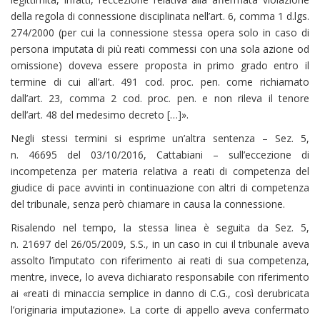
della regola di connessione disciplinata nell’art. 6, comma 1 d.lgs.
274/2000 (per cui la connessione stessa opera solo in caso di
persona imputata di più reati commessi con una sola azione od
omissione) doveva essere proposta in primo grado entro il
termine di cui all’art. 491 cod. proc. pen. come richiamato
dall’art. 23, comma 2 cod. proc. pen. e non rileva il tenore
dell’art. 48 del medesimo decreto […]».
Negli stessi termini si esprime un’altra sentenza – Sez. 5,
n. 46695 del 03/10/2016, Cattabiani – sull’eccezione di
incompetenza per materia relativa a reati di competenza del
giudice di pace avvinti in continuazione con altri di competenza
del tribunale, senza però chiamare in causa la connessione.
Risalendo nel tempo, la stessa linea è seguita da Sez. 5,
n. 21697 del 26/05/2009, S.S., in un caso in cui il tribunale aveva
assolto l’imputato con riferimento ai reati di sua competenza,
mentre, invece, lo aveva dichiarato responsabile con riferimento
ai «reati di minaccia semplice in danno di C.G., così derubricata
l’originaria imputazione». La corte di appello aveva confermato