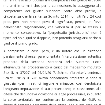
termini che lo riconducono alla competenza del giudice di pace»,
ma anzi in termini che, per la connessione, lo attraggono alla
competenza del giudice superiore. Sotto altro profilo, la
circostanza che la sentenza Schintu 2014 non citi l’art. 24 cod.
proc. pen. non rimane priva di significato, perché, in forza
dell’esposto ragionamento, che valorizza di per se stesso il
momento contestativo, la “perpetuatio jurisdictionis” non è
tipica del solo giudice d’appello, ben potendo attagliarsi anche al
giudice di primo grado.
A complicare le cose, però, è da notare che, in direzione
parzialmente diversa, pare orientata l’interpretazione autentica
proposta dalla seconda sentenza della Suprema Corte
intervenuta nel procedimento a carico del medesimo imputato:
Sez. 5, n. 37207 del 26/04/2017, Schintu (“breviter”, sentenza
Schintu 2017). Il GUP aveva condannato l’imputato a pena di
giustizia «per i reati di ingiurie e minacce, così derubricata
l’originaria imputazione di atti persecutori»; in cassazione, alla
difesa che denunciava violazione di legge processuale, in quanto
la corte territoriale, nel confermare la sentenza del GUP, «a
fronte di espressa eccezione della difesa, non aveva ritenuto di