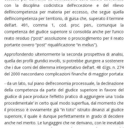
con la disciplina codicistica dell’eccezione e del rilievo
dell’incompetenza per materia per eccesso, che segue quella
dell’incompetenza per territorio, di guisa che, superato il termine
dell’art. 491, comma 1, cod. proc. pen., comunque la
competenza del giudice superiore si consolida anche per l’unico
reato residuo (“post” assoluzione o proscioglimento per il reato
portante ovvero “post” riqualificazione “in melius”).
Approfondendo ulteriormente la seconda prospettiva di analisi,
quella dei profili giuridici involti, si potrebbe giungere a sostenere
che i due corni del dilemma interpretativo dell’art. 48 d.lgs. n. 274
del 2000 nascondano complicazioni finanche di maggior portata:
- da un lato, sul piano dell’economia processuale, la declinazione
della competenza da parte del giudice superiore in favore del
giudice di pace produce l’effetto pratico di aggiungere una ‘coda
procedimentale’ in certo qual modo superflua, dal momento che
il processo è ovviamente già “in toto” istruito dinanzi al giudice
superiore, il quale è dunque perfettamente in grado di decidere
anche nel merito. Le lungaggini che ne derivano, con le inevitabili