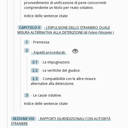
provvedimento di unificazione di pene concorrenti
comprendente un titolo per reato ostativo.
Indice delle sentenze citate
CAPITOLO II
-
L’ESPULSIONE DELLO STRANIERO QUALE
MISURA ALTERNATIVA ALLA DETENZIONE
(di Fulvio Filocamo )
1
-
Premessa.
2
-
Aspetti procedurali.
2.1
-
Le impugnazioni.
2.2
-
Le verifiche del giudice.
2.3
-
Compatibilità con le altre misure
alternative alla detenzione.
3
-
Le cause ostative.
Indice delle sentenze citate
SEZIONE VIII
-
RAPPORTI GIURISDIZIONALI CON AUTORITÀ
STRANIERE