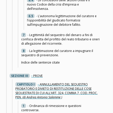
6.4
-
Le conclusioni delle Sezioni Unite e il
nuovo Codice della crisi d’impresa e
dell’insolvenza.
6.5
-
L’autonoma legittimazione del curatore e
l’opponibilità del giudicato formatosi
sull’impugnazione del debitore fallito.
7
-
Legittimità del sequestro del denaro a fini di
confisca diretta del profitto del reato tributario e oneri
di allegazione del ricorrente.
8
-
La legittimazione del curatore a impugnare il
sequestro di prevenzione.
Indice delle sentenze citate
SEZIONE III
-
PROVE
CAPITOLO I
-
ANNULLAMENTO DEL SEQUESTRO
PROBATORIO E DIVIETO DI RESTITUZIONE DELLE COSE
SEQUESTRATE DI CUI ALL’ART. 324, COMMA 7, COD. PROC.
PEN.
(di Andrea Antonio Salemme )
1
-
Ordinanza di rimessione e questioni
controverse.