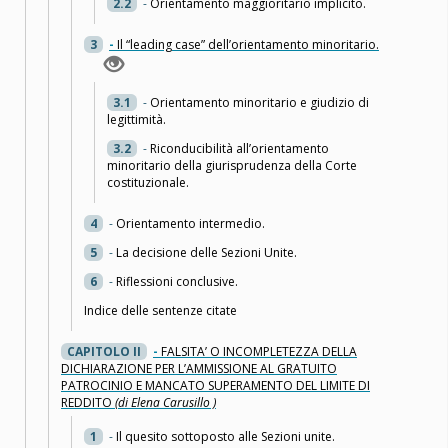
2.2
-
Orientamento maggioritario implicito.
3
-
Il “leading case” dell’orientamento minoritario.
3.1
-
Orientamento minoritario e giudizio di
legittimità.
3.2
-
Riconducibilità all’orientamento
minoritario della giurisprudenza della Corte
costituzionale.
4
-
Orientamento intermedio.
5
-
La decisione delle Sezioni Unite.
6
-
Riflessioni conclusive.
Indice delle sentenze citate
CAPITOLO II
-
FALSITA’ O INCOMPLETEZZA DELLA
DICHIARAZIONE PER L’AMMISSIONE AL GRATUITO
PATROCINIO E MANCATO SUPERAMENTO DEL LIMITE DI
REDDITO
(di Elena Carusillo )
1
-
Il quesito sottoposto alle Sezioni unite.