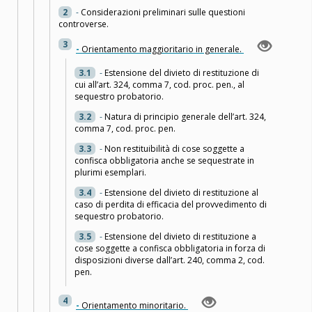
2
-
Considerazioni preliminari sulle questioni
controverse.
3
-
Orientamento maggioritario in generale.
3.1
-
Estensione del divieto di restituzione di
cui all’art. 324, comma 7, cod. proc. pen., al
sequestro probatorio.
3.2
-
Natura di principio generale dell’art. 324,
comma 7, cod. proc. pen.
3.3
-
Non restituibilità di cose soggette a
confisca obbligatoria anche se sequestrate in
plurimi esemplari.
3.4
-
Estensione del divieto di restituzione al
caso di perdita di efficacia del provvedimento di
sequestro probatorio.
3.5
-
Estensione del divieto di restituzione a
cose soggette a confisca obbligatoria in forza di
disposizioni diverse dall’art. 240, comma 2, cod.
pen.
4
-
Orientamento minoritario.