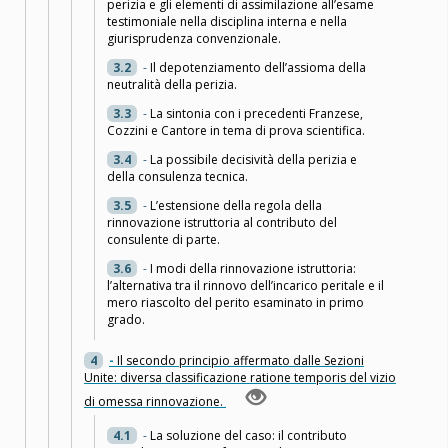
perizia e gli elementi di assimilazione all’esame
testimoniale nella disciplina interna e nella
giurisprudenza convenzionale.
3.2
-
Il depotenziamento dell’assioma della
neutralità della perizia.
3.3
-
La sintonia con i precedenti Franzese,
Cozzini e Cantore in tema di prova scientifica.
3.4
-
La possibile decisività della perizia e
della consulenza tecnica.
3.5
-
L’estensione della regola della
rinnovazione istruttoria al contributo del
consulente di parte.
3.6
-
I modi della rinnovazione istruttoria:
l’alternativa tra il rinnovo dell’incarico peritale e il
mero riascolto del perito esaminato in primo
grado.
4
-
Il secondo principio affermato dalle Sezioni
Unite: diversa classificazione ratione temporis del vizio
di omessa rinnovazione.
4.1
-
La soluzione del caso: il contributo