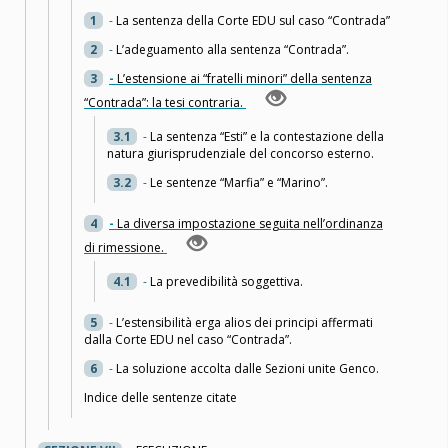
1
-
La sentenza della Corte EDU sul caso “Contrada”
2
-
L’adeguamento alla sentenza “Contrada”.
3
-
L’estensione ai “fratelli minori” della sentenza
“Contrada”: la tesi contraria.
3.1
-
La sentenza “Esti” e la contestazione della
natura giurisprudenziale del concorso esterno.
3.2
-
Le sentenze “Marfia” e “Marino”.
4
-
La diversa impostazione seguita nell’ordinanza
di rimessione.
4.1
-
La prevedibilità soggettiva.
5
-
L’estensibilità erga alios dei principi affermati
dalla Corte EDU nel caso “Contrada”.
6
-
La soluzione accolta dalle Sezioni unite Genco.
Indice delle sentenze citate