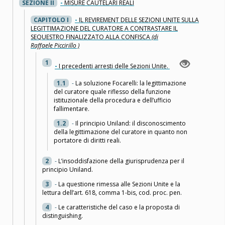
SEZIONE II
-
MISURE CAUTELARI REALI
CAPITOLO I
-
IL REVIREMENT DELLE SEZIONI UNITE SULLA
LEGITTIMAZIONE DEL CURATORE A CONTRASTARE IL
SEQUESTRO FINALIZZATO ALLA CONFISCA
(di
Raffaele Piccirillo )
1
-
I precedenti arresti delle Sezioni Unite.
1.1
-
La soluzione Focarelli: la legittimazione
del curatore quale riflesso della funzione
istituzionale della procedura e dell’ufficio
fallimentare.
1.2
-
Il principio Uniland: il disconoscimento
della legittimazione del curatore in quanto non
portatore di diritti reali.
2
-
L’insoddisfazione della giurisprudenza per il
principio Uniland.
3
-
La questione rimessa alle Sezioni Unite e la
lettura dell’art. 618, comma 1-bis, cod. proc. pen.
4
-
Le caratteristiche del caso e la proposta di
distinguishing.