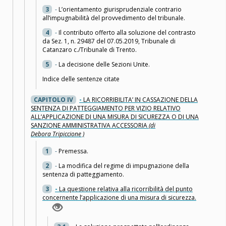
3
-
L’orientamento giurisprudenziale contrario
all’impugnabilità del provvedimento del tribunale.
4
-
Il contributo offerto alla soluzione del contrasto
da Sez. 1, n. 29487 del 07.05.2019, Tribunale di
Catanzaro c./Tribunale di Trento.
5
-
La decisione delle Sezioni Unite.
Indice delle sentenze citate
CAPITOLO IV
-
LA RICORRIBILITA’ IN CASSAZIONE DELLA
SENTENZA DI PATTEGGIAMENTO PER VIZIO RELATIVO
ALL’APPLICAZIONE DI UNA MISURA DI SICUREZZA O DI UNA
SANZIONE AMMINISTRATIVA ACCESSORIA
(di
Debora Tripiccione )
1
-
Premessa.
2
-
La modifica del regime di impugnazione della
sentenza di patteggiamento.
3
-
La questione relativa alla ricorribilità del punto
concernente l’applicazione di una misura di sicurezza.