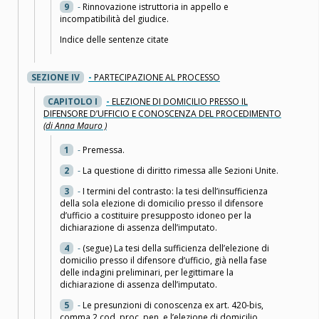
9
-
Rinnovazione istruttoria in appello e
incompatibilità del giudice.
Indice delle sentenze citate
SEZIONE IV
-
PARTECIPAZIONE AL PROCESSO
CAPITOLO I
-
ELEZIONE DI DOMICILIO PRESSO IL
DIFENSORE D’UFFICIO E CONOSCENZA DEL PROCEDIMENTO
(di Anna Mauro )
1
-
Premessa.
2
-
La questione di diritto rimessa alle Sezioni Unite.
3
-
I termini del contrasto: la tesi dell’insufficienza
della sola elezione di domicilio presso il difensore
d’ufficio a costituire presupposto idoneo per la
dichiarazione di assenza dell’imputato.
4
-
(segue) La tesi della sufficienza dell’elezione di
domicilio presso il difensore d’ufficio, già nella fase
delle indagini preliminari, per legittimare la
dichiarazione di assenza dell’imputato.
5
-
Le presunzioni di conoscenza ex art. 420-bis,
comma 2 cod. proc. pen. e l’elezione di domicilio