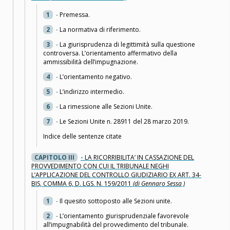
1
-
Premessa.
2
-
La normativa di riferimento.
3
-
La giurisprudenza di legittimità sulla questione
controversa. L’orientamento affermativo della
ammissibilità dell’impugnazione.
4
-
L’orientamento negativo.
5
-
L’indirizzo intermedio.
6
-
La rimessione alle Sezioni Unite.
7
-
Le Sezioni Unite n. 28911 del 28 marzo 2019.
Indice delle sentenze citate
CAPITOLO III
-
LA RICORRIBILITA’ IN CASSAZIONE DEL
PROVVEDIMENTO CON CUI IL TRIBUNALE NEGHI
L’APPLICAZIONE DEL CONTROLLO GIUDIZIARIO EX ART. 34-
BIS, COMMA 6, D. LGS. N. 159/2011
(di Gennaro Sessa )
1
-
Il quesito sottoposto alle Sezioni unite.
2
-
L’orientamento giurisprudenziale favorevole
all’impugnabilità del provvedimento del tribunale.