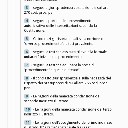
3
-
segue: la giurisprudenza costituzionale sull’art.
270 cod. proc. pen.
4
-
segue: la portata del provvedimento
autorizzativo delle intercettazioni secondo la
Costituzione.
5
-
Gli indirizzi giurisprudenzali sulla nozione di
“diverso procedimento”: la tesi prevalente.
6
-
segue: La tesi che assicura rilievo alla formale
unitarietà iniziale del procedimento.
7
-
segue: La tesi che equipara la nozie di
“procedimento” a quella di “reato”.
8
-
Il contrasto giurisprudenziale sulla necessità del
rispetto dei presupposti di cui all’art. 266 cod. proc.
pen.
9
-
Le ragioni della mancata condivisione del
secondo indirizzo illustrato.
10
-
Le ragioni della mancata condivisione del terzo
indirizzo illustrato.
11
-
Le ragioni dell’accoglimento del primo indirizzo
illustrato. Il “legame” sostanziale tra i reati.