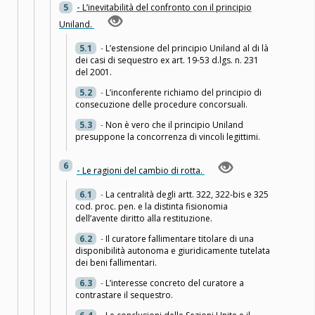
5
-
L’inevitabilità del confronto con il principio
Uniland.
5.1
-
L’estensione del principio Uniland al di là
dei casi di sequestro ex art. 19-53 d.lgs. n. 231
del 2001.
5.2
-
L’inconferente richiamo del principio di
consecuzione delle procedure concorsuali.
5.3
-
Non è vero che il principio Uniland
presuppone la concorrenza di vincoli legittimi.
6
-
Le ragioni del cambio di rotta.
6.1
-
La centralità degli artt. 322, 322-bis e 325
cod. proc. pen. e la distinta fisionomia
dell’avente diritto alla restituzione.
6.2
-
Il curatore fallimentare titolare di una
disponibilità autonoma e giuridicamente tutelata
dei beni fallimentari.
6.3
-
L’interesse concreto del curatore a
contrastare il sequestro.