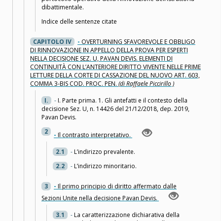
dibattimentale.
Indice delle sentenze citate
CAPITOLO IV
-
OVERTURNING SFAVOREVOLE E OBBLIGO
DI RINNOVAZIONE IN APPELLO DELLA PROVA PER ESPERTI
NELLA DECISIONE SEZ. U, PAVAN DEVIS. ELEMENTI DI
CONTINUITÀ CON L’ANTERIORE DIRITTO VIVENTE NELLE PRIME
LETTURE DELLA CORTE DI CASSAZIONE DEL NUOVO ART. 603,
COMMA 3-BIS COD. PROC. PEN.
(di Raffaele Piccirillo )
I.
-
I. Parte prima. 1. Gli antefatti e il contesto della
decisione Sez. U, n. 14426 del 21/12/2018, dep. 2019,
Pavan Devis.
2
-
Il contrasto interpretativo.
2.1
-
L’indirizzo prevalente.
2.2
-
L’indirizzo minoritario.
3
-
Il primo principio di diritto affermato dalle
Sezioni Unite nella decisione Pavan Devis.
3.1
-
La caratterizzazione dichiarativa della