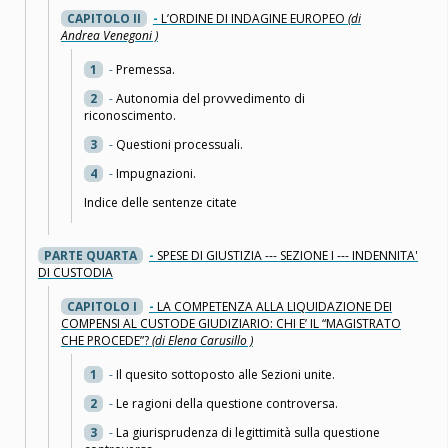
CAPITOLO II
-
L’ORDINE DI INDAGINE EUROPEO
(di
Andrea Venegoni )
1
-
Premessa.
2
-
Autonomia del provvedimento di
riconoscimento.
3
-
Questioni processuali.
4
-
Impugnazioni.
Indice delle sentenze citate
PARTE QUARTA
-
SPESE DI GIUSTIZIA --- SEZIONE I --- INDENNITA'
DI CUSTODIA
CAPITOLO I
-
LA COMPETENZA ALLA LIQUIDAZIONE DEI
COMPENSI AL CUSTODE GIUDIZIARIO: CHI E’ IL “MAGISTRATO
CHE PROCEDE”?
(di Elena Carusillo )
1
-
Il quesito sottoposto alle Sezioni unite.
2
-
Le ragioni della questione controversa.
3
-
La giurisprudenza di legittimità sulla questione