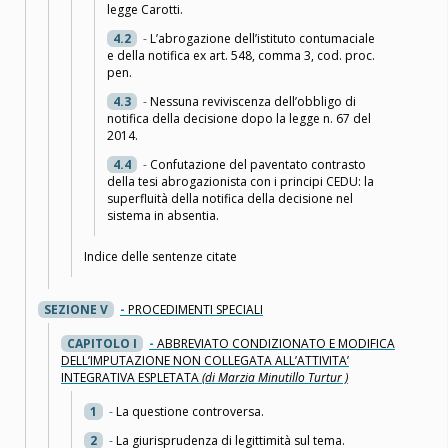
legge Carotti.
4.2
-
L’abrogazione dell’istituto contumaciale
e della notifica ex art. 548, comma 3, cod. proc.
pen.
4.3
-
Nessuna reviviscenza dell’obbligo di
notifica della decisione dopo la legge n. 67 del
2014.
4.4
-
Confutazione del paventato contrasto
della tesi abrogazionista con i principi CEDU: la
superfluità della notifica della decisione nel
sistema in absentia.
Indice delle sentenze citate
SEZIONE V
-
PROCEDIMENTI SPECIALI
CAPITOLO I
-
ABBREVIATO CONDIZIONATO E MODIFICA
DELL’IMPUTAZIONE NON COLLEGATA ALL’ATTIVITA’
INTEGRATIVA ESPLETATA
(di Marzia Minutillo Turtur )
1
-
La questione controversa.
2
-
La giurisprudenza di legittimità sul tema.