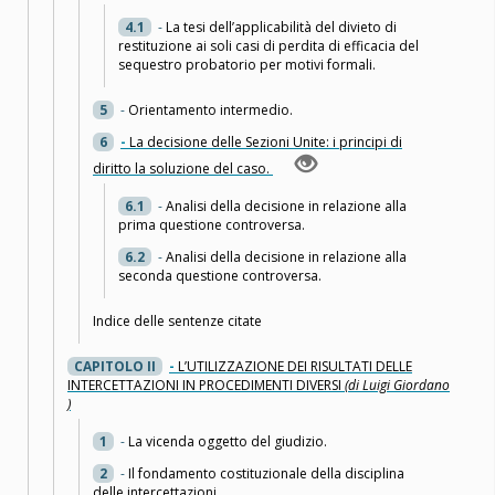
4.1
-
La tesi dell’applicabilità del divieto di
restituzione ai soli casi di perdita di efficacia del
sequestro probatorio per motivi formali.
5
-
Orientamento intermedio.
6
-
La decisione delle Sezioni Unite: i principi di
diritto la soluzione del caso.
6.1
-
Analisi della decisione in relazione alla
prima questione controversa.
6.2
-
Analisi della decisione in relazione alla
seconda questione controversa.
Indice delle sentenze citate
CAPITOLO II
-
L’UTILIZZAZIONE DEI RISULTATI DELLE
INTERCETTAZIONI IN PROCEDIMENTI DIVERSI
(di Luigi Giordano
)
1
-
La vicenda oggetto del giudizio.
2
-
Il fondamento costituzionale della disciplina
delle intercettazioni.