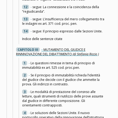
12
-
segue: La connessione e la coincidenza della
“regiudicanda”.
13
-
segue: L’insufficienza del mero collegamento tra
le indagini ex art. 371 cod. proc. pen.
14
-
segue: Il principio espresso dalle Sezioni Unite.
Indice delle sentenze citate
CAPITOLO III
-
MUTAMENTO DEL GIUDICE E
RINNNOVAZIONE DEL DIBATTIMENTO
(di Stefania Riccio )
1
-
Le questioni rimesse in tema di principio di
immutabilità ex art. 525 cod. proc.pen.
2
-
Se il principio di immutabilità richieda l’identità
del giudice che decide con il giudice che ammette la
prova. Gli indirizzi in contrasto.
3
-
Le modalità di prestazione del consnso alle
letture, quali strumenti di riutilizzo delle prove assunte
dal giudice in differente composizione. Gli
orientamenti contrapposti.
4
-
Le soluzioni delle Sezioni Unite. Il nuovo
portocollo operativo della rinnovazione dell’istruttoria