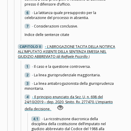
presso il difensore d’ufficio.
6
-
La latitanza quale presupposto per la
celebrazione del processo in absentia.
7
-
Considerazioni conclusive.
Indice delle sentenze citate
CAPITOLO II
-
L’ABROGAZIONE TACITA DELLA NOTIFICA
ALL’IMPUTATO ASSENTE DELLA SENTENZA EMESSA NEL
GIUDIZIO ABBREVIATO
(di Raffaele Piccirillo )
1
-
Il caso e la questione controversa.
2
-
La linea giurisprudenziale maggioritaria.
3
-
La linea antiabrogazionista della giurisprudenza
minoritaria.
4
-
Il principio enunciato da Sez. U, n. 698 del
24/10/2019 – dep. 2020, Sinito, Rv. 277470. L’impianto
della decisione.
4.1
-
La ricostruzione diacronica della
disciplina della costituzione dell’imputato nel
giudizio abbreviato dal Codice del 1988 alla