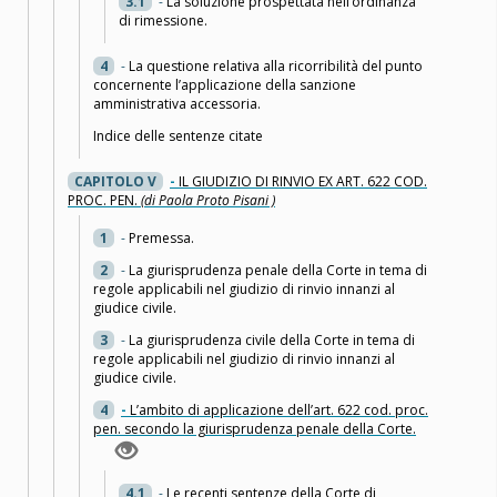
3.1
-
La soluzione prospettata nell’ordinanza
di rimessione.
4
-
La questione relativa alla ricorribilità del punto
concernente l’applicazione della sanzione
amministrativa accessoria.
Indice delle sentenze citate
CAPITOLO V
-
IL GIUDIZIO DI RINVIO EX ART. 622 COD.
PROC. PEN.
(di Paola Proto Pisani )
1
-
Premessa.
2
-
La giurisprudenza penale della Corte in tema di
regole applicabili nel giudizio di rinvio innanzi al
giudice civile.
3
-
La giurisprudenza civile della Corte in tema di
regole applicabili nel giudizio di rinvio innanzi al
giudice civile.
4
-
L’ambito di applicazione dell’art. 622 cod. proc.
pen. secondo la giurisprudenza penale della Corte.
4.1
-
Le recenti sentenze della Corte di