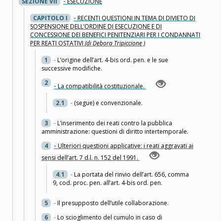
SEZIONE VII
-
ESECUZIONE
CAPITOLO I
-
RECENTI QUESTIONI IN TEMA DI DIVIETO DI
SOSPENSIONE DELL’ORDINE DI ESECUZIONE E DI
CONCESSIONE DEI BENEFICI PENITENZIARI PER I CONDANNATI
PER REATI OSTATIVI
(di Debora Tripiccione )
1
-
L’origine dell’art. 4-bis ord. pen. e le sue
successive modifiche.
2
-
La compatibilità costituzionale.
2.1
-
(segue) e convenzionale.
3
-
L’inserimento dei reati contro la pubblica
amministrazione: questioni di diritto intertemporale.
4
-
Ulteriori questioni applicative: i reati aggravati ai
sensi dell’art. 7 d.l. n. 152 del 1991.
4.1
-
La portata del rinvio dell’art. 656, comma
9, cod. proc. pen. all’art. 4-bis ord. pen.
5
-
Il presupposto dell’utile collaborazione.
6
-
Lo scioglimento del cumulo in caso di