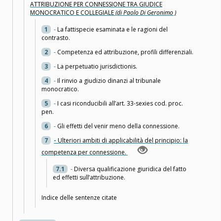
ATTRIBUZIONE PER CONNESSIONE TRA GIUDICE
MONOCRATICO E COLLEGIALE
(di Paolo Di Geronimo )
1
-
La fattispecie esaminata e le ragioni del
contrasto.
2
-
Competenza ed attribuzione, profili differenziali.
3
-
La perpetuatio jurisdictionis.
4
-
Il rinvio a giudizio dinanzi al tribunale
monocratico.
5
-
I casi riconducibili all’art. 33-sexies cod. proc.
pen.
6
-
Gli effetti del venir meno della connessione.
7
-
Ulteriori ambiti di applicabilità del principio: la
competenza per connessione.
7.1
-
Diversa qualificazione giuridica del fatto
ed effetti sull’attribuzione.
Indice delle sentenze citate