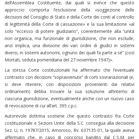
dell’Assemblea Costituente, dai quali si evince che questo
approccio comporta l’esclusione della «soggezione delle
decisioni del Consiglio di Stato e della Corte dei conti al controllo
di legittimità della Corte di cassazione» e la sua limitazione «al
solo “eccesso di potere giudiziario”, coerentemente alla “unità
non organica, ma funzionale di giurisdizione, che non esclude,
anzi implica, una divisione dei vari ordini di giudici in sistemi
diversi, in sistemi autonomi, ognuno dei quali fa parte a sé” (così
Mortati, seduta pomeridiana del 27 novembre 1947)».
La stessa Corte costituzionale ha affermato che l’eventuale
contrasto con decisioni “sopravvenute” di corti sovranazionali (e,
si deve ritenere, con disposizioni provenienti dai relativi
ordinamenti) debba trovare la sua soluzione all’interno di
ciascuna giurisdizione, eventualmente anche con un nuovo caso
di revocazione di cui all’art. 395 c.p.c.
Autorevole dottrina sostiene che questo contrasto fra Corte
costituzionale e Sezioni Unite della S.C. consegua alla decisione
Sez. U, n. 19787/2015, Amoroso, Rv. 637135-01, la quale aveva
affermato che, in caso di concorso bandito dal C.S.M. per