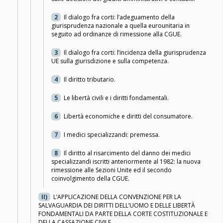
2
Il dialogo fra corti: l’adeguamento della
giurisprudenza nazionale a quella eurounitaria in
seguito ad ordinanze di rimessione alla CGUE.
3
Il dialogo fra corti: l’incidenza della giurisprudenza
UE sulla giurisdizione e sulla competenza.
4
Il diritto tributario.
5
Le libertà civili e i diritti fondamentali.
6
Libertà economiche e diritti del consumatore.
7
I medici specializzandi: premessa.
8
Il diritto al risarcimento del danno dei medici
specializzandi iscritti anteriormente al 1982: la nuova
rimessione alle Sezioni Unite ed il secondo
coinvolgimento della CGUE.
II)
L’APPLICAZIONE DELLA CONVENZIONE PER LA
SALVAGUARDIA DEI DIRITTI DELL’UOMO E DELLE LIBERTÀ
FONDAMENTALI DA PARTE DELLA CORTE COSTITUZIONALE E
DELLA CASSAZIONE CIVILE.