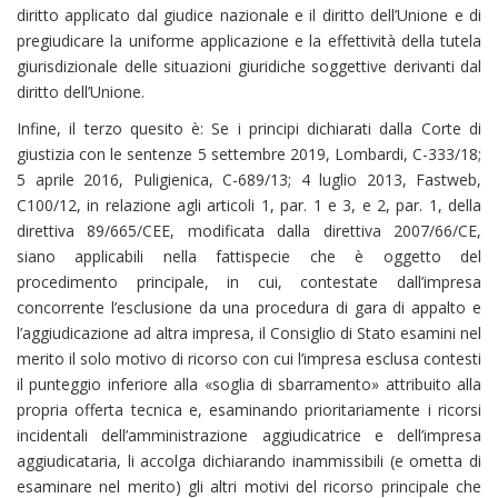
diritto applicato dal giudice nazionale e il diritto dell’Unione e di
pregiudicare la uniforme applicazione e la effettività della tutela
giurisdizionale delle situazioni giuridiche soggettive derivanti dal
diritto dell’Unione.
Infine, il terzo quesito è: Se i principi dichiarati dalla Corte di
giustizia con le sentenze 5 settembre 2019, Lombardi, C-333/18;
5 aprile 2016, Puligienica, C-689/13; 4 luglio 2013, Fastweb,
C100/12, in relazione agli articoli 1, par. 1 e 3, e 2, par. 1, della
direttiva 89/665/CEE, modificata dalla direttiva 2007/66/CE,
siano applicabili nella fattispecie che è oggetto del
procedimento principale, in cui, contestate dall’impresa
concorrente l’esclusione da una procedura di gara di appalto e
l’aggiudicazione ad altra impresa, il Consiglio di Stato esamini nel
merito il solo motivo di ricorso con cui l’impresa esclusa contesti
il punteggio inferiore alla «soglia di sbarramento» attribuito alla
propria offerta tecnica e, esaminando prioritariamente i ricorsi
incidentali dell’amministrazione aggiudicatrice e dell’impresa
aggiudicataria, li accolga dichiarando inammissibili (e ometta di
esaminare nel merito) gli altri motivi del ricorso principale che