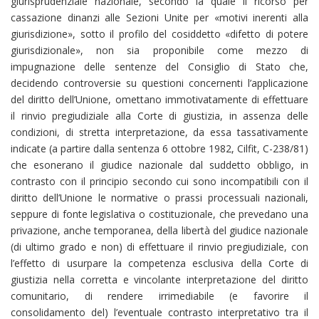
giurisprudenziale nazionale, secondo la quale il ricorso per
cassazione dinanzi alle Sezioni Unite per «motivi inerenti alla
giurisdizione», sotto il profilo del cosiddetto «difetto di potere
giurisdizionale», non sia proponibile come mezzo di
impugnazione delle sentenze del Consiglio di Stato che,
decidendo controversie su questioni concernenti l’applicazione
del diritto dell’Unione, omettano immotivatamente di effettuare
il rinvio pregiudiziale alla Corte di giustizia, in assenza delle
condizioni, di stretta interpretazione, da essa tassativamente
indicate (a partire dalla sentenza 6 ottobre 1982, Cilfit, C-238/81)
che esonerano il giudice nazionale dal suddetto obbligo, in
contrasto con il principio secondo cui sono incompatibili con il
diritto dell’Unione le normative o prassi processuali nazionali,
seppure di fonte legislativa o costituzionale, che prevedano una
privazione, anche temporanea, della libertà del giudice nazionale
(di ultimo grado e non) di effettuare il rinvio pregiudiziale, con
l’effetto di usurpare la competenza esclusiva della Corte di
giustizia nella corretta e vincolante interpretazione del diritto
comunitario, di rendere irrimediabile (e favorire il
consolidamento del) l’eventuale contrasto interpretativo tra il