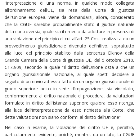
l’interpretazione di una norma, in qualche modo collegata
all’ordinamento dell’UE, sia resa dalla Corte di giustizia
dell’Unione europea. Viene da domandarsi, allora, considerato
che la CGUE sarebbe probabilmente stato il giudice naturale
della controversia, quale sia il rimedio da adottare in presenza di
una violazione del principio di cui all’art. 25 Cost. realizzata da un
provvedimento giurisdizionale divenuto definitivo, soprattutto
alla luce del principio stabilito dalla sentenza Elkinov della
Grande Camera della Corte di giustizia UE, del 5 ottobre 2010,
C173/09, secondo la quale “Il diritto dell’Unione osta a che un
organo giurisdizionale nazionale, al quale spetti decidere a
seguito di un rinvio ad esso fatto da un organo giurisdizionale di
grado superiore adito in sede d’impugnazione, sia vincolato,
conformemente al diritto nazionale di procedura, da valutazioni
formulate in diritto dall’istanza superiore qualora esso ritenga,
alla luce dell’interpretazione da esso richiesta alla Corte, che
dette valutazioni non siano conformi al diritto dell’Unione”.
Nel caso in esame, la violazione del diritto UE è, peraltro,
particolarmente evidente, poiché, mentre, da un lato, la CGUE