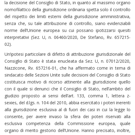
la decisione del Consiglio di Stato, in quanto al massimo organo
nomofilattico della giurisdizione ordinaria spetta solo il controllo
del rispetto dei limiti esterni della giurisdizione amministrativa,
senza che, su tale attribuzione di controllo, siano evidenziabili
norme dell’Unione europea su cui possano ipotizzarsi quesiti
interpretativi (Sez. U, n. 06460/2020, De Stefano, Rv. 657215-
02).
Un’ipotesi particolare di difetto di attribuzione giurisdizionale del
Consiglio di Stato è stata enucleata da Sez. U, n. 07012/2020,
Nazzicone, Rv. 657216-01, che ha affermato come in tema di
sindacato delle Sezioni Unite sulle decisioni del Consiglio di Stato
costituisca motivo di ricorso attinente alla giurisdizione quello
con il quale si denunci che il Consiglio di Stato, nell’ambito del
giudizio proposto ai sensi dell’art. 133, comma 1, lettera z-
sexies, del d.lgs. n. 104 del 2010, abbia esercitato i poteri inerenti
alla giurisdizione esclusiva al di fuori dei casi in cui la legge lo
consente, per avere invaso la sfera dei poteri riservati alla
esclusiva competenza della Commissione europea, quale
organo di merito gestorio dell’Unione. Hanno precisato, inoltre,