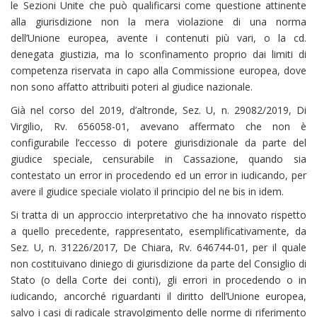
le Sezioni Unite che può qualificarsi come questione attinente
alla giurisdizione non la mera violazione di una norma
dell’Unione europea, avente i contenuti più vari, o la cd.
denegata giustizia, ma lo sconfinamento proprio dai limiti di
competenza riservata in capo alla Commissione europea, dove
non sono affatto attribuiti poteri al giudice nazionale.
Già nel corso del 2019, d’altronde, Sez. U, n. 29082/2019, Di
Virgilio, Rv. 656058-01, avevano affermato che non è
configurabile l’eccesso di potere giurisdizionale da parte del
giudice speciale, censurabile in Cassazione, quando sia
contestato un error in procedendo ed un error in iudicando, per
avere il giudice speciale violato il principio del ne bis in idem.
Si tratta di un approccio interpretativo che ha innovato rispetto
a quello precedente, rappresentato, esemplificativamente, da
Sez. U, n. 31226/2017, De Chiara, Rv. 646744-01, per il quale
non costituivano diniego di giurisdizione da parte del Consiglio di
Stato (o della Corte dei conti), gli errori in procedendo o in
iudicando, ancorché riguardanti il diritto dell’Unione europea,
salvo i casi di radicale stravolgimento delle norme di riferimento