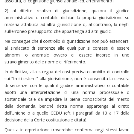
assoluta, di cognizione giurisdizionale (cd. arretramento);
2) al difetto relativo di giurisdizione, qualora il giudice
amministrativo o contabile dichiari la propria giurisdizione su
materia attribuita ad altra giurisdizione o, al contrario, la neghi
sull’erroneo presupposto che appartenga ad altri giudici.
Ne consegue che il controllo di giurisdizione non può estendersi
al sindacato di sentenze alle quali pur si contesti di essere
abnormi o anomale ovvero di essere incorse in uno
stravolgimento delle norme di riferimento.
In definitiva, alla stregua del così precisato ambito di controllo
sui “limiti esterni” alla giurisdizione, non è consentita la censura
di sentenze con le quali il giudice amministrativo o contabile
adotti una interpretazione di una norma processuale o
sostanziale tale da impedire la piena conoscibilità del merito
della domanda, benché detta norma appartenga al diritto
dell’Unione o a quello CEDU (cfr. i paragrafi da 13 a 17 della
decisione della Corte costituzionale citata).
Questa interpretazione troverebbe conferma negli stessi lavori