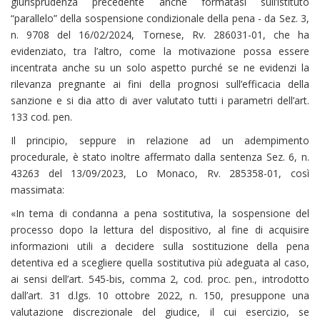
giurisprudenza precedente anche formatasi sull’istituto
“parallelo” della sospensione condizionale della pena - da Sez. 3,
n. 9708 del 16/02/2024, Tornese, Rv. 286031-01, che ha
evidenziato, tra l’altro, come la motivazione possa essere
incentrata anche su un solo aspetto purché se ne evidenzi la
rilevanza pregnante ai fini della prognosi sull’efficacia della
sanzione e si dia atto di aver valutato tutti i parametri dell’art.
133 cod. pen.
Il principio, seppure in relazione ad un adempimento
procedurale, è stato inoltre affermato dalla sentenza Sez. 6, n.
43263 del 13/09/2023, Lo Monaco, Rv. 285358-01, così
massimata:
«In tema di condanna a pena sostitutiva, la sospensione del
processo dopo la lettura del dispositivo, al fine di acquisire
informazioni utili a decidere sulla sostituzione della pena
detentiva ed a scegliere quella sostitutiva più adeguata al caso,
ai sensi dell’art. 545-bis, comma 2, cod. proc. pen., introdotto
dall’art. 31 d.lgs. 10 ottobre 2022, n. 150, presuppone una
valutazione discrezionale del giudice, il cui esercizio, se