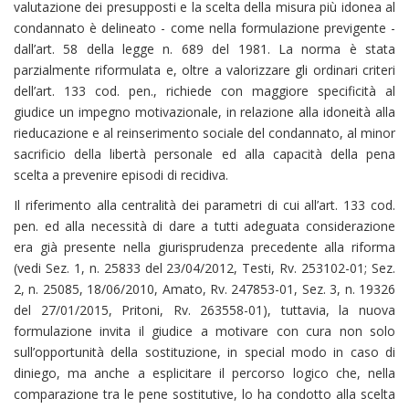
valutazione dei presupposti e la scelta della misura più idonea al
condannato è delineato - come nella formulazione previgente -
dall’art. 58 della legge n. 689 del 1981. La norma è stata
parzialmente riformulata e, oltre a valorizzare gli ordinari criteri
dell’art. 133 cod. pen., richiede con maggiore specificità al
giudice un impegno motivazionale, in relazione alla idoneità alla
rieducazione e al reinserimento sociale del condannato, al minor
sacrificio della libertà personale ed alla capacità della pena
scelta a prevenire episodi di recidiva.
Il riferimento alla centralità dei parametri di cui all’art. 133 cod.
pen. ed alla necessità di dare a tutti adeguata considerazione
era già presente nella giurisprudenza precedente alla riforma
(vedi Sez. 1, n. 25833 del 23/04/2012, Testi, Rv. 253102-01; Sez.
2, n. 25085, 18/06/2010, Amato, Rv. 247853-01, Sez. 3, n. 19326
del 27/01/2015, Pritoni, Rv. 263558-01), tuttavia, la nuova
formulazione invita il giudice a motivare con cura non solo
sull’opportunità della sostituzione, in special modo in caso di
diniego, ma anche a esplicitare il percorso logico che, nella
comparazione tra le pene sostitutive, lo ha condotto alla scelta