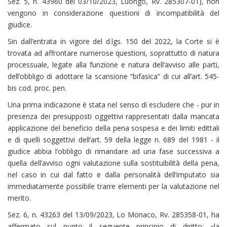
Sez. 5, n. 43960 del 03/10/2023, Luongo, Rv. 285307-01), non
vengono in considerazione questioni di incompatibilità del
giudice.
Sin dall’entrata in vigore del d.lgs. 150 del 2022, la Corte si è
trovata ad affrontare numerose questioni, soprattutto di natura
processuale, legate alla funzione e natura dell’avviso alle parti,
dell’obbligo di adottare la scansione “bifasica” di cui all’art. 545-
bis cod. proc. pen.
Una prima indicazione è stata nel senso di escludere che - pur in
presenza dei presupposti oggettivi rappresentati dalla mancata
applicazione del beneficio della pena sospesa e dei limiti edittali
e di quelli soggettivi dell’art. 59 della legge n. 689 del 1981 - il
giudice abbia l’obbligo di rimandare ad una fase successiva a
quella dell’avviso ogni valutazione sulla sostituibilità della pena,
nel caso in cui dal fatto e dalla personalità dell’imputato sia
immediatamente possibile trarre elementi per la valutazione nel
merito.
Sez. 6, n. 43263 del 13/09/2023, Lo Monaco, Rv. 285358-01, ha
affermato sul punto il seguente principio di diritto: «la