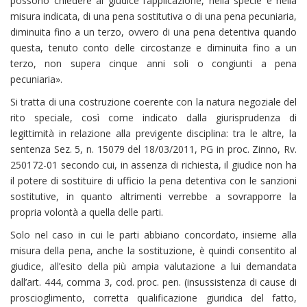
possono chiedere al giudice l’applicazione, nella specie e nella
misura indicata, di una pena sostitutiva o di una pena pecuniaria,
diminuita fino a un terzo, ovvero di una pena detentiva quando
questa, tenuto conto delle circostanze e diminuita fino a un
terzo, non supera cinque anni soli o congiunti a pena
pecuniaria».
Si tratta di una costruzione coerente con la natura negoziale del
rito speciale, così come indicato dalla giurisprudenza di
legittimità in relazione alla previgente disciplina: tra le altre, la
sentenza Sez. 5, n. 15079 del 18/03/2011, PG in proc. Zinno, Rv.
250172-01 secondo cui, in assenza di richiesta, il giudice non ha
il potere di sostituire di ufficio la pena detentiva con le sanzioni
sostitutive, in quanto altrimenti verrebbe a sovrapporre la
propria volontà a quella delle parti.
Solo nel caso in cui le parti abbiano concordato, insieme alla
misura della pena, anche la sostituzione, è quindi consentito al
giudice, all’esito della più ampia valutazione a lui demandata
dall’art. 444, comma 3, cod. proc. pen. (insussistenza di cause di
proscioglimento, corretta qualificazione giuridica del fatto,