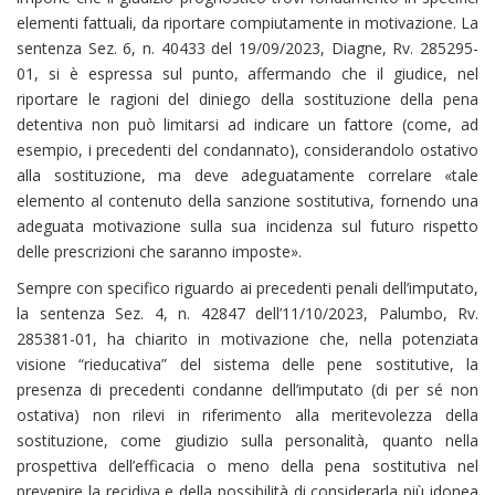
elementi fattuali, da riportare compiutamente in motivazione. La
sentenza Sez. 6, n. 40433 del 19/09/2023, Diagne, Rv. 285295-
01, si è espressa sul punto, affermando che il giudice, nel
riportare le ragioni del diniego della sostituzione della pena
detentiva non può limitarsi ad indicare un fattore (come, ad
esempio, i precedenti del condannato), considerandolo ostativo
alla sostituzione, ma deve adeguatamente correlare «tale
elemento al contenuto della sanzione sostitutiva, fornendo una
adeguata motivazione sulla sua incidenza sul futuro rispetto
delle prescrizioni che saranno imposte».
Sempre con specifico riguardo ai precedenti penali dell’imputato,
la sentenza Sez. 4, n. 42847 dell’11/10/2023, Palumbo, Rv.
285381-01, ha chiarito in motivazione che, nella potenziata
visione “rieducativa” del sistema delle pene sostitutive, la
presenza di precedenti condanne dell’imputato (di per sé non
ostativa) non rilevi in riferimento alla meritevolezza della
sostituzione, come giudizio sulla personalità, quanto nella
prospettiva dell’efficacia o meno della pena sostitutiva nel
prevenire la recidiva e della possibilità di considerarla più idonea