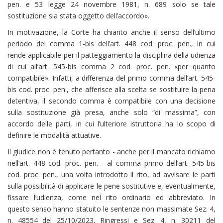
pen. e 53 legge 24 novembre 1981, n. 689 solo se tale
sostituzione sia stata oggetto dell’accordo».
In motivazione, la Corte ha chiarito anche il senso dell’ultimo
periodo del comma 1-bis dell’art. 448 cod. proc. pen., in cui
rende applicabile per il patteggiamento la disciplina della udienza
di cui all’art. 545-bis comma 2 cod. proc. pen. «per quanto
compatibile». Infatti, a differenza del primo comma dell’art. 545-
bis cod. proc. pen., che afferisce alla scelta se sostituire la pena
detentiva, il secondo comma è compatibile con una decisione
sulla sostituzione già presa, anche solo “di massima”, con
accordo delle parti, in cui l’ulteriore istruttoria ha lo scopo di
definire le modalità attuative.
Il giudice non è tenuto pertanto - anche per il mancato richiamo
nell’art. 448 cod. proc. pen. - al comma primo dell’art. 545-bis
cod. proc. pen., una volta introdotto il rito, ad avvisare le parti
sulla possibilità di applicare le pene sostitutive e, eventualmente,
fissare l’udienza, come nel rito ordinario ed abbreviato. In
questo senso hanno statuito le sentenze non massimate Sez. 4,
n. 48554 del 25/10/2023, Ringressi e Sez. 4, n. 30211 del