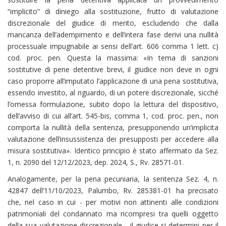
“implicito” di diniego alla sostituzione, frutto di valutazione
discrezionale del giudice di merito, escludendo che dalla
mancanza dell’adempimento e dell’intera fase derivi una nullità
processuale impugnabile ai sensi dell’art. 606 comma 1 lett. c)
cod. proc. pen. Questa la massima: «In tema di sanzioni
sostitutive di pene detentive brevi, il giudice non deve in ogni
caso proporre all’imputato l’applicazione di una pena sostitutiva,
essendo investito, al riguardo, di un potere discrezionale, sicché
l’omessa formulazione, subito dopo la lettura del dispositivo,
dell’avviso di cui all’art. 545-bis, comma 1, cod. proc. pen., non
comporta la nullità della sentenza, presupponendo un’implicita
valutazione dell’insussistenza dei presupposti per accedere alla
misura sostitutiva». Identico principio è stato affermato da Sez.
1, n. 2090 del 12/12/2023, dep. 2024, S., Rv. 28571-01.
Analogamente, per la pena pecuniaria, la sentenza Sez. 4, n.
42847 dell’11/10/2023, Palumbo, Rv. 285381-01 ha precisato
che, nel caso in cui - per motivi non attinenti alle condizioni
patrimoniali del condannato ma ricompresi tra quelli oggetto
della sua valutazione discrezionale - il giudice si determini per il