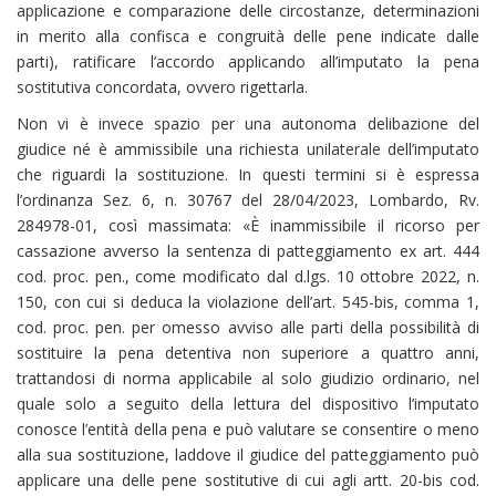
applicazione e comparazione delle circostanze, determinazioni
in merito alla confisca e congruità delle pene indicate dalle
parti), ratificare l’accordo applicando all’imputato la pena
sostitutiva concordata, ovvero rigettarla.
Non vi è invece spazio per una autonoma delibazione del
giudice né è ammissibile una richiesta unilaterale dell’imputato
che riguardi la sostituzione. In questi termini si è espressa
l’ordinanza Sez. 6, n. 30767 del 28/04/2023, Lombardo, Rv.
284978-01, così massimata: «È inammissibile il ricorso per
cassazione avverso la sentenza di patteggiamento ex art. 444
cod. proc. pen., come modificato dal d.lgs. 10 ottobre 2022, n.
150, con cui si deduca la violazione dell’art. 545-bis, comma 1,
cod. proc. pen. per omesso avviso alle parti della possibilità di
sostituire la pena detentiva non superiore a quattro anni,
trattandosi di norma applicabile al solo giudizio ordinario, nel
quale solo a seguito della lettura del dispositivo l’imputato
conosce l’entità della pena e può valutare se consentire o meno
alla sua sostituzione, laddove il giudice del patteggiamento può
applicare una delle pene sostitutive di cui agli artt. 20-bis cod.