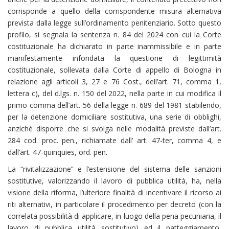
corrisponde a quello della corrispondente misura alternativa
prevista dalla legge sull’ordinamento penitenziario. Sotto questo
profilo, si segnala la sentenza n. 84 del 2024 con cui la Corte
costituzionale ha dichiarato in parte inammissibile e in parte
manifestamente infondata la questione di legittimità
costituzionale, sollevata dalla Corte di appello di Bologna in
relazione agli articoli 3, 27 e 76 Cost., dell’art. 71, comma 1,
lettera c), del d.lgs. n. 150 del 2022, nella parte in cui modifica il
primo comma dell’art. 56 della legge n. 689 del 1981 stabilendo,
per la detenzione domiciliare sostitutiva, una serie di obblighi,
anziché disporre che si svolga nelle modalità previste dall’art.
284 cod. proc. pen., richiamate dall’ art. 47-ter, comma 4, e
dall’art. 47-quinquies, ord. pen.
La “rivitalizzazione” e l’estensione del sistema delle sanzioni
sostitutive, valorizzando il lavoro di pubblica utilità, ha, nella
visione della riforma, l’ulteriore finalità di incentivare il ricorso ai
riti alternativi, in particolare il procedimento per decreto (con la
correlata possibilità di applicare, in luogo della pena pecuniaria, il
lavoro di pubblica utilità sostitutivo) ed il patteggiamento,