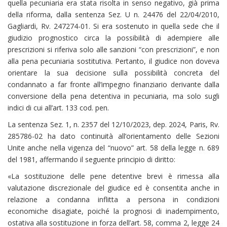
quella pecuniaria era stata risolta in senso negativo, già prima
della riforma, dalla sentenza Sez. U n. 24476 del 22/04/2010,
Gagliardi, Rv. 247274-01. Si era sostenuto in quella sede che il
giudizio prognostico circa la possibilità di adempiere alle
prescrizioni si riferiva solo alle sanzioni “con prescrizioni”, e non
alla pena pecuniaria sostitutiva. Pertanto, il giudice non doveva
orientare la sua decisione sulla possibilità concreta del
condannato a far fronte all’impegno finanziario derivante dalla
conversione della pena detentiva in pecuniaria, ma solo sugli
indici di cui all’art. 133 cod. pen.
La sentenza Sez. 1, n. 2357 del 12/10/2023, dep. 2024, Paris, Rv.
285786-02 ha dato continuità all’orientamento delle Sezioni
Unite anche nella vigenza del “nuovo” art. 58 della legge n. 689
del 1981, affermando il seguente principio di diritto:
«La sostituzione delle pene detentive brevi è rimessa alla
valutazione discrezionale del giudice ed è consentita anche in
relazione a condanna inflitta a persona in condizioni
economiche disagiate, poiché la prognosi di inadempimento,
ostativa alla sostituzione in forza dell’art. 58, comma 2, legge 24