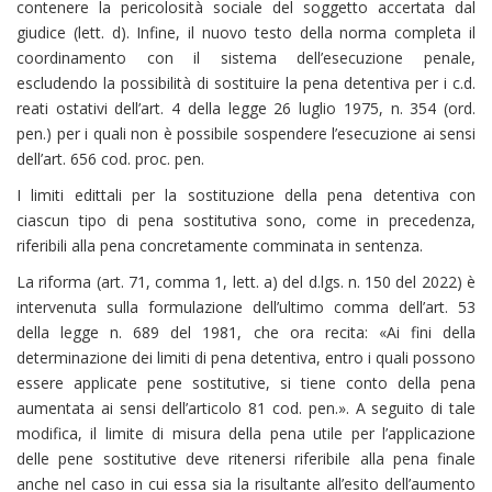
contenere la pericolosità sociale del soggetto accertata dal
giudice (lett. d). Infine, il nuovo testo della norma completa il
coordinamento con il sistema dell’esecuzione penale,
escludendo la possibilità di sostituire la pena detentiva per i c.d.
reati ostativi dell’art. 4 della legge 26 luglio 1975, n. 354 (ord.
pen.) per i quali non è possibile sospendere l’esecuzione ai sensi
dell’art. 656 cod. proc. pen.
I limiti edittali per la sostituzione della pena detentiva con
ciascun tipo di pena sostitutiva sono, come in precedenza,
riferibili alla pena concretamente comminata in sentenza.
La riforma (art. 71, comma 1, lett. a) del d.lgs. n. 150 del 2022) è
intervenuta sulla formulazione dell’ultimo comma dell’art. 53
della legge n. 689 del 1981, che ora recita: «Ai fini della
determinazione dei limiti di pena detentiva, entro i quali possono
essere applicate pene sostitutive, si tiene conto della pena
aumentata ai sensi dell’articolo 81 cod. pen.». A seguito di tale
modifica, il limite di misura della pena utile per l’applicazione
delle pene sostitutive deve ritenersi riferibile alla pena finale
anche nel caso in cui essa sia la risultante all’esito dell’aumento