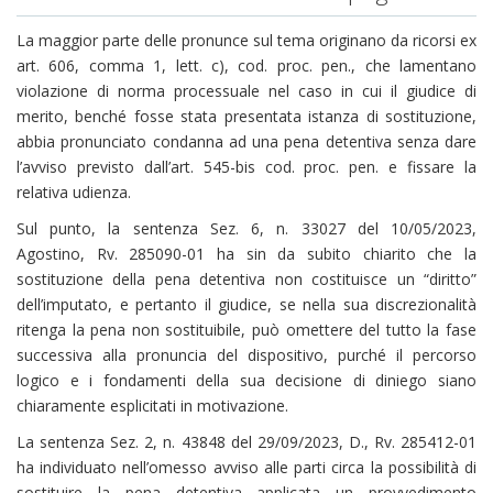
La maggior parte delle pronunce sul tema originano da ricorsi ex
art. 606, comma 1, lett. c), cod. proc. pen., che lamentano
violazione di norma processuale nel caso in cui il giudice di
merito, benché fosse stata presentata istanza di sostituzione,
abbia pronunciato condanna ad una pena detentiva senza dare
l’avviso previsto dall’art. 545-bis cod. proc. pen. e fissare la
relativa udienza.
Sul punto, la sentenza Sez. 6, n. 33027 del 10/05/2023,
Agostino, Rv. 285090-01 ha sin da subito chiarito che la
sostituzione della pena detentiva non costituisce un “diritto”
dell’imputato, e pertanto il giudice, se nella sua discrezionalità
ritenga la pena non sostituibile, può omettere del tutto la fase
successiva alla pronuncia del dispositivo, purché il percorso
logico e i fondamenti della sua decisione di diniego siano
chiaramente esplicitati in motivazione.
La sentenza Sez. 2, n. 43848 del 29/09/2023, D., Rv. 285412-01
ha individuato nell’omesso avviso alle parti circa la possibilità di
sostituire la pena detentiva applicata un provvedimento