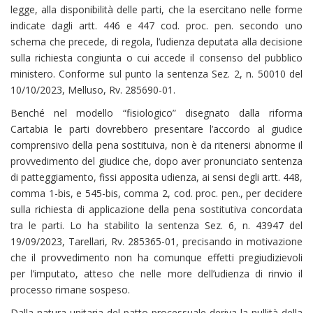
legge, alla disponibilità delle parti, che la esercitano nelle forme
indicate dagli artt. 446 e 447 cod. proc. pen. secondo uno
schema che precede, di regola, l’udienza deputata alla decisione
sulla richiesta congiunta o cui accede il consenso del pubblico
ministero. Conforme sul punto la sentenza Sez. 2, n. 50010 del
10/10/2023, Melluso, Rv. 285690-01.
Benché nel modello “fisiologico” disegnato dalla riforma
Cartabia le parti dovrebbero presentare l’accordo al giudice
comprensivo della pena sostituiva, non è da ritenersi abnorme il
provvedimento del giudice che, dopo aver pronunciato sentenza
di patteggiamento, fissi apposita udienza, ai sensi degli artt. 448,
comma 1-bis, e 545-bis, comma 2, cod. proc. pen., per decidere
sulla richiesta di applicazione della pena sostitutiva concordata
tra le parti. Lo ha stabilito la sentenza Sez. 6, n. 43947 del
19/09/2023, Tarellari, Rv. 285365-01, precisando in motivazione
che il provvedimento non ha comunque effetti pregiudizievoli
per l’imputato, atteso che nelle more dell’udienza di rinvio il
processo rimane sospeso.
Dalla natura unitaria del patto processuale deriva la nullità della