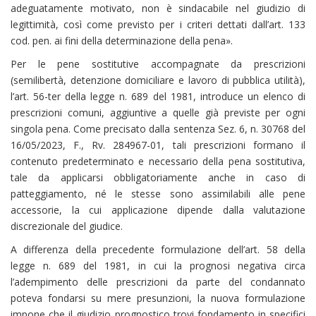
adeguatamente motivato, non è sindacabile nel giudizio di
legittimità, così come previsto per i criteri dettati dall’art. 133
cod. pen. ai fini della determinazione della pena».
Per le pene sostitutive accompagnate da prescrizioni
(semilibertà, detenzione domiciliare e lavoro di pubblica utilità),
l’art. 56-ter della legge n. 689 del 1981, introduce un elenco di
prescrizioni comuni, aggiuntive a quelle già previste per ogni
singola pena. Come precisato dalla sentenza Sez. 6, n. 30768 del
16/05/2023, F., Rv. 284967-01, tali prescrizioni formano il
contenuto predeterminato e necessario della pena sostitutiva,
tale da applicarsi obbligatoriamente anche in caso di
patteggiamento, né le stesse sono assimilabili alle pene
accessorie, la cui applicazione dipende dalla valutazione
discrezionale del giudice.
A differenza della precedente formulazione dell’art. 58 della
legge n. 689 del 1981, in cui la prognosi negativa circa
l’adempimento delle prescrizioni da parte del condannato
poteva fondarsi su mere presunzioni, la nuova formulazione
impone che il giudizio prognostico trovi fondamento in specifici