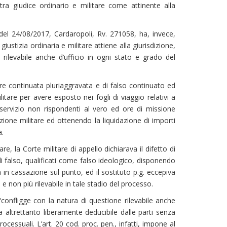
tra giudice ordinario e militare come attinente alla
del 24/08/2017, Cardaropoli, Rv. 271058, ha, invece,
iustizia ordinaria e militare attiene alla giurisdizione,
 rilevabile anche d’ufficio in ogni stato e grado del
itare continuata pluriaggravata e di falso continuato ed
litare per avere esposto nei fogli di viaggio relativi a
di servizio non rispondenti al vero ed ore di missione
zione militare ed ottenendo la liquidazione di importi
a.
, la Corte militare di appello dichiarava il difetto di
i di falso, qualificati come falso ideologico, disponendo
va in cassazione sul punto, ed il sostituto p.g. eccepiva
e non più rilevabile in tale stadio del processo.
confligge con la natura di questione rilevabile anche
 altrettanto liberamente deducibile dalle parti senza
cessuali. L’art. 20 cod. proc. pen., infatti, impone al