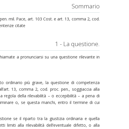
Sommario
d. pen. mil. Pace, art. 103 Cost. e art. 13, comma 2, cod.
sentenze citate
1 - La questione.
chiamate a pronunciarsi su una questione rilevante in
to ordinario più grave, la questione di competenza
 all’art. 13, comma 2, cod. proc. pen., soggiaccia alla
la regola della rilevabilità – o eccepibilità – a pena di
iminare o, se questa manchi, entro il termine di cui
one se il riparto tra la giustizia ordinaria e quella
limiti alla rilevabilità dell’eventuale difetto, o alla