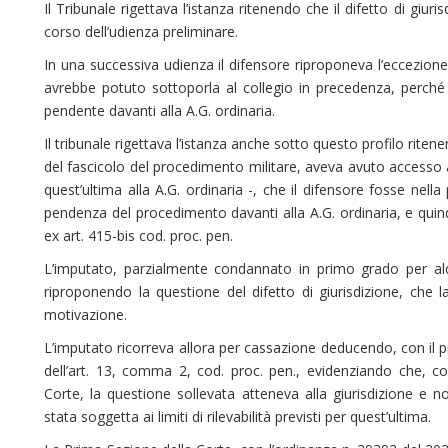
Il Tribunale rigettava l’istanza ritenendo che il difetto di gi
corso dell’udienza preliminare.
In una successiva udienza il difensore riproponeva l’eccezione
avrebbe potuto sottoporla al collegio in precedenza, perché 
pendente davanti alla A.G. ordinaria.
Il tribunale rigettava l’istanza anche sotto questo profilo ritene
del fascicolo del procedimento militare, aveva avuto accesso al
quest’ultima alla A.G. ordinaria -, che il difensore fosse nella
pendenza del procedimento davanti alla A.G. ordinaria, e quind
ex art. 415-bis cod. proc. pen.
L’imputato, parzialmente condannato in primo grado per alcu
riproponendo la questione del difetto di giurisdizione, che l
motivazione.
L’imputato ricorreva allora per cassazione deducendo, con il 
dell’art. 13, comma 2, cod. proc. pen., evidenziando che, 
Corte, la questione sollevata atteneva alla giurisdizione e
stata soggetta ai limiti di rilevabilità previsti per quest’ultima.