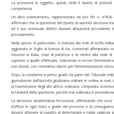
La pronuncia in oggetto, quindi, vede il riparto di potestà 
competenza.
Un altro orientamento, rappresentato da Sez. fer. n. 47926 
affermato che la questione del riparto di autorità decisoria tra g
ed il suo eventuale difetto davanti all’autorità procedente è
procedimento.
Nella specie, in particolare, si trattava dei reati di truffa mil
aggravato in foglio di licenza di via, contestati all’imputato mi
missioni in Italia, orari di partenza e di rientro alla sede 
superiori a quelle effettuate, inducendo in errore l’Amministra
non dovuti, con correlativo danno per l’Amministrazione stess
Dopo la condanna in primo grado da parte del Tribunale militare
giurisdizione dell’Autorità giudiziaria militare in ordine ai reat
la trasmissione degli atti all’A.G. ordinaria. L’imputato ricorre
la tardività della questione, perché mai sollevata in precedenza 
La decisione disattendeva l’eccezione, affermando che essa “
d’ufficio in ogni stato e grado del processo e di conseguenza
doversi attenere al rispetto di determinate e rigide cadenze pro