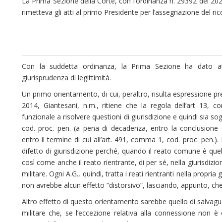
La Prima Sezione della Corte, con l’ordinanza n. 29392 del 202
rimetteva gli atti al primo Presidente per l’assegnazione del ric
Con la suddetta ordinanza, la Prima Sezione ha dato att
giurisprudenza di legittimità.
Un primo orientamento, di cui, peraltro, risulta espressione pr
2014, Giantesani, n.m., ritiene che la regola dell’art 13,
funzionale a risolvere questioni di giurisdizione e quindi sia sogg
cod. proc. pen. (a pena di decadenza, entro la conclusione 
entro il termine di cui all’art. 491, comma 1, cod. proc. pen.)
difetto di giurisdizione perché, quando il reato comune è quell
così come anche il reato rientrante, di per sé, nella giurisdizi
militare. Ogni A.G., quindi, tratta i reati rientranti nella propr
non avrebbe alcun effetto “distorsivo”, lasciando, appunto, che c
Altro effetto di questo orientamento sarebbe quello di salvagu
militare che, se l’eccezione relativa alla connessione non è e