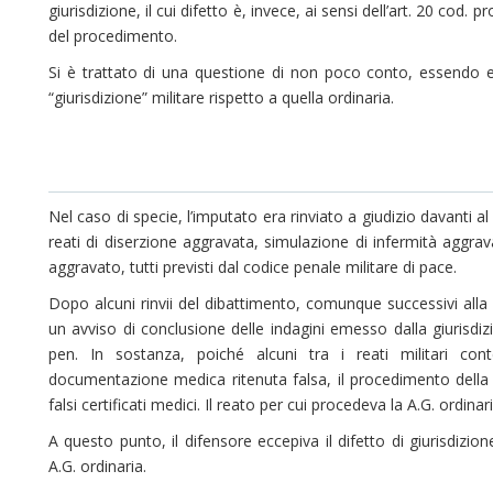
giurisdizione, il cui difetto è, invece, ai sensi dell’art. 20 cod. 
del procedimento.
Si è trattato di una questione di non poco conto, essendo ev
“giurisdizione” militare rispetto a quella ordinaria.
Nel caso di specie, l’imputato era rinviato a giudizio davanti al
reati di diserzione aggravata, simulazione di infermità aggrava
aggravato, tutti previsti dal codice penale militare di pace.
Dopo alcuni rinvii del dibattimento, comunque successivi alla
un avviso di conclusione delle indagini emesso dalla giurisdizio
pen. In sostanza, poiché alcuni tra i reati militari con
documentazione medica ritenuta falsa, il procedimento della giu
falsi certificati medici. Il reato per cui procedeva la A.G. ordinari
A questo punto, il difensore eccepiva il difetto di giurisdizione
A.G. ordinaria.