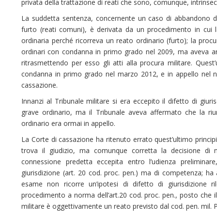
privata della trattazione di reati che sono, comunque, intrinsec
La suddetta sentenza, concernente un caso di abbandono di p
furto (reati comuni), è derivata da un procedimento in cui l
ordinaria perché ricorreva un reato ordinario (furto); la procu
ordinari con condanna in primo grado nel 2009, ma aveva anc
ritrasmettendo per esso gli atti alla procura militare. Quest
condanna in primo grado nel marzo 2012, e in appello nel
cassazione.
Innanzi al Tribunale militare si era eccepito il difetto di giur
grave ordinario, ma il Tribunale aveva affermato che la ri
ordinario era ormai in appello.
La Corte di cassazione ha ritenuto errato quest’ultimo princi
trova il giudizio, ma comunque corretta la decisione di 
connessione predetta eccepita entro l’udienza preliminare
giurisdizione (art. 20 cod. proc. pen.) ma di competenza; ha 
esame non ricorre un’ipotesi di difetto di giurisdizione r
procedimento a norma dell’art.20 cod. proc. pen., posto che i
militare è oggettivamente un reato previsto dal cod. pen. mil. 