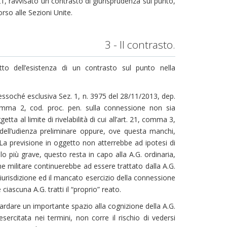
1, ravvisato un contrasto di giurisprudenza sul punto,
orso alle Sezioni Unite.
3 - Il contrasto.
o dell’esistenza di un contrasto sul punto nella
essoché esclusiva Sez. 1, n. 3975 del 28/11/2013, dep.
 comma 2, cod. proc. pen. sulla connessione non sia
etta al limite di rivelabilità di cui all’art. 21, comma 3,
dell’udienza preliminare oppure, ove questa manchi,
. La previsione in oggetto non atterrebbe ad ipotesi di
o più grave, questo resta in capo alla A.G. ordinaria,
one militare continuerebbe ad essere trattato dalla A.G.
ia giurisdizione ed il mancato esercizio della connessione
iascuna A.G. tratti il “proprio” reato.
ardare un importante spazio alla cognizione della A.G.
sercitata nei termini, non corre il rischio di vedersi