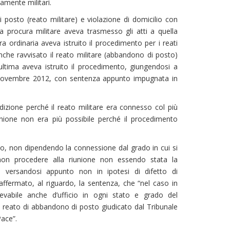
amente militari.
osto (reato militare) e violazione di domicilio con
a procura militare aveva trasmesso gli atti a quella
ra ordinaria aveva istruito il procedimento per i reati
he ravvisato il reato militare (abbandono di posto)
’ultima aveva istruito il procedimento, giungendosi a
 novembre 2012, con sentenza appunto impugnata in
isdizione perché il reato militare era connesso col più
unione non era più possibile perché il procedimento
pio, non dipendendo la connessione dal grado in cui si
non procedere alla riunione non essendo stata la
, versandosi appunto non in ipotesi di difetto di
affermato, al riguardo, la sentenza, che “nel caso in
ilevabile anche d’ufficio in ogni stato e grado del
l reato di abbandono di posto giudicato dal Tribunale
Pace”.