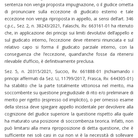
sentenza non venga proposta impugnazione, o il giudice ometta
di pronunciare sulla eccezione di giudicato esterno e tale
eccezione non venga riproposta in appello, ai sensi dell’art. 346
c.p.c., Sez. 2, n. 38243/2021, Falaschi, Rv. 663161-01 ha ritenuto
che, in applicazione dei principi sui limiti devolutivi dell’appello e
sul giudicato interno, l’eccezione deve ritenersi rinunciata e sul
relativo capo si forma il giudicato parziale interno, con la
conseguenza che l’eccezione, quand’anche fosse da ritenersi
rilevabile d’ufficio, è definitivamente preclusa.
Sez. 5, n. 20315/2021, Succio, Rv. 661888-01 (richiamando i
principi affermati da Sez. U, 11799/2017, Frasca, Rv. 644305-01)
ha stabilito che la parte totalmente vittoriosa nel merito, ma
soccombente su questione pregiudiziale di rito e/o preliminare di
merito per rigetto (espresso od implicito), o per omesso esame
della stessa deve spiegare appello incidentale per devolvere alla
cognizione del giudice superiore la questione rispetto alla quale
ha maturato una posizione di soccombenza teorica. Infatti, non
può limitarsi alla mera riproposizione di detta questione, che è
sufficiente nei soli casi in cui non vi è la necessità di sollevare