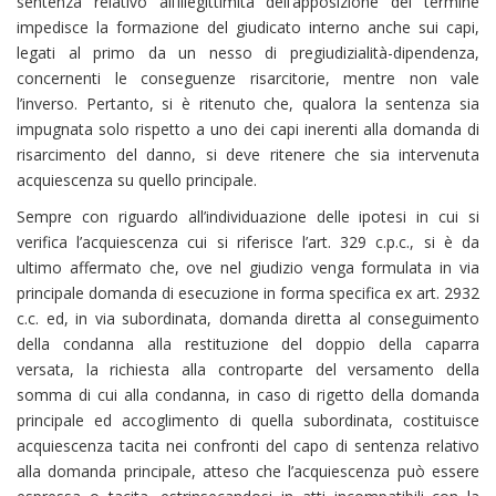
sentenza relativo all’illegittimità dell’apposizione del termine
impedisce la formazione del giudicato interno anche sui capi,
legati al primo da un nesso di pregiudizialità-dipendenza,
concernenti le conseguenze risarcitorie, mentre non vale
l’inverso. Pertanto, si è ritenuto che, qualora la sentenza sia
impugnata solo rispetto a uno dei capi inerenti alla domanda di
risarcimento del danno, si deve ritenere che sia intervenuta
acquiescenza su quello principale.
Sempre con riguardo all’individuazione delle ipotesi in cui si
verifica l’acquiescenza cui si riferisce l’art. 329 c.p.c., si è da
ultimo affermato che, ove nel giudizio venga formulata in via
principale domanda di esecuzione in forma specifica ex art. 2932
c.c. ed, in via subordinata, domanda diretta al conseguimento
della condanna alla restituzione del doppio della caparra
versata, la richiesta alla controparte del versamento della
somma di cui alla condanna, in caso di rigetto della domanda
principale ed accoglimento di quella subordinata, costituisce
acquiescenza tacita nei confronti del capo di sentenza relativo
alla domanda principale, atteso che l’acquiescenza può essere