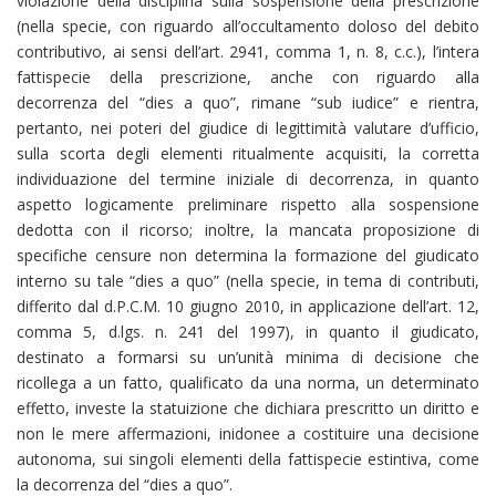
violazione della disciplina sulla sospensione della prescrizione
(nella specie, con riguardo all’occultamento doloso del debito
contributivo, ai sensi dell’art. 2941, comma 1, n. 8, c.c.), l’intera
fattispecie della prescrizione, anche con riguardo alla
decorrenza del “dies a quo”, rimane “sub iudice” e rientra,
pertanto, nei poteri del giudice di legittimità valutare d’ufficio,
sulla scorta degli elementi ritualmente acquisiti, la corretta
individuazione del termine iniziale di decorrenza, in quanto
aspetto logicamente preliminare rispetto alla sospensione
dedotta con il ricorso; inoltre, la mancata proposizione di
specifiche censure non determina la formazione del giudicato
interno su tale “dies a quo” (nella specie, in tema di contributi,
differito dal d.P.C.M. 10 giugno 2010, in applicazione dell’art. 12,
comma 5, d.lgs. n. 241 del 1997), in quanto il giudicato,
destinato a formarsi su un’unità minima di decisione che
ricollega a un fatto, qualificato da una norma, un determinato
effetto, investe la statuizione che dichiara prescritto un diritto e
non le mere affermazioni, inidonee a costituire una decisione
autonoma, sui singoli elementi della fattispecie estintiva, come
la decorrenza del “dies a quo”.