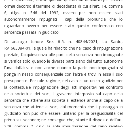
ormai decorso il termine di decadenza di cui all’art. 14, comma
6, d.lgs. n. 546 del 1992, ovvero per non essere stati
autonomamente impugnati i capi della pronuncia che lo
riguardano ovvero per essere stato questo confermato con
sentenza passata in giudicato.
Di analogo tenore Sez. 6-5, n. 40844/2021, Lo Sardo,
Rv. 663384-01, la quale ha ribadito che nel caso di impugnazione
parziale, l’acquiescenza alle parti della sentenza non impugnate
si verifica solo quando le diverse parti siano del tutto autonome
l’una dall’altra e non anche quando la parte non impugnata si
ponga in nesso consequenziale con l’altra e trovi in essa il suo
presupposto. Per tale ragione, nel caso di un unico giudizio per
la contestuale impugnazione degli atti impositivi nei confronti
della società e dei soci, il gravame interposto sul capo della
sentenza che attiene alla società si estende anche al capo della
sentenza che attiene ai soci, dal momento che il passaggio in
giudicato non può che essere unitario per la pregiudizialità del
primo sul secondo; ne consegue che, stante il disposto dell’art.
329, comma 2, c.p.c. la sola impugnazione del capo relativo