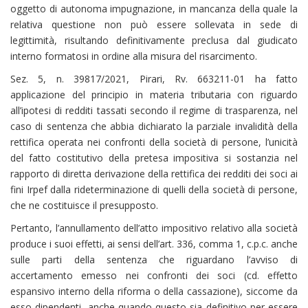
oggetto di autonoma impugnazione, in mancanza della quale la
relativa questione non può essere sollevata in sede di
legittimità, risultando definitivamente preclusa dal giudicato
interno formatosi in ordine alla misura del risarcimento.
Sez. 5, n. 39817/2021, Pirari, Rv. 663211-01 ha fatto
applicazione del principio in materia tributaria con riguardo
all’ipotesi di redditi tassati secondo il regime di trasparenza, nel
caso di sentenza che abbia dichiarato la parziale invalidità della
rettifica operata nei confronti della società di persone, l’unicità
del fatto costitutivo della pretesa impositiva si sostanzia nel
rapporto di diretta derivazione della rettifica dei redditi dei soci ai
fini Irpef dalla rideterminazione di quelli della società di persone,
che ne costituisce il presupposto.
Pertanto, l’annullamento dell’atto impositivo relativo alla società
produce i suoi effetti, ai sensi dell’art. 336, comma 1, c.p.c. anche
sulle parti della sentenza che riguardano l’avviso di
accertamento emesso nei confronti dei soci (cd. effetto
espansivo interno della riforma o della cassazione), siccome da
esso dipendenti, anche quando questo sia definitivo per essere