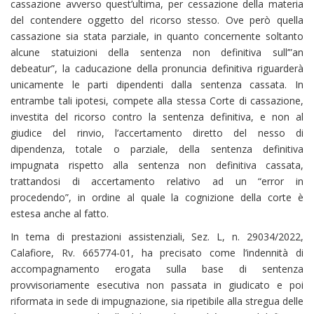
cassazione avverso quest’ultima, per cessazione della materia
del contendere oggetto del ricorso stesso. Ove però quella
cassazione sia stata parziale, in quanto concernente soltanto
alcune statuizioni della sentenza non definitiva sull’”an
debeatur”, la caducazione della pronuncia definitiva riguarderà
unicamente le parti dipendenti dalla sentenza cassata. In
entrambe tali ipotesi, compete alla stessa Corte di cassazione,
investita del ricorso contro la sentenza definitiva, e non al
giudice del rinvio, l’accertamento diretto del nesso di
dipendenza, totale o parziale, della sentenza definitiva
impugnata rispetto alla sentenza non definitiva cassata,
trattandosi di accertamento relativo ad un “error in
procedendo”, in ordine al quale la cognizione della corte è
estesa anche al fatto.
In tema di prestazioni assistenziali, Sez. L, n. 29034/2022,
Calafiore, Rv. 665774-01, ha precisato come l’indennità di
accompagnamento erogata sulla base di sentenza
provvisoriamente esecutiva non passata in giudicato e poi
riformata in sede di impugnazione, sia ripetibile alla stregua delle