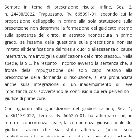
Sempre in tema di prescrizione risulta, infine, Sez. 2,
n. 24488/2022, Trapuzzano, Rv. 665391-01, secondo cui la
proposizione dell’appello in ordine alla sola statuizione sulla
prescrizione non determina la formazione del giudicato interno
sulla spettanza del diritto, in astratto riconosciuta in primo
grado, se l’esame della questione sulla prescrizione non sia
limitato all’identificazione del “dies a quo” o all’esistenza di cause
interruttive, ma involga la qualificazione del diritto stesso.». Nella
specie, la S.C. ha respinto il ricorso avverso la sentenza che, a
fronte della impugnazione del solo capo relativo alla
prescrizione della domanda di risoluzione, si era pronunciata
anche sulla integrazione di un inadempimento di lieve
importanza così sovvertendo le conclusioni cui era pervenuto il
giudice di prime cure.
Con riguardo alla giurisdizione del giudice italiano, Sez. 1,
n. 36113/2022, Terrusi, Rv. 666255-01, ha affermato che, in
tema di concorrenza sleale, la competenza giurisdizionale del
giudice italiano che sia stata affermata (anche solo
implicitamente) con decisione passata in giudicato si estende