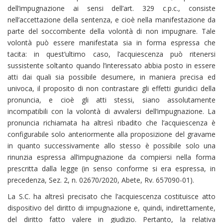
dell’impugnazione ai sensi dell’art. 329 c.p.c., consiste
nell’accettazione della sentenza, e cioè nella manifestazione da
parte del soccombente della volontà di non impugnare. Tale
volontà può essere manifestata sia in forma espressa che
tacita: in quest’ultimo caso, l’acquiescenza può ritenersi
sussistente soltanto quando l’interessato abbia posto in essere
atti dai quali sia possibile desumere, in maniera precisa ed
univoca, il proposito di non contrastare gli effetti giuridici della
pronuncia, e cioè gli atti stessi, siano assolutamente
incompatibili con la volontà di avvalersi dell’impugnazione. La
pronuncia richiamata ha altresì ribadito che l’acquiescenza è
configurabile solo anteriormente alla proposizione del gravame
in quanto successivamente allo stesso è possibile solo una
rinunzia espressa all’impugnazione da compiersi nella forma
prescritta dalla legge (in senso conforme si era espressa, in
precedenza, Sez. 2, n. 02670/2020, Abete, Rv. 657090-01).
La S.C. ha altresì precisato che l’acquiescenza costituisce atto
dispositivo del diritto di impugnazione e, quindi, indirettamente,
del diritto fatto valere in giudizio. Pertanto, la relativa