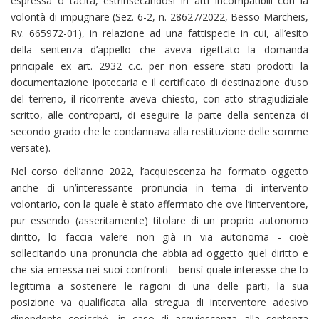
espressa o tacita, estrinsecandosi in atti incompatibili con la
volontà di impugnare (Sez. 6-2, n. 28627/2022, Besso Marcheis,
Rv. 665972-01), in relazione ad una fattispecie in cui, all’esito
della sentenza d’appello che aveva rigettato la domanda
principale ex art. 2932 c.c. per non essere stati prodotti la
documentazione ipotecaria e il certificato di destinazione d’uso
del terreno, il ricorrente aveva chiesto, con atto stragiudiziale
scritto, alle controparti, di eseguire la parte della sentenza di
secondo grado che le condannava alla restituzione delle somme
versate).
Nel corso dell’anno 2022, l’acquiescenza ha formato oggetto
anche di un’interessante pronuncia in tema di intervento
volontario, con la quale è stato affermato che ove l’interventore,
pur essendo (asseritamente) titolare di un proprio autonomo
diritto, lo faccia valere non già in via autonoma - cioè
sollecitando una pronuncia che abbia ad oggetto quel diritto e
che sia emessa nei suoi confronti - bensì quale interesse che lo
legittima a sostenere le ragioni di una delle parti, la sua
posizione va qualificata alla stregua di interventore adesivo
dipendente cosicché, in caso di acquiescenza alla sentenza