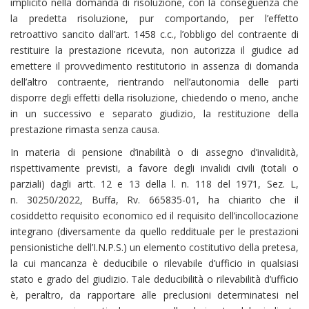
implicito nella domanda di risoluzione, con la conseguenza che
la predetta risoluzione, pur comportando, per l’effetto
retroattivo sancito dall’art. 1458 c.c., l’obbligo del contraente di
restituire la prestazione ricevuta, non autorizza il giudice ad
emettere il provvedimento restitutorio in assenza di domanda
dell’altro contraente, rientrando nell’autonomia delle parti
disporre degli effetti della risoluzione, chiedendo o meno, anche
in un successivo e separato giudizio, la restituzione della
prestazione rimasta senza causa.
In materia di pensione d’inabilità o di assegno d’invalidità,
rispettivamente previsti, a favore degli invalidi civili (totali o
parziali) dagli artt. 12 e 13 della l. n. 118 del 1971, Sez. L,
n. 30250/2022, Buffa, Rv. 665835-01, ha chiarito che il
cosiddetto requisito economico ed il requisito dell’incollocazione
integrano (diversamente da quello reddituale per le prestazioni
pensionistiche dell’I.N.P.S.) un elemento costitutivo della pretesa,
la cui mancanza è deducibile o rilevabile d’ufficio in qualsiasi
stato e grado del giudizio. Tale deducibilità o rilevabilità d’ufficio
è, peraltro, da rapportare alle preclusioni determinatesi nel