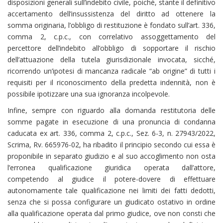
disposizioni generali sull’indebito civile, poiché, stante il definitivo
accertamento dell’insussistenza del diritto ad ottenere la
somma originaria, l’obbligo di restituzione è fondato sull’art. 336,
comma 2, c.p.c., con correlativo assoggettamento del
percettore dell’indebito all’obbligo di sopportare il rischio
dell’attuazione della tutela giurisdizionale invocata, sicché,
ricorrendo un’ipotesi di mancanza radicale “ab origine” di tutti i
requisiti per il riconoscimento della predetta indennità, non è
possibile ipotizzare una sua ignoranza incolpevole.
Infine, sempre con riguardo alla domanda restitutoria delle
somme pagate in esecuzione di una pronuncia di condanna
caducata ex art. 336, comma 2, c.p.c., Sez. 6-3, n. 27943/2022,
Scrima, Rv. 665976-02, ha ribadito il principio secondo cui essa è
proponibile in separato giudizio e al suo accoglimento non osta
l’erronea qualificazione giuridica operata dall’attore,
competendo al giudice il potere-dovere di effettuare
autonomamente tale qualificazione nei limiti dei fatti dedotti,
senza che si possa configurare un giudicato ostativo in ordine
alla qualificazione operata dal primo giudice, ove non consti che