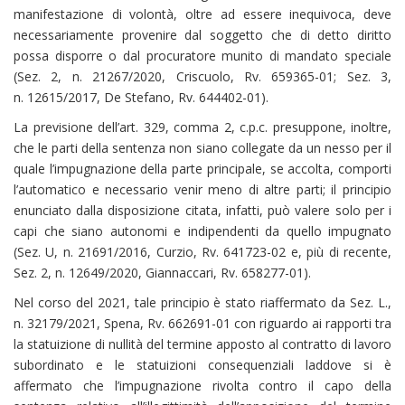
manifestazione di volontà, oltre ad essere inequivoca, deve
necessariamente provenire dal soggetto che di detto diritto
possa disporre o dal procuratore munito di mandato speciale
(Sez. 2, n. 21267/2020, Criscuolo, Rv. 659365-01; Sez. 3,
n. 12615/2017, De Stefano, Rv. 644402-01).
La previsione dell’art. 329, comma 2, c.p.c. presuppone, inoltre,
che le parti della sentenza non siano collegate da un nesso per il
quale l’impugnazione della parte principale, se accolta, comporti
l’automatico e necessario venir meno di altre parti; il principio
enunciato dalla disposizione citata, infatti, può valere solo per i
capi che siano autonomi e indipendenti da quello impugnato
(Sez. U, n. 21691/2016, Curzio, Rv. 641723-02 e, più di recente,
Sez. 2, n. 12649/2020, Giannaccari, Rv. 658277-01).
Nel corso del 2021, tale principio è stato riaffermato da Sez. L.,
n. 32179/2021, Spena, Rv. 662691-01 con riguardo ai rapporti tra
la statuizione di nullità del termine apposto al contratto di lavoro
subordinato e le statuizioni consequenziali laddove si è
affermato che l’impugnazione rivolta contro il capo della