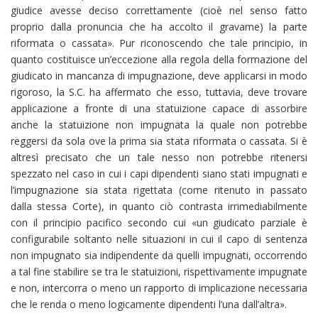
giudice avesse deciso correttamente (cioè nel senso fatto
proprio dalla pronuncia che ha accolto il gravame) la parte
riformata o cassata». Pur riconoscendo che tale principio, in
quanto costituisce un’eccezione alla regola della formazione del
giudicato in mancanza di impugnazione, deve applicarsi in modo
rigoroso, la S.C. ha affermato che esso, tuttavia, deve trovare
applicazione a fronte di una statuizione capace di assorbire
anche la statuizione non impugnata la quale non potrebbe
reggersi da sola ove la prima sia stata riformata o cassata. Si è
altresì precisato che un tale nesso non potrebbe ritenersi
spezzato nel caso in cui i capi dipendenti siano stati impugnati e
l’impugnazione sia stata rigettata (come ritenuto in passato
dalla stessa Corte), in quanto ciò contrasta irrimediabilmente
con il principio pacifico secondo cui «un giudicato parziale è
configurabile soltanto nelle situazioni in cui il capo di sentenza
non impugnato sia indipendente da quelli impugnati, occorrendo
a tal fine stabilire se tra le statuizioni, rispettivamente impugnate
e non, intercorra o meno un rapporto di implicazione necessaria
che le renda o meno logicamente dipendenti l’una dall’altra».