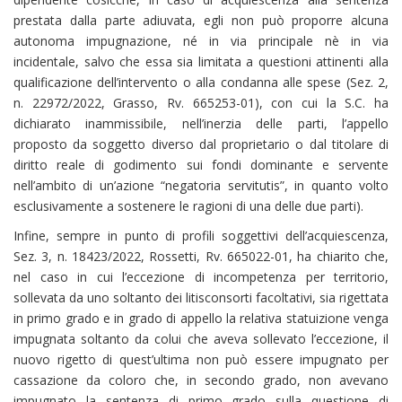
prestata dalla parte adiuvata, egli non può proporre alcuna
autonoma impugnazione, né in via principale nè in via
incidentale, salvo che essa sia limitata a questioni attinenti alla
qualificazione dell’intervento o alla condanna alle spese (Sez. 2,
n. 22972/2022, Grasso, Rv. 665253-01), con cui la S.C. ha
dichiarato inammissibile, nell’inerzia delle parti, l’appello
proposto da soggetto diverso dal proprietario o dal titolare di
diritto reale di godimento sui fondi dominante e servente
nell’ambito di un’azione “negatoria servitutis”, in quanto volto
esclusivamente a sostenere le ragioni di una delle due parti).
Infine, sempre in punto di profili soggettivi dell’acquiescenza,
Sez. 3, n. 18423/2022, Rossetti, Rv. 665022-01, ha chiarito che,
nel caso in cui l’eccezione di incompetenza per territorio,
sollevata da uno soltanto dei litisconsorti facoltativi, sia rigettata
in primo grado e in grado di appello la relativa statuizione venga
impugnata soltanto da colui che aveva sollevato l’eccezione, il
nuovo rigetto di quest’ultima non può essere impugnato per
cassazione da coloro che, in secondo grado, non avevano
impugnato la sentenza di primo grado sulla questione di