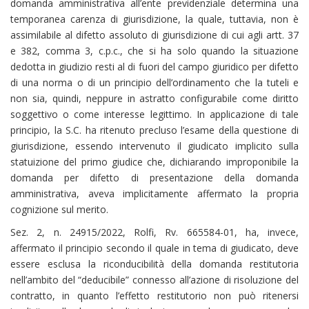
domanda amministrativa all’ente previdenziale determina una
temporanea carenza di giurisdizione, la quale, tuttavia, non è
assimilabile al difetto assoluto di giurisdizione di cui agli artt. 37
e 382, comma 3, c.p.c., che si ha solo quando la situazione
dedotta in giudizio resti al di fuori del campo giuridico per difetto
di una norma o di un principio dell’ordinamento che la tuteli e
non sia, quindi, neppure in astratto configurabile come diritto
soggettivo o come interesse legittimo. In applicazione di tale
principio, la S.C. ha ritenuto precluso l’esame della questione di
giurisdizione, essendo intervenuto il giudicato implicito sulla
statuizione del primo giudice che, dichiarando improponibile la
domanda per difetto di presentazione della domanda
amministrativa, aveva implicitamente affermato la propria
cognizione sul merito.
Sez. 2, n. 24915/2022, Rolfi, Rv. 665584-01, ha, invece,
affermato il principio secondo il quale in tema di giudicato, deve
essere esclusa la riconducibilità della domanda restitutoria
nell’ambito del “deducibile” connesso all’azione di risoluzione del
contratto, in quanto l’effetto restitutorio non può ritenersi