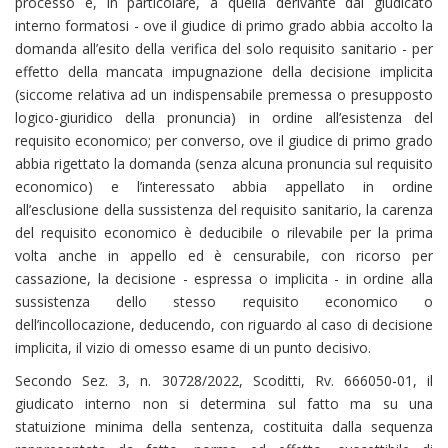
processo e, in particolare, a quella derivante dal giudicato
interno formatosi - ove il giudice di primo grado abbia accolto la
domanda all’esito della verifica del solo requisito sanitario - per
effetto della mancata impugnazione della decisione implicita
(siccome relativa ad un indispensabile premessa o presupposto
logico-giuridico della pronuncia) in ordine all’esistenza del
requisito economico; per converso, ove il giudice di primo grado
abbia rigettato la domanda (senza alcuna pronuncia sul requisito
economico) e l’interessato abbia appellato in ordine
all’esclusione della sussistenza del requisito sanitario, la carenza
del requisito economico è deducibile o rilevabile per la prima
volta anche in appello ed è censurabile, con ricorso per
cassazione, la decisione - espressa o implicita - in ordine alla
sussistenza dello stesso requisito economico o
dell’incollocazione, deducendo, con riguardo al caso di decisione
implicita, il vizio di omesso esame di un punto decisivo.
Secondo Sez. 3, n. 30728/2022, Scoditti, Rv. 666050-01, il
giudicato interno non si determina sul fatto ma su una
statuizione minima della sentenza, costituita dalla sequenza