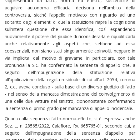
rappresentata da fatto, norma ed effetto, suscettibile di
acquisire autonoma efficacia decisoria nell’ambito della
controversia, sicché l’appello motivato con riguardo ad uno
soltanto degli elementi di quella statuizione riapre la cognizione
sull’intera questione che essa identifica, così espandendo
nuovamente il potere del giudice di riconsiderarla e riqualificarla
anche relativamente agli aspetti che, sebbene ad essa
coessenziali, non siano stati singolarmente coinvolti, neppure in
via implicita, dal motivo di gravame. In particolare, con tale
pronuncia la S.C. ha confermato la sentenza di appello che, a
seguito dell’impugnazione della statuizione relativa
all’applicazione della regola residuale di cui all’art. 2054, comma
2, c.c., aveva concluso - sulla base di un diverso giudizio di fatto
- nel senso della mancata dimostrazione del coinvolgimento di
una delle due vetture nel sinistro, ciononostante confermando
la sentenza di primo grado per mancanza di appello incidentale.
Quanto alla sequenza fatto-norma-effetto, si è espressa anche
Sez. L, n. 28565/2022, Calafiore, Rv. 665765-01, secondo cui, a
seguito dell’impugnazione della sentenza d’appello per