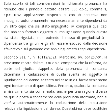
Sulla scorta di tali considerazioni la richiamata pronuncia ha
ritenuto che il principio dettato dall’art. 336 c.p.c., comma 1,
c.p.c. trovi applicazione «rispetto ai capi di sentenza non
impugnati autonomamente ma necessariamente dipendenti da
un altro capo che sia stato impugnato, ivi compresi quei capi
che abbiano formato oggetto di impugnazione quando questa
sia stata rigettata, non potendo il nesso di pregiudizialità -
dipendenza tra gli uni e gli altri essere escluso dalla decisione
sfavorevole sul gravame che abbia riguardato i capi dipendenti».
Secondo Sez. 1, n. 10112/2021, Mercolino, Rv. 661267-01, la
previsione recata dall’art. 336 c.p.c. comporta che la riforma, da
parte del giudice d’appello, della pronuncia di condanna
determina la caducazione di quella avente ad oggetto la
liquidazione del danno soltanto nel caso in cui faccia venir meno
ogni fondamento di quest’ultima. Pertanto, qualora la condanna
al risarcimento sia confermata, anche per una ragione diversa
da quella posta a fondamento della pronuncia riformata, non si
verifica automaticamente la caducazione della statuizione
relativa alla liquidazione del danno. Quest’ultima deve costituire