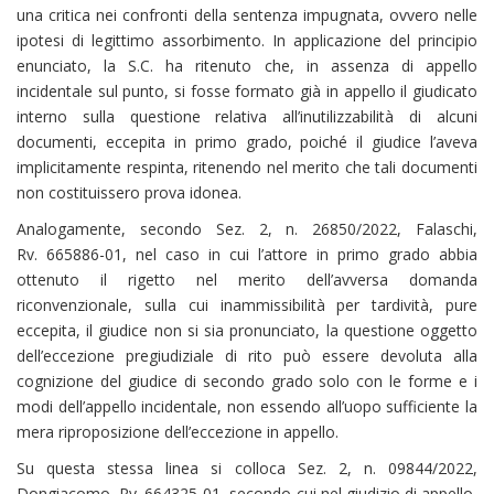
una critica nei confronti della sentenza impugnata, ovvero nelle
ipotesi di legittimo assorbimento. In applicazione del principio
enunciato, la S.C. ha ritenuto che, in assenza di appello
incidentale sul punto, si fosse formato già in appello il giudicato
interno sulla questione relativa all’inutilizzabilità di alcuni
documenti, eccepita in primo grado, poiché il giudice l’aveva
implicitamente respinta, ritenendo nel merito che tali documenti
non costituissero prova idonea.
Analogamente, secondo Sez. 2, n. 26850/2022, Falaschi,
Rv. 665886-01, nel caso in cui l’attore in primo grado abbia
ottenuto il rigetto nel merito dell’avversa domanda
riconvenzionale, sulla cui inammissibilità per tardività, pure
eccepita, il giudice non si sia pronunciato, la questione oggetto
dell’eccezione pregiudiziale di rito può essere devoluta alla
cognizione del giudice di secondo grado solo con le forme e i
modi dell’appello incidentale, non essendo all’uopo sufficiente la
mera riproposizione dell’eccezione in appello.
Su questa stessa linea si colloca Sez. 2, n. 09844/2022,
Dongiacomo, Rv. 664325-01, secondo cui nel giudizio di appello,